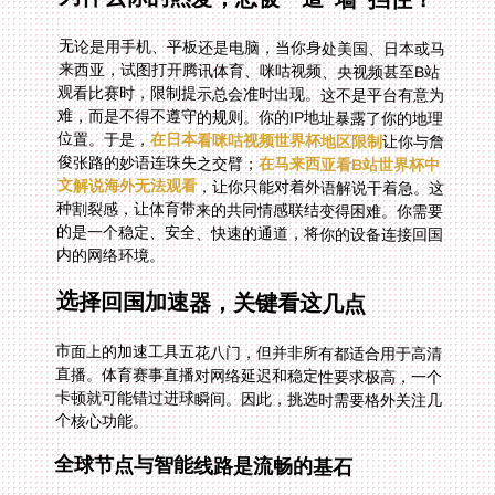
无论是用手机、平板还是电脑，当你身处美国、日本或马
来西亚，试图打开腾讯体育、咪咕视频、央视频甚至B站
观看比赛时，限制提示总会准时出现。这不是平台有意为
难，而是不得不遵守的规则。你的IP地址暴露了你的地理
位置。于是，
在日本看咪咕视频世界杯地区限制
让你与詹
俊张路的妙语连珠失之交臂；
在马来西亚看B站世界杯中
文解说海外无法观看
，让你只能对着外语解说干着急。这
种割裂感，让体育带来的共同情感联结变得困难。你需要
的是一个稳定、安全、快速的通道，将你的设备连接回国
内的网络环境。
选择回国加速器，关键看这几点
市面上的加速工具五花八门，但并非所有都适合用于高清
直播。体育赛事直播对网络延迟和稳定性要求极高，一个
卡顿就可能错过进球瞬间。因此，挑选时需要格外关注几
个核心功能。
全球节点与智能线路是流畅的基石