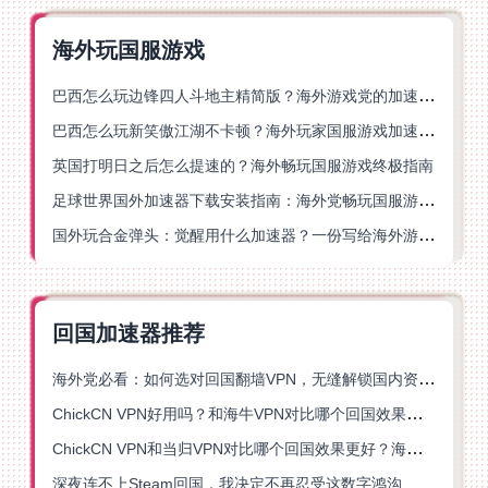
海外玩国服游戏
巴西怎么玩边锋四人斗地主精简版？海外游戏党的加速器终极选择
巴西怎么玩新笑傲江湖不卡顿？海外玩家国服游戏加速终极指南（附猫和老鼠一梦江湖实测）
英国打明日之后怎么提速的？海外畅玩国服游戏终极指南
足球世界国外加速器下载安装指南：海外党畅玩国服游戏的终极解决方案
国外玩合金弹头：觉醒用什么加速器？一份写给海外游子的畅玩指南
回国加速器推荐
海外党必看：如何选对回国翻墙VPN，无缝解锁国内资源？
ChickCN VPN好用吗？和海牛VPN对比哪个回国效果更好？
ChickCN VPN和当归VPN对比哪个回国效果更好？海外党亲测后选了它
深夜连不上Steam回国，我决定不再忍受这数字鸿沟