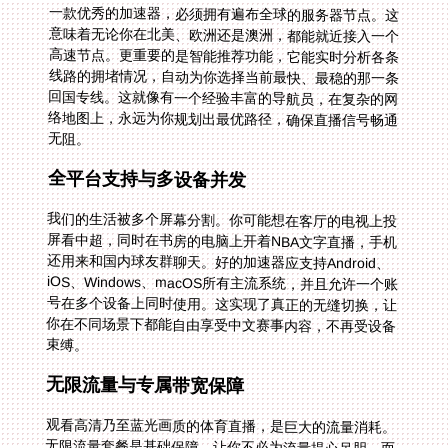
一款优秀的加速器，必须拥有遍布全球的服务器节点。这
意味着无论你在北美、欧洲还是澳洲，都能就近接入一个
高速节点。更重要的是智能推荐功能，它能实时分析各条
线路的拥堵情况，自动为你选择当前最快、最稳的那一条
回国专线。这就像有一个经验丰富的导航员，在复杂的网
络地图上，永远为你规划出最优路径，确保直播信号畅通
无阻。
全平台支持与多设备并发
我们的生活被多个屏幕分割。你可能想在客厅的电视上投
屏看中超，同时在书房的电脑上开着NBA文字直播，手机
还用来和国内球友群聊天。好的加速器应支持Android、
iOS、Windows、macOS所有主流系统，并且允许一个账
号在多个设备上同时使用。这实现了真正的无缝切换，让
你在不同场景下都能自由享受中文赛事内容，不再受设备
束缚。
无限流量与专属带宽保障
观看高清乃至蓝光画质的体育直播，是巨大的流量消耗。
无限流量套餐是基础保障，让你不必为流量提心吊胆。而
智能分流技术则能精准识别你的网络请求，将观看视频、
游戏的流量导入为此优化的回国影音专线和游戏加速专
线。特别是独享的100M带宽保障，在世界杯、欧洲杯这
种全球瞩目的赛事期间价值凸显，它能有效避免因用户激