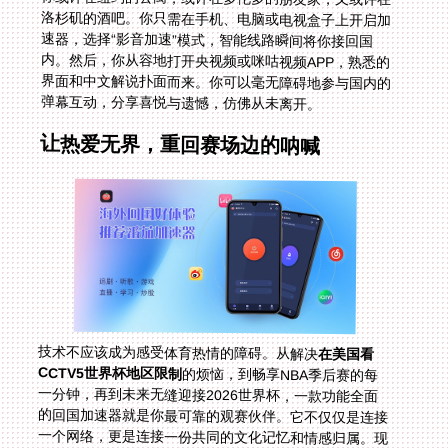
弹幕互动，分享喜悦与遗憾，仿佛从未离开。
让热爱无界，重回赛场边的呐喊
技术不应该成为感受体育热情的障碍。从解决
在美国看
CCTV5世界杯地区限制
的烦恼，到畅享NBA季后赛的每
一分钟，再到未来无缝迎接2026世界杯，一款功能全面
的回国加速器就是你最可靠的观赛伙伴。它不仅仅是连接
一个网络，更是连接一份共同的文化记忆和情感归属。现
在，你知道在海外怎么看欧洲杯、世界杯以及一切你热爱
的赛事了。准备好零食和饮料，调好你熟悉的国内直播平
台，下一次终场哨响时，你依然可以和我们，在同一片声