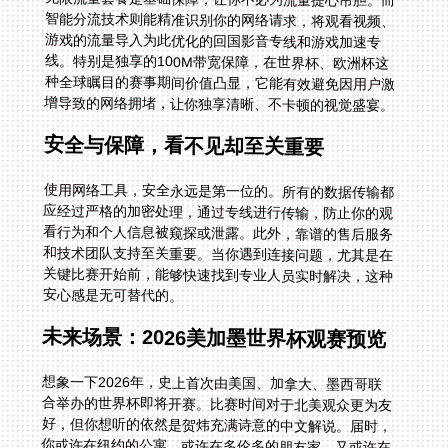
增导致的网络拥堵，让你独享清晰、不卡顿的视觉盛宴。
安全与保障，看不见却至关重要
使用网络工具，安全永远是第一位的。所有的数据传输都
应经过严格的加密处理，通过专线进行传输，防止你的观
看行为和个人信息被窥探或泄露。此外，靠谱的售后服务
和技术团队支持至关重要。当你遇到连接问题，尤其是在
关键比赛开始前，能够快速找到专业人员实时解决，这种
安心感是无可替代的。
未来场景：2026美加墨世界杯观赛预览
想象一下2026年，史上首次由美国、加拿大、墨西哥联
合举办的世界杯即将开赛。比赛时间对于北美观众更为友
好，但你想听的依然是贺炜充满诗意的中文解说。届时，
你或许在纽约的公寓，或许在多伦多的朋友家，又或许在
洛杉矶的酒吧。你只需在手机、电脑或电视盒子上开启加
速器，选择“影音加速”模式，智能线路瞬间将你接回国
内。然后，你从容地打开央视频或咪咕视频APP，熟悉的
界面和中文解说扑面而来。你可以毫无障碍地参与国内的