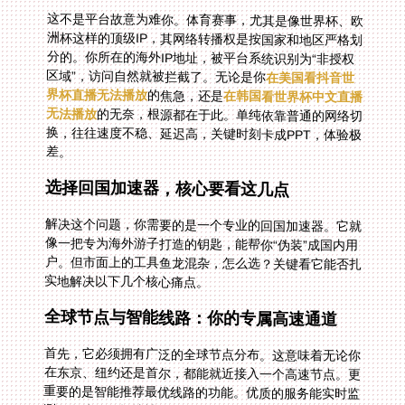
这不是平台故意为难你。体育赛事，尤其是像世界杯、欧
洲杯这样的顶级IP，其网络转播权是按国家和地区严格划
分的。你所在的海外IP地址，被平台系统识别为“非授权
区域”，访问自然就被拦截了。无论是你
在美国看抖音世
界杯直播无法播放
的焦急，还是
在韩国看世界杯中文直播
无法播放
的无奈，根源都在于此。单纯依靠普通的网络切
换，往往速度不稳、延迟高，关键时刻卡成PPT，体验极
差。
选择回国加速器，核心要看这几点
解决这个问题，你需要的是一个专业的回国加速器。它就
像一把专为海外游子打造的钥匙，能帮你“伪装”成国内用
户。但市面上的工具鱼龙混杂，怎么选？关键看它能否扎
实地解决以下几个核心痛点。
全球节点与智能线路：你的专属高速通道
首先，它必须拥有广泛的全球节点分布。这意味着无论你
在东京、纽约还是首尔，都能就近接入一个高速节点。更
重要的是智能推荐最优线路的功能。优质的服务能实时监
测各条线路的拥堵情况，自动将你的连接切换到最稳定、
延迟最低的通道上，确保在观看高清赛事直播时，画面流
畅不转圈。这彻底解决了因跨洋距离和网络拥堵导致的卡