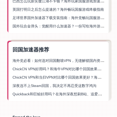
巴西怎么玩新笑傲江湖不卡顿？海外玩家国服游戏加速终极指南（附猫和老鼠一梦江湖实测）
英国打明日之后怎么提速的？海外畅玩国服游戏终极指南
足球世界国外加速器下载安装指南：海外党畅玩国服游戏的终极解决方案
国外玩合金弹头：觉醒用什么加速器？一份写给海外游子的畅玩指南
回国加速器推荐
海外党必看：如何选对回国翻墙VPN，无缝解锁国内资源？
ChickCN VPN好用吗？和海牛VPN对比哪个回国效果更好？
ChickCN VPN和当归VPN对比哪个回国效果更好？海外党亲测后选了它
深夜连不上Steam回国，我决定不再忍受这数字鸿沟
Quickback和巨鲸好用吗？在海外深夜想刷B站、追爱奇艺的你，或许正需要这份答案