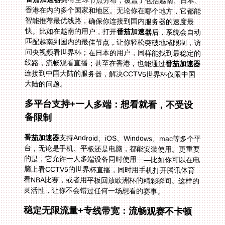
拥有全球节点分布，覆盖了包括越南、日本、
香港在内的多个国家和地区。无论你在哪个地方，它都能
智能推荐最优线路，确保你连接到国内服务器的速度最
快。比如在越南的用户，打开
番茄加速器
后，系统会自动
匹配越南到国内的最佳节点，让你轻松突破地域限制，访
问央视频看世界杯；在日本的用户，同样能找到最稳定的
线路，流畅观看直播；甚至在香港，也能通过
番茄加速器
连接到中国大陆的服务器，解决CCTV5世界杯仅限中国
大陆的问题。
多平台支持+一人多端：想看就看，不受设
备限制
番茄加速器
支持Android、iOS、Windows、mac等多个平
台，无论是手机、平板还是电脑，都能安装使用。更重要
的是，它允许一人多端设备同时使用——比如你可以在电
脑上看CCTV5的世界杯直播，同时用手机打开腾讯体育
看NBA比赛，或者用平板回放欧洲杯的精彩瞬间。这样的
灵活性，让你不会错过任何一场想看的赛事。
稳定无限流量+专线带宽：流畅观赛不卡顿