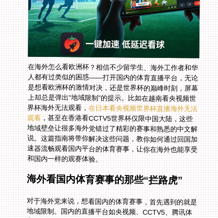
在海外怎么看欧洲杯？相信不少留学生、海外工作者和华
人都有过类似的困惑——打开国内的体育直播平台，无论
是想看欧洲杯的激情对决，还是世界杯的巅峰时刻，屏幕
上却总是弹出“地域限制”的提示。比如在越南看央视频世
界杯海外无法观看，
在日本看央视频世界杯直播海外无法
观看
，甚至在香港看CCTV5世界杯仅限中国大陆，这些
地域壁垒让很多海外党错过了精彩的赛事和熟悉的中文解
说。这篇指南将带你解决这些问题，教你如何通过回国加
速器流畅观看国内平台的体育赛事，让你在海外也能享受
和国内一样的观赛体验。
海外看国内体育赛事的那些“拦路虎”
对于海外党来说，想看国内的体育赛事，首先遇到的就是
地域限制。国内的直播平台如央视频、CCTV5、腾讯体
育、爱奇艺体育等，由于版权协议的限制，只允许中国大
陆地区的用户访问。这就导致在越南的留学生打开央视频
看世界杯时，会直接被拒绝访问；在日本工作的华人想通
过央视频看世界杯直播，同样会遇到“该内容仅限中国大
陆”的提示；甚至在香港的朋友，想看CCTV5的世界杯直
播，也会因为地域问题无法观看。除了地域限制，网络卡
顿和延迟也是一大问题——即使能勉强访问，海外网络连
接国内服务器的速度慢，直播画面经常卡顿，错过进球、
绝杀等关键瞬间，观赛体验大打折扣。另外，很多海外用
户习惯了中文解说，而国外平台的解说往往是外语，缺少