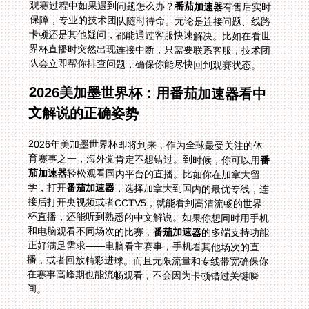
观赛过程中如果遇到问题怎么办？
番茄加速器
有售后实时
保障，专业的技术团队随时待命。无论是连接问题、线路
卡顿还是其他疑问，都能通过客服快速解决。比如在看世
界杯直播时突然出现连接中断，只需要联系客服，技术团
队会立即帮你排查问题，确保你能尽快回到观赛状态。
2026美加墨世界杯：用番茄加速器看中
文解说的正确姿势
2026年美加墨世界杯即将到来，作为全球最受关注的体
育赛事之一，海外党肯定不想错过。到时候，你可以用
番
茄加速器
轻松观看国内平台的直播。比如你在加拿大留
学，打开
番茄加速器
，选择加拿大到国内的最优专线，连
接后打开央视频或者CCTV5，就能看到高清流畅的世界
杯直播，还能听到熟悉的中文解说。如果你想同时用手机
和电脑观看不同场次的比赛，
番茄加速器
的多端支持功能
正好满足需求——电脑看主赛事，手机看其他场次的直
播，或者回放精彩进球。而且无限流量和专线带宽确保你
在赛事高峰期也能流畅观看，不会因为卡顿错过关键瞬
间。