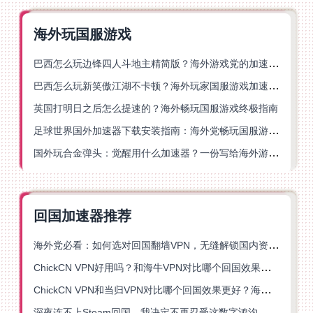
海外玩国服游戏
巴西怎么玩边锋四人斗地主精简版？海外游戏党的加速器终极选择
巴西怎么玩新笑傲江湖不卡顿？海外玩家国服游戏加速终极指南（附猫和老鼠一梦江湖实测）
英国打明日之后怎么提速的？海外畅玩国服游戏终极指南
足球世界国外加速器下载安装指南：海外党畅玩国服游戏的终极解决方案
国外玩合金弹头：觉醒用什么加速器？一份写给海外游子的畅玩指南
回国加速器推荐
海外党必看：如何选对回国翻墙VPN，无缝解锁国内资源？
ChickCN VPN好用吗？和海牛VPN对比哪个回国效果更好？
ChickCN VPN和当归VPN对比哪个回国效果更好？海外党亲测后选了它
深夜连不上Steam回国，我决定不再忍受这数字鸿沟