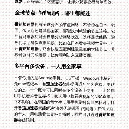
速器
，正好满足了这些需求，让海外观赛变得简单高效。
全球节点+智能线路，哪里都能连
番茄加速器
拥有全球分布的节点网络，不管你在日本、韩
国、俄罗斯还是其他国家，都能找到就近的节点连接。它
的智能推荐功能会自动分析网络状况，选择最优线路，避
免拥堵，确保直播流畅。比如在日本看央视频世界杯，打
开
番茄加速器
，它会快速匹配到延迟最低的大陆节点，几
秒钟就能完成连接，让你顺利进入直播页面。
多平台多设备，一人用全家享
不管你用的是Android手机、iOS平板、Windows电脑还
是mac笔记本，
番茄加速器
都能提供适配的客户端。更贴
心的是，一个账号可以同时在多个设备上使用——比如你
用手机看抖音世界杯，家人用电脑看央视频的NBA直播，
互不影响。在韩国的留学生，用手机刷抖音世界杯时，打
开
番茄加速器
就能解决“海外无法观看”的问题；在俄罗斯
的华人，用电脑看世界杯直播时，同样可以通过
番茄加速
器
突破限制。