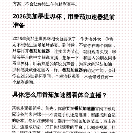
方案，不会让你错过任何精彩赛事。
2026美加墨世界杯，用番茄加速器提前
准备
2026年美加墨世界杯很快就要来了，作为海外党，你肯
定不想错过这场足球盛宴。到时候，不管你在哪个国家，
只要打开
番茄加速器
，连接国内节点，就能观看央视、咪
咕等平台的中文解说直播。想象一下，和国内的朋友同步
看世界杯，听着熟悉的解说员声音，为喜欢的球队加油，
那种感觉就像在国内一样。
番茄加速器
的稳定性能，会让
你在2026世界杯期间，全程流畅观看，不会错过任何一
个精彩瞬间。
具体怎么用番茄加速器看体育直播？
其实步骤很简单。首先，你需要在
番茄加速器
官网下载对
应设备的客户端——不管是手机还是电脑，都能找到合适
的版本。然后注册账号，选择一个回国加速节点，点击连
接。连接成功后，打开你想观看的平台，比如央视频、抖
音、腾讯体育等，就能正常访问直播内容了。比如在日本
看央视频世界杯，连接后打开央视频，直接搜索世界杯直
播，就能流畅观看；在韩国看抖音世界杯，连接后刷抖