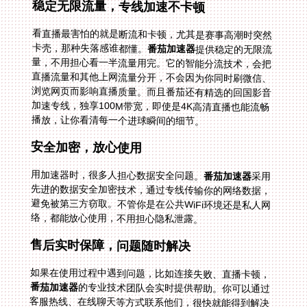
稳定无限流量，专线加速不卡顿
看直播最害怕的就是断流和卡顿，尤其是赛事高潮时突然
卡壳，那种失落感谁都懂。
番茄加速器
提供稳定的无限流
量，不用担心看一半流量用完。它的智能分流技术，会把
直播流量和其他上网流量分开，不会因为你同时刷微信、
浏览网页而影响直播质量。而且番茄还有精选的回国影音
加速专线，独享100M带宽，即使是4K高清直播也能流畅
播放，让你看清每一个进球瞬间的细节。
安全加密，放心使用
用加速器时，很多人担心数据安全问题。
番茄加速器
采用
先进的数据安全加密技术，通过专线传输你的网络数据，
避免被第三方窃取。不管你是在公共WiFi环境还是私人网
络，都能放心使用，不用担心隐私泄露。
售后实时保障，问题随时解决
如果在使用过程中遇到问题，比如连接失败、直播卡顿，
番茄加速器
的专业技术团队会实时提供帮助。你可以通过
客服热线、在线聊天等方式联系他们，很快就能得到解决