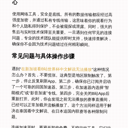
心
使用网络工具，安全是底线。所有的数据传输都应经过高
强度加密，并通过私有专线传输，这意味着你的观看行为
和个人隐私得到保护，不会被窥探或泄露。同时，强大的
售后与实时技术保障至关重要。一旦遇到任何罕见的连接
问题，专业的技术团队能提供即时支持，快速排查解决，
确保你不会因为技术问题错过任何精彩瞬间。
常见问题与具体操作步骤
遇到“
在新加坡看B站世界杯中文解说无法播放
”这种情况
怎么办？首先，不要慌张。这典型是地区限制触发了。第
一步，停止反复刷新App。第二步，确保你已订阅并启动
了一个可靠的回国加速器。第三步，在加速器内选择“智
能模式”或“影音加速”专线。第四步，完全关闭B站App后
重新打开。此时，你会发现之前无法播放的赛事直播间，
已经可以正常加载并流畅播放了。这个方法同样适用于解
决在泰国看中文解说、在日本追国内联赛等各种限制问
题。
选择加速器时，要避开那些免费、不稳定的工具。它们往
往速度慢、掉线频繁，在关键比赛时掉链子，反而更影响
心情。投资一个专业服务，换来的是整个赛季、乃至长期