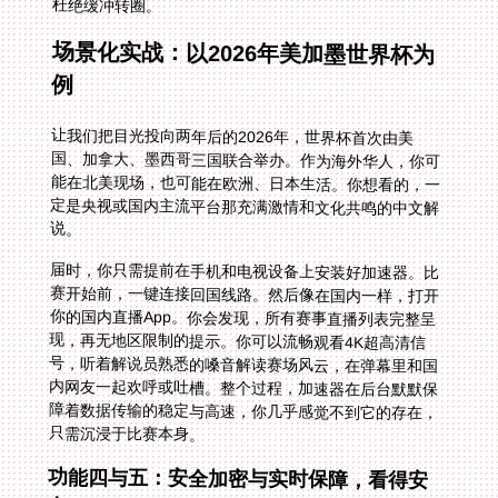
杜绝缓冲转圈。
场景化实战：以2026年美加墨世界杯为
例
让我们把目光投向两年后的2026年，世界杯首次由美
国、加拿大、墨西哥三国联合举办。作为海外华人，你可
能在北美现场，也可能在欧洲、日本生活。你想看的，一
定是央视或国内主流平台那充满激情和文化共鸣的中文解
说。
届时，你只需提前在手机和电视设备上安装好加速器。比
赛开始前，一键连接回国线路。然后像在国内一样，打开
你的国内直播App。你会发现，所有赛事直播列表完整呈
现，再无地区限制的提示。你可以流畅观看4K超高清信
号，听着解说员熟悉的嗓音解读赛场风云，在弹幕里和国
内网友一起欢呼或吐槽。整个过程，加速器在后台默默保
障着数据传输的稳定与高速，你几乎感觉不到它的存在，
只需沉浸于比赛本身。
功能四与五：安全加密与实时保障，看得安