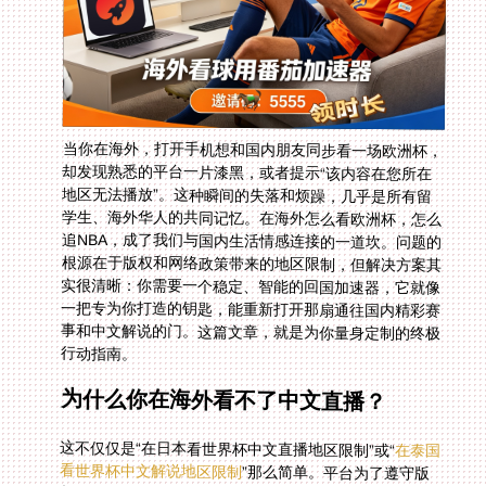
当你在海外，打开手机想和国内朋友同步看一场欧洲杯，
却发现熟悉的平台一片漆黑，或者提示“该内容在您所在
地区无法播放”。这种瞬间的失落和烦躁，几乎是所有留
学生、海外华人的共同记忆。在海外怎么看欧洲杯，怎么
追NBA，成了我们与国内生活情感连接的一道坎。问题的
根源在于版权和网络政策带来的地区限制，但解决方案其
实很清晰：你需要一个稳定、智能的回国加速器，它就像
一把专为你打造的钥匙，能重新打开那扇通往国内精彩赛
事和中文解说的门。这篇文章，就是为你量身定制的终极
行动指南。
为什么你在海外看不了中文直播？
这不仅仅是“在日本看世界杯中文直播地区限制”或“
在泰国
看世界杯中文解说地区限制
”那么简单。平台为了遵守版
权协议，必须根据你的IP地址判断地理位置。一旦检测到
你在海外，就会立刻切断信号。你可能会遇到黑屏、报
错，或者只能看到国际版贫瘠的内容库。更别提那些充满
乡音和热梗的中文解说了，它们仿佛被一道无形的墙隔绝
在外。这种限制，切断的不仅是画面，更是那份与同胞同