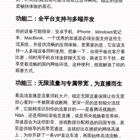
是畅快体验的基石。
功能二：全平台支持与多端并发
你的设备可能很杂：安卓手机、iPhone、Windows笔记
本、MacBook。一个优秀的加速器必须全面支持这些主
流系统，并提供流畅的应用体验。更重要的是，它应该支
持一人多端设备同时使用。想象一下，你用平板在客厅看
比赛，同时用手机在球迷群聊天互动，两者互不干扰，都
享受着流畅的国内网络环境。这种便利，彻底解放了你的
观赛方式。
功能三：无限流量与专属带宽，为直播而生
看高清直播是流量消耗大户。稳定无限流量保障让你无需
担心看到一半被限速或断网。更深一层的是智能分流技
术，它能精准识别你的流量目的——是看腾讯视频的
NBA，还是用B站追电竞直播，或是用央视频看世界杯。
加速器会为这些影音、游戏数据分配精选的回国专线，甚
至提供独享的高带宽通道。这就好比在拥挤的网络高速
上，为你开辟了一条VIP直达车道，画面始终高清流畅，