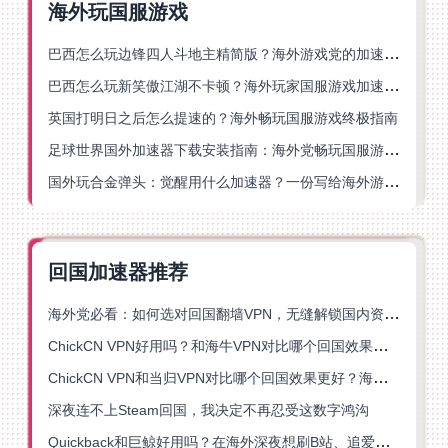
海外玩国服游戏
巴西怎么玩边锋四人斗地主精简版？海外游戏党的加速器终极选择
巴西怎么玩新笑傲江湖不卡顿？海外玩家国服游戏加速终极指南（附猫和老鼠一梦江湖实测）
英国打明日之后怎么提速的？海外畅玩国服游戏终极指南
足球世界国外加速器下载安装指南：海外党畅玩国服游戏的终极解决方案
国外玩合金弹头：觉醒用什么加速器？一份写给海外游子的畅玩指南
回国加速器推荐
海外党必看：如何选对回国翻墙VPN，无缝解锁国内资源？
ChickCN VPN好用吗？和海牛VPN对比哪个回国效果更好？
ChickCN VPN和当归VPN对比哪个回国效果更好？海外党亲测后选了它
深夜连不上Steam回国，我决定不再忍受这数字鸿沟
Quickback和巨鲸好用吗？在海外深夜想刷B站、追爱奇艺的你，或许正需要这份答案