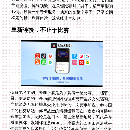
稳定的畅快观赛体验，这笔账非常划算。
重新连接，不止于比赛
破解地区限制，表面上看是为了观看一场比赛、一档节
目。更深层的，是消解那份因地理距离产生的文化隔阂。
当你能毫无障碍地享受原汁原味的中文赛事解说，参与国
内的社交话题，你与故土的情感纽带便在一次次的直播中
被重新加固。无论是在日本、泰国还是新加坡，无论是在
看世界杯、欧洲杯还是NBA，一个强大的回国加速器就是
你最可靠的技术后盾。它让你无论身在何方，都能同步国
内的欢呼与心跳，让海外生活，不再错过任何一份来自家