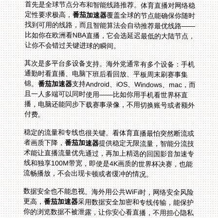
首先是全球节点分布和智能线路推荐。体育直播对网络稳
定性要求极高，
番茄加速器
覆盖全球的节点能确保你随时
找到可用的线路，而且智能算法会自动推荐最优线路——
比如你在欧洲看NBA直播，它会选延迟最低的大陆节点，
让你不会错过关键进球的瞬间。
其次是多平台多设备支持。海外党通常有多个设备：手机
通勤时看直播、电脑下班后看回放、平板周末刷赛事集
锦。
番茄加速器
支持Android、iOS、Windows、mac，而
且一人多端可以同时使用——比如你用手机看世界杯直
播，电脑还能同步下载赛事录像，不用切换账号或者额外
付费。
稳定的流量和专线也很关键。看体育直播最怕突然断流或
者画质下降，
番茄加速器
提供稳定无限流量，智能分流技
术能让直播流量优先通过，再加上精选的回国影音加速专
线和独享100M带宽，即使是4K画质的世界杯决赛，也能
流畅播放，不会出现卡顿或者缓冲的情况。
数据安全也不能忽视。海外用公共WiFi时，网络安全风险
更高，
番茄加速器
采用数据安全加密和专线传输，能保护
你的浏览数据不被泄露，让你安心看直播，不用担心隐私