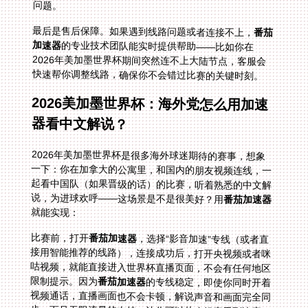
问题。
最后是售后保障。如果遇到线路问题或者连接不上，
番茄
加速器
的专业技术团队能实时提供帮助——比如你在
2026年美加墨世界杯期间突然连不上大陆节点，客服会
快速帮你调整线路，确保你不会错过比赛的关键时刻。
2026美加墨世界杯：海外党怎么用加速
器看中文解说？
2026年美加墨世界杯是很多海外球迷期待的赛事，想象
一下：你在加拿大的公寓里，和国内的朋友视频连线，一
起看中国队（如果晋级的话）的比赛，听着熟悉的中文解
说，为进球欢呼——这场景是不是很美好？用
番茄加速器
就能实现：
比赛前，打开
番茄加速器
，选择“影音加速”专线（或者直
接用智能推荐的线路），连接成功后，打开央视频或者咪
咕视频，就能直接进入世界杯直播页面，不会有任何地区
限制提示。因为
番茄加速器
的专线稳定，即使你同时开着
视频通话，直播画面也不会卡顿，解说声音和画面完全同
步。而且无限流量的支持，让你可以从小组赛看到决赛，