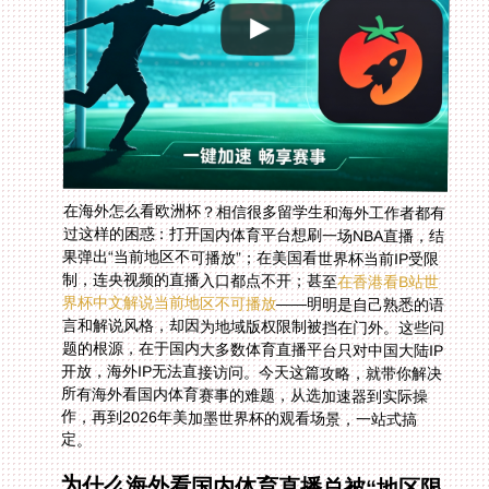
在海外怎么看欧洲杯？相信很多留学生和海外工作者都有
过这样的困惑：打开国内体育平台想刷一场NBA直播，结
果弹出“当前地区不可播放”；在美国看世界杯当前IP受限
制，连央视频的直播入口都点不开；甚至
在香港看B站世
界杯中文解说当前地区不可播放
——明明是自己熟悉的语
言和解说风格，却因为地域版权限制被挡在门外。这些问
题的根源，在于国内大多数体育直播平台只对中国大陆IP
开放，海外IP无法直接访问。今天这篇攻略，就带你解决
所有海外看国内体育赛事的难题，从选加速器到实际操
作，再到2026年美加墨世界杯的观看场景，一站式搞
定。
为什么海外看国内体育直播总被“地区限