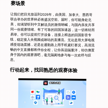
赛场景
让我们把目光放远到2026年，由美国、加拿大、墨西哥
联合举办的世界杯必将盛况空前。届时，你可能身处北
美，却渴望听到中文解说员的激情呐喊，与国内亲友共享
同一份观赛情绪。有了可靠的回国加速器，这一切将轻而
易举。你可以提前打开设备，连接上精选的回国影音专
线，稳定接入央视频或咪咕的直播流。无论是用大屏电视
感受现场震撼，还是在通勤路上用手机紧盯赛况，高清流
畅的中文直播都将伴你全程，让你虽远隔重洋，却仿佛置
身于国内的观赛酒吧，毫无隔阂地参与每一次欢呼与叹
息。
行动起来，找回熟悉的观赛体验