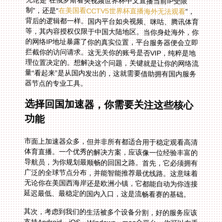
无论是“在俄罗斯看央视频世界杯中文直播当前IP受限
制”，还是“
在美国看CCTV5世界杯直播海外无法观看
”，
背后的逻辑都一样。国内平台如央视频、咪咕、腾讯体育
等，其内容授权仅限于中国大陆地区。当你身处海外，你
的网络IP地址暴露了你的真实位置，平台服务器便会立即
拦截你的访问请求。这无关你的账号是否VIP，纯粹是地
理位置决定的。想解决这个问题，关键就是让你的网络流
量“看起来”是从国内发出的，这就需要借助拥有国内服务
器节点的专业工具。
选择回国加速器，你需要关注这些核心
功能
市面上加速器众多，但并非所有都适合用于稳定观看高清
体育直播。一个优秀的解决方案，应该像一位经验丰富的
导航员，为你规划最顺畅的回国之路。首先，它必须拥有
广泛的全球节点分布，并能智能推荐最优线路。这意味着
无论你在美国西海岸还是欧洲小镇，它都能自动为你连接
延迟最低、最稳定的国内入口，这是流畅看赛的基础。
其次，考虑到我们的生活被多个设备分割，好的服务应该
支持Android、iOS、Windows、mac全平台。你可以在手
机、平板、电脑甚至电视盒子上自由切换，实现一人多端
设备同时使用。想象一下，在客厅用电视投屏看大场面，