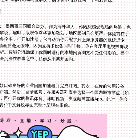
例
拿大、墨西哥三国联合举办。作为海外华人，你既想感受现场的热浪，也
度解说。届时，版权争夺将更加激烈，地区限制只会更严。你提前在手
处多伦多，打开加速器，它自动为你匹配了到上海服务器的低延迟专
高清画质毫无缓冲。因为支持多设备同时连接，你在客厅用电视投屏观
分析。智能分流确保了你同时进行的本地网页浏览不受任何影响。整个
全沉浸在赛事之中，仿佛从未离开国内。
款口碑良好的专业回国加速器并完成订阅。其次，在你的常用设备
户端。然后，登录账号，在服务器列表中选择一个国内城市节点（如
再打开你的腾讯体育、咪咕视频、央视频等直播App。此时，你会
表和中文解说界面完整地呈现在眼前。