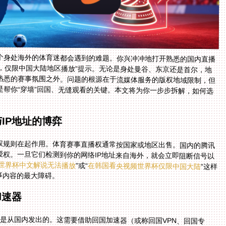
每个身处海外的体育迷都会遇到的难题。你兴冲冲地打开熟悉的国内直播
制，仅限中国大陆地区播放”提示。无论是身处曼谷、东京还是首尔，地
熟悉的赛事氛围之外。问题的根源在于流媒体服务的版权地域限制，但
是帮你“穿墙”回国、无缝观看的关键。本文将为你一步步拆解，如何选
。
IP地址的博弈
权规则在起作用。体育赛事直播权通常按国家或地区出售。国内的腾讯
权。一旦它们检测到你的网络IP地址来自海外，就会立即阻断信号以
世界杯中文解说无法播放
”或“
在韩国看央视频世界杯仅限中国大陆
”这样
事内容的最大障碍。
加速器
”是从国内发出的。这需要借助回国加速器（或称回国VPN、回国专
到位于中国大陆的服务器，再由该服务器访问直播平台。这样一来，
通无阻。但并非所有加速器都适合用于高清直播，稳定、高速、安全是