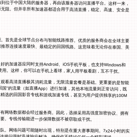
能。首先是全球节点分布与智能线路推荐。优质的服务商会在全球主要
能推荐连接速度最快、最稳定的回国线路。这意味着无论你在泰国、美
速器应同时支持Android、iOS手机平板，也支持Windows和
时使用。这样，你可以在手机上看球，家人用平板看剧，互不干扰。
。观看高清直播极其消耗流量，无限流量套餐是基础。更重要的是智能
回国”的流量（如直播App）进行加速，其他本地流量则正常访问，既
精选的回国影音专线和游戏加速专线，甚至为用户提供独享的100M
。
所有网络数据都会经过服务商。因此，选择采用高强度加密协议、拥有
重要。专线传输能进一步保障数据不被窃取或干扰。
队。网络问题可能随时出现，特别是在重大赛事期间。7x24小时的实
到连接问题时迅速响应解决，确保你不错过任何一个精彩进球。