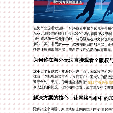
在海外怎么看欧洲杯、NBA或者中超？这几乎是
App，迎接你的却往往是冰冷的“该内容因版权限
域封锁就像一堵无形的墙，将你隔绝在中文解说和
解决方案并非无解——一款可靠的回国加速器，正
择并使用回国加速器，重新连接你热爱的体育世界
为何你在海外无法直接观看？版权与
这不是平台故意为难海外用户，而是国际通行的版
体育、咪咕视频等平台，只拥有在中国大陆的播放授
遵守合约。于是，你可能会遇到像“
在日本看央视频
令人沮丧的状况。你的物理位置，成了享受中文赛
解决方案的核心：让网络“回国”的
要解决这个问题，原理就是让你的网络连接“看起来
线）。它通过加密技术，将你的设备网络数据先传输
平台检测到的就是你国内服务器的IP地址，自然畅