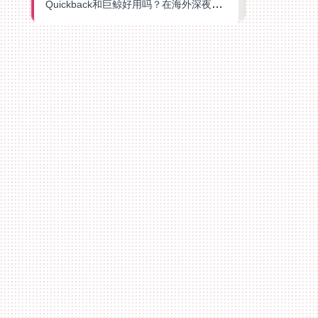
Quickback和巨鲸好用吗？在海外深夜想刷B站、追爱奇艺的你，或许正需要这份答案