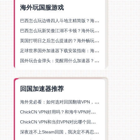
海外玩国服游戏
巴西怎么玩边锋四人斗地主精简版？海外游戏党的加速器终极选择
巴西怎么玩新笑傲江湖不卡顿？海外玩家国服游戏加速终极指南（附猫和老鼠一梦江湖实测）
英国打明日之后怎么提速的？海外畅玩国服游戏终极指南
足球世界国外加速器下载安装指南：海外党畅玩国服游戏的终极解决方案
国外玩合金弹头：觉醒用什么加速器？一份写给海外游子的畅玩指南
回国加速器推荐
海外党必看：如何选对回国翻墙VPN，无缝解锁国内资源？
ChickCN VPN好用吗？和海牛VPN对比哪个回国效果更好？
ChickCN VPN和当归VPN对比哪个回国效果更好？海外党亲测后选了它
深夜连不上Steam回国，我决定不再忍受这数字鸿沟