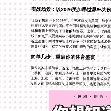
实战场景：以2026美加墨世界杯为
让我们想象一下2026年，世界杯首次由美国、加
想在非比赛日通过国内平台回味精彩集锦和独家深
机和电脑上安装好了信赖的加速器。比赛日，你身
线。你点开央视频App，熟悉的解说声瞬间响起，
看主画面，同时在平板上打开另一路解说观看战术
世界杯期间，稳定的连接和随叫随到的客服，让你完
简单几步，重启你的体育盛宴
操作其实非常简单。首先，根据上述功能点，选择一
（手机、电脑、电视盒子等）上下载并安装对应的客
上海、北京）。最后，点击连接，待显示连接成功后，
发现之前那些地域限制提示已经消失，熟悉的赛事列