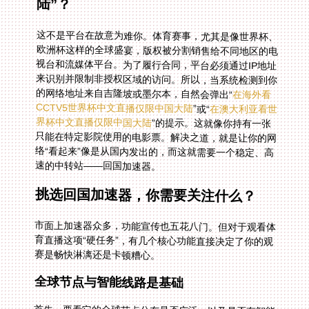
陆”？
这不是平台在故意为难你。体育赛事，尤其是像世界杯、
欧洲杯这样的全球盛宴，版权被分割销售给不同地区的电
视台和流媒体平台。为了履行合同，平台必须通过IP地址
来识别并限制非授权区域的访问。所以，当系统检测到你
的网络地址来自吉隆坡或墨尔本，自然会弹出“
在海外看
CCTV5世界杯中文直播仅限中国大陆
”或“
在澳大利亚看世
界杯中文直播仅限中国大陆
”的提示。这就像你持有一张
只能在特定影院使用的电影票。解决之道，就是让你的网
络“看起来”像是从国内发出的，而这就需要一个稳定、高
速的中转站——回国加速器。
挑选回国加速器，你需要关注什么？
市面上加速器众多，功能宣传也五花八门。但对于观看体
育直播这项“硬任务”，有几个核心功能直接决定了你的观
赛是畅快淋漓还是卡顿糟心。
全球节点与智能线路是基础