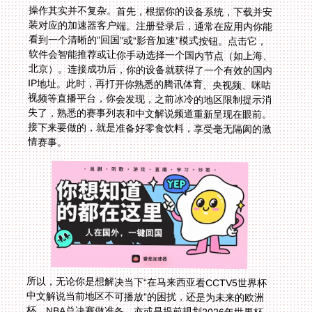
操作其实并不复杂。首先，根据你的设备系统，下载并安
装对应的加速器客户端。注册登录后，通常在应用内你能
看到一个清晰的“回国”或“影音加速”模式按钮。点击它，
软件会智能推荐或让你手动选择一个国内节点（如上海、
北京）。连接成功后，你的设备就获得了一个有效的国内
IP地址。此时，再打开你熟悉的腾讯体育、央视频、咪咕
视频等直播平台，你会发现，之前冰冷的地区限制提示消
失了，熟悉的赛事列表和中文解说频道重新呈现在眼前。
接下来要做的，就是准备好零食饮料，享受毫无隔阂的激
情赛事。
所以，无论你是想解决当下“在马来西亚看CCTV5世界杯
中文解说当前地区不可播放”的困扰，还是为未来的欧洲
杯、NBA总决赛做准备，亦或是提前规划2026年世界杯
的观赛方案，选择一款具备全球智能线路、多端支持、稳
定专线、安全加密和可靠售后保障的回国加速器，无疑是
解锁所有中文体育直播内容的最优解。它不仅仅是一个工