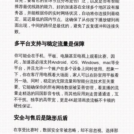
首先，要看它的全球节点分布是否广泛，以及是否有智能
推荐最优线路的能力。好的加速器在全球多个地区设有服
务器，并能根据你的实时网络状况，自动将你连接到最稳
定、延迟最低的国内节点。这确保了从你按下播放键到画
面出现，中间的路径是最优的，避免了反复缓冲和连接失
败。
多平台支持与稳定流量是保障
你可能会在手机、平板、电脑甚至电视上观看比赛。因
此，加速器必须支持Android、iOS、Windows、mac等全
平台，并且允许一个账户在多个设备上同时使用。想象一
下，你在客厅用电视看大场面，家人可以在卧室用平板看
另一场。同时，稳定的无限流量和智能分流技术至关重
要。它能确保你的所有网络数据被妥善管理，看直播的流
量走精选的回国影音专线，而其他应用则走普通通道，互
不干扰。独享的高带宽，更是4K超清画质流畅不卡顿的
硬性保证。
安全与售后是隐形后盾
在享受比赛时，数据安全常被忽略，却不容忽视。选择那
些提供数据安全加密和专线传输的服务，能确保你的浏览
隐私和账号信息安全。此外，体育赛事直播往往在非工作
时间，一旦出现连接问题，能否得到及时的售后支持？专
业的技术团队和实时保障，是你深夜观赛时最安心的后