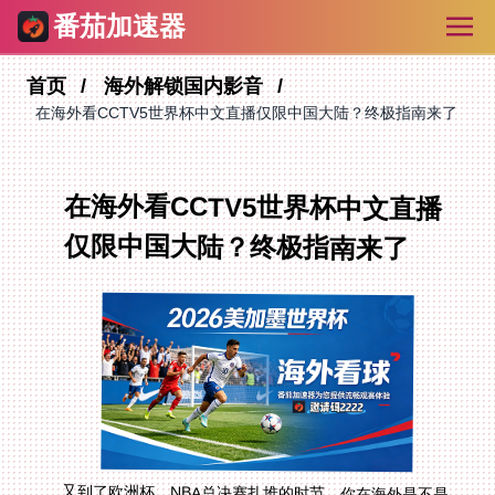
番茄加速器
首页
海外解锁国内影音
在海外看CCTV5世界杯中文直播仅限中国大陆？终极指南来了
在海外看CCTV5世界杯中文直播
仅限中国大陆？终极指南来了
又到了欧洲杯、NBA总决赛扎堆的时节，你在海外是不是
正为“在海外怎么看欧洲杯”而抓狂？打开熟悉的央视频、
腾讯体育，迎接你的却是冷冰冰的“当前地区无法播
放”或“IP受限制”。这种失落感，每个海外游子都懂。原因
无他，版权地域限制如同一道数字围墙，将我们与熟悉的
中文赛事解说隔开。但别急，这道墙并非不可逾越。本文
将为你彻底拆解，如何通过一款可靠的回国加速器，重新
无缝接入国内各大直播平台，畅享原汁原味的中文体育盛
宴。从选择工具的核心要点到具体操作步骤，我们将一步