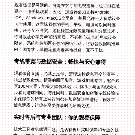
观赛场景是灵活的。可能在客厅用电视投屏，也可能在通
勤路上用手机观看。因此，加速器必须支持Android、
iOS、Windows、macOS全平台，并且允许一人多端设备
同时使用。这意味着你的手机、平板、电脑可以同时连
接，账号互不冲突。搭配稳定无限流量和智能分流技术，
你可以放心享受4K超清画质，不必担心流量耗尽或设备
限速。系统能智能区分你的网络活动，将影音数据精准导
向回国专线，其他流量则走本地线路，互不干扰。
专线带宽与数据安全：畅快与安心兼得
观看体育直播，尤其是足球、篮球这种瞬息万变的赛事，
延迟是致命伤。精选的回国影音、游戏加速专线，配合独
享100M带宽，能极大降低延迟，让你几乎与国内观众同
步看到进球瞬间。与此同时，数据安全加密和专线传输技
术保障你的所有上网行为都在加密隧道中进行，有效防止
信息泄露，让你在享受赛事时无后顾之忧。
实时售后与专业团队：你的观赛保障
技术工具难免偶遇问题。是否有售后实时保障和专业的技
术团队支持，决定了你的问题能否被快速解决。遇到连接
故障或速度下降时，能第一时间找到专业人员协助处理，