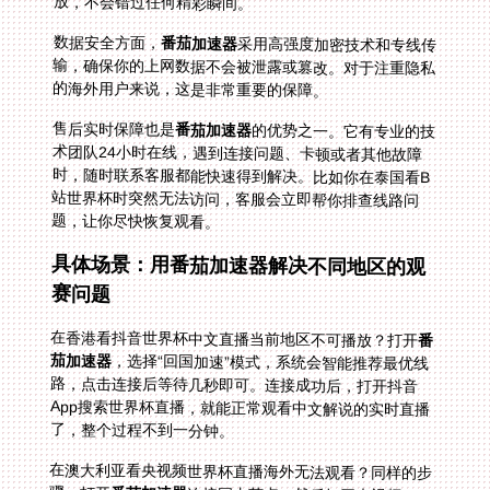
放，不会错过任何精彩瞬间。
数据安全方面，
番茄加速器
采用高强度加密技术和专线传
输，确保你的上网数据不会被泄露或篡改。对于注重隐私
的海外用户来说，这是非常重要的保障。
售后实时保障也是
番茄加速器
的优势之一。它有专业的技
术团队24小时在线，遇到连接问题、卡顿或者其他故障
时，随时联系客服都能快速得到解决。比如你在泰国看B
站世界杯时突然无法访问，客服会立即帮你排查线路问
题，让你尽快恢复观看。
具体场景：用番茄加速器解决不同地区的观
赛问题
在香港看抖音世界杯中文直播当前地区不可播放？打开
番
茄加速器
，选择“回国加速”模式，系统会智能推荐最优线
路，点击连接后等待几秒即可。连接成功后，打开抖音
App搜索世界杯直播，就能正常观看中文解说的实时直播
了，整个过程不到一分钟。
在澳大利亚看央视频世界杯直播海外无法观看？同样的步