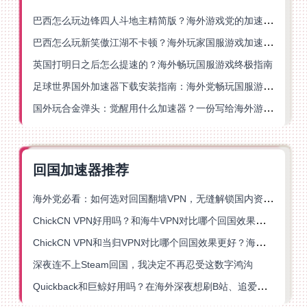
巴西怎么玩边锋四人斗地主精简版？海外游戏党的加速器终极选择
巴西怎么玩新笑傲江湖不卡顿？海外玩家国服游戏加速终极指南（附猫和老鼠一梦江湖实测）
英国打明日之后怎么提速的？海外畅玩国服游戏终极指南
足球世界国外加速器下载安装指南：海外党畅玩国服游戏的终极解决方案
国外玩合金弹头：觉醒用什么加速器？一份写给海外游子的畅玩指南
回国加速器推荐
海外党必看：如何选对回国翻墙VPN，无缝解锁国内资源？
ChickCN VPN好用吗？和海牛VPN对比哪个回国效果更好？
ChickCN VPN和当归VPN对比哪个回国效果更好？海外党亲测后选了它
深夜连不上Steam回国，我决定不再忍受这数字鸿沟
Quickback和巨鲸好用吗？在海外深夜想刷B站、追爱奇艺的你，或许正需要这份答案