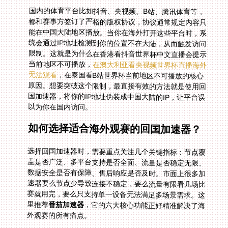
国内的体育平台比如抖音、央视频、B站、腾讯体育等，
都和赛事方签订了严格的版权协议，协议通常规定内容只
能在中国大陆地区播放。当你在海外打开这些平台时，系
统会通过IP地址检测到你的位置不在大陆，从而触发访问
限制。这就是为什么在香港看抖音世界杯中文直播会提示
当前地区不可播放，
在澳大利亚看央视频世界杯直播海外
无法观看
，在泰国看B站世界杯当前地区不可播放的核心
原因。想要突破这个限制，最直接有效的方法就是使用回
国加速器，将你的IP地址伪装成中国大陆的IP，让平台误
以为你在国内访问。
如何选择适合海外观赛的回国加速器？
选择回国加速器时，需要重点关注几个关键指标：节点覆
盖是否广泛、多平台支持是否全面、流量是否稳定无限、
数据安全是否有保障、售后响应是否及时。市面上很多加
速器要么节点少导致连接不稳定，要么流量有限看几场比
赛就用完，要么只支持单一设备无法满足多场景需求。这
里推荐
番茄加速器
，它的六大核心功能正好精准解决了海
外观赛的所有痛点。