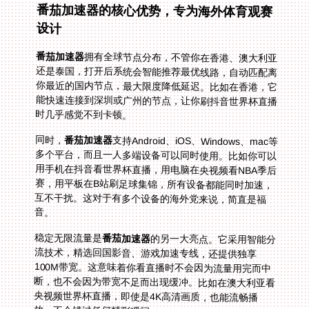
番茄加速器的核心优势，专为海外体育观赛
设计
番茄加速器
拥有全球节点分布，不管你在香港、澳大利亚
还是泰国，打开后系统会智能推荐最优线路，自动匹配离
你最近的国内节点，最大限度降低延迟。比如在香港，它
能快速连接到深圳或广州的节点，让你刷抖音世界杯直播
时几乎感觉不到卡顿。
同时，
番茄加速器
支持Android、iOS、Windows、mac等
多个平台，而且一人多端设备可以同时使用。比如你可以
用手机在抖音看世界杯直播，用电脑在央视频看NBA季后
赛，用平板在B站刷足球集锦，所有设备都能同时加速，
互不干扰。这对于有多个设备的海外党来说，简直是福
音。
稳定无限流量是
番茄加速器
的另一大亮点。它采用智能分
流技术，精选回国影音、游戏加速专线，还提供独享
100M带宽。这意味着你看直播时不会因为流量用完而中
断，也不会因为带宽不足而出现缓冲。比如在澳大利亚看
央视频世界杯直播，即使是4K高清画质，也能流畅播