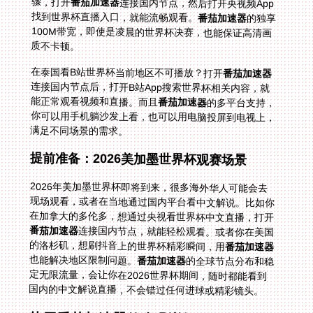
骤，打开
番茄加速器
连接国内节点，然后打开央视频App
找到世界杯直播入口，就能流畅观看。
番茄加速器
的独享
100M带宽，即使是凌晨的世界杯决赛，也能保证高清画
质不卡顿。
在泰国看B站世界杯当前地区不可播放？打开
番茄加速器
连接国内节点后，打开B站App搜索世界杯相关内容，就
能正常观看视频和直播。而且
番茄加速器
的多平台支持，
你可以用手机躺沙发上看，也可以用电脑投屏到电视上，
满足不同场景的需求。
提前准备：2026美加墨世界杯观赛场景
2026年美加墨世界杯即将到来，很多海外华人可能会去
现场观看，或者在当地通过国内平台看中文解说。比如你
在加拿大的多伦多，想通过央视看世界杯中文直播，打开
番茄加速器
连接国内节点，就能轻松观看。或者你在美国
的洛杉矶，想刷抖音上的世界杯精彩瞬间，用
番茄加速器
也能解决地区限制问题。
番茄加速器
的全球节点分布和稳
定无限流量，会让你在2026世界杯期间，随时都能看到
国内的中文解说直播，不会错过任何进球或精彩镜头。