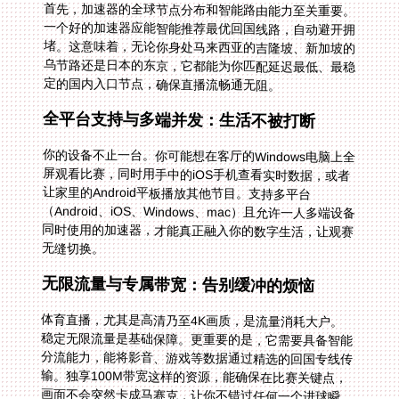
首先，加速器的全球节点分布和智能路由能力至关重要。
一个好的加速器应能智能推荐最优回国线路，自动避开拥
堵。这意味着，无论你身处马来西亚的吉隆坡、新加坡的
乌节路还是日本的东京，它都能为你匹配延迟最低、最稳
定的国内入口节点，确保直播流畅通无阻。
全平台支持与多端并发：生活不被打断
你的设备不止一台。你可能想在客厅的Windows电脑上全
屏观看比赛，同时用手中的iOS手机查看实时数据，或者
让家里的Android平板播放其他节目。支持多平台
（Android、iOS、Windows、mac）且允许一人多端设备
同时使用的加速器，才能真正融入你的数字生活，让观赛
无缝切换。
无限流量与专属带宽：告别缓冲的烦恼
体育直播，尤其是高清乃至4K画质，是流量消耗大户。
稳定无限流量是基础保障。更重要的是，它需要具备智能
分流能力，能将影音、游戏等数据通过精选的回国专线传
输。独享100M带宽这样的资源，能确保在比赛关键点，
画面不会突然卡成马赛克，让你不错过任何一个进球瞬