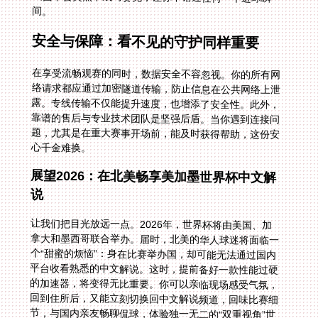
间。
安全与保障：看不见的守护同样重要
在享受流畅观赛的同时，数据安全不容忽视。你的所有网
络请求都应通过加密隧道传输，防止信息在公共网络上泄
露。专线传输不仅能提升速度，也增添了安全性。此外，
靠谱的售后与专业技术团队是坚强后盾。当你遇到连接问
题，尤其是在重大赛事开场前，能及时获得帮助，这份安
心千金难换。
展望2026：在北美畅享美加墨世界杯中文解
说
让我们把目光放远一点。2026年，世界杯将由美国、加
拿大和墨西哥联合举办。届时，北美的华人球迷将面临一
个“甜蜜的烦恼”：身在比赛举办国，却可能无法通过国内
平台收看熟悉的中文解说。这时，提前备好一款性能过硬
的加速器，将变得无比重要。你可以亲临现场感受气氛，
回到住所后，又能立刻切换回中文解说频道，回味比赛细
节，与国内亲友畅聊侃球，体验独一无二的“双重视角”世