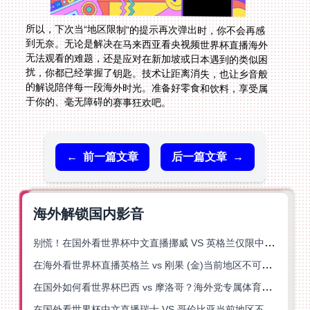
所以，下次当“地区限制”的提示再次弹出时，你不会再感
到无奈。无论是解决在马来西亚看央视频世界杯直播海外
无法观看的难题，还是应对在新加坡或日本遇到的类似困
扰，你都已经掌握了钥匙。技术让距离消失，也让乡音般
的解说陪伴每一段海外时光。准备好零食和饮料，享受属
于你的、毫无障碍的赛事狂欢吧。
←
前一篇文章
后一篇文章
→
海外解锁国内影音
别慌！在国外看世界杯中文直播挪威 VS 英格兰仅限中国大陆？这篇指南帮你搞定
在海外看世界杯直播英格兰 vs 刚果 (金)当前地区不可播放？这篇指南帮你突破所有限制
在国外如何看世界杯巴西 vs 摩洛哥？海外党专属体育观赛指南来了
在国外看世界杯中文直播瑞士 VS 哥伦比亚当前地区不可播放？这篇指南帮你搞定