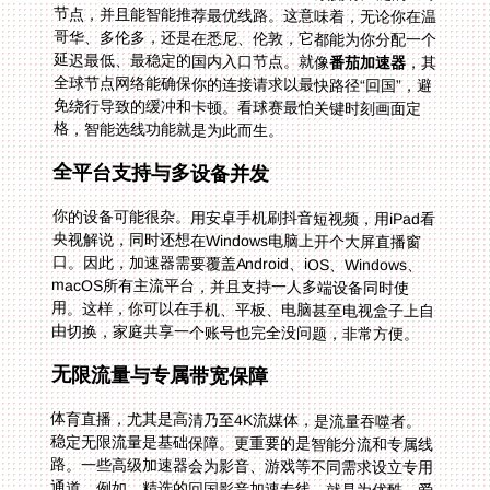
延迟最低、最稳定的国内入口节点。就像
番茄加速器
，其
全球节点网络能确保你的连接请求以最快路径“回国”，避
免绕行导致的缓冲和卡顿。看球赛最怕关键时刻画面定
格，智能选线功能就是为此而生。
全平台支持与多设备并发
你的设备可能很杂。用安卓手机刷抖音短视频，用iPad看
央视解说，同时还想在Windows电脑上开个大屏直播窗
口。因此，加速器需要覆盖Android、iOS、Windows、
macOS所有主流平台，并且支持一人多端设备同时使
用。这样，你可以在手机、平板、电脑甚至电视盒子上自
由切换，家庭共享一个账号也完全没问题，非常方便。
无限流量与专属带宽保障
体育直播，尤其是高清乃至4K流媒体，是流量吞噬者。
稳定无限流量是基础保障。更重要的是智能分流和专属线
路。一些高级加速器会为影音、游戏等不同需求设立专用
通道。例如，精选的回国影音加速专线，就是为优酷、爱
奇艺、腾讯视频等平台的流媒体深度优化过的。独享
100M带宽的承诺，意味着在比赛高峰期你也能独享高速