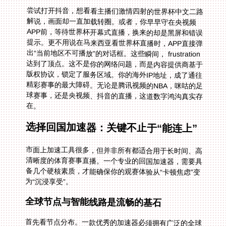
尝试打开抖音，想看看主播们激情四射的世界杯中文二路
解说，画面却一直加载转圈。或者，你早早守在央视频
APP前，等待世界杯开幕式直播，换来的却是黑屏和错误
提示。更不用说在马来西亚看世界杯直播时，APP直接弹
出“当前地区不可播放”的对话框。这些瞬间， frustration
达到了顶点。这不是你的网络问题，而是内容提供商基于
版权协议，锁定了服务区域。你的海外IP地址，成了通往
精彩赛事的最大障碍。无论是腾讯视频的NBA，咪咕的足
球赛事，还是央视频、抖音的直播，这道数字鸿沟真实存
在。
选择回国加速器：关键不止于“能连上”
市面上加速工具很多，但并非所有都适合用于长时间、高
清晰度的体育赛事直播。一个专业的回国加速器，需要具
备几个硬核素质，才能确保你的观赛体验从“卡顿焦虑”变
为“沉浸享受”。
全球节点与智能线路是流畅的基石
首先看节点分布。一款优秀的加速器必须拥有广泛的全球
节点，并且能智能推荐最优线路。这意味着，无论你在温
哥华、多伦多，还是在悉尼、伦敦，它都能为你分配一个