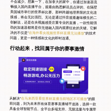
决的不仅是“
在海外看央视频世界杯直播无法播放
”的技术
问题，更是一种情感和文化的即时连通。
行动起来，找回属于你的赛事激情
从解决“
在马来西亚看世界杯直播当前地区不可播放
”的眼
前问题，到为未来所有体育赛事直播铺平道路，选择一款
具备全球智能节点、全平台多端支持、无限流量与专属带
宽、安全加密且有实时技术保障的回国加速器，是唯一的
答案。它不再是一个简单的网络工具，而是你海外生活娱
乐基础设施的重要一环。别再让地域限制成为你与热血赛
事、中文解说和家乡氛围之间的屏障。准备好你的设备，
找到那个对的加速器，下一次开场哨响时，你将稳稳坐在
最佳“观赛席”上，与千万国内球迷同频欢呼。在海外怎么
看欧洲杯、NBA乃至一切你所热爱的赛事？答案现在已在