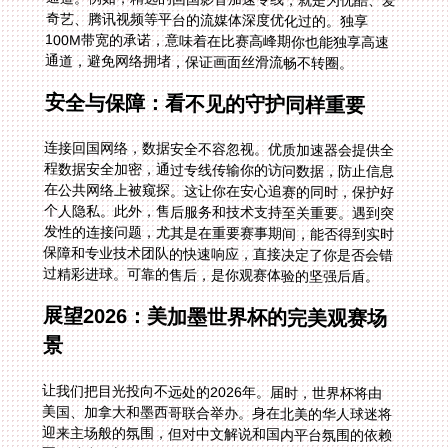
通道，避免网络拥堵，保证画面丝滑流畅不转圈。
安全与保障：看不见的守护同样重要
连接回国网络，数据安全不容忽视。优质加速器会提供全
程数据安全加密，通过专线传输你的访问数据，防止信息
在公共网络上被窥探。这让你在安心追赛的同时，保护好
个人隐私。此外，售后服务和技术支持至关重要。遇到突
发性的连接问题，尤其是在重要赛事期间，能否得到实时
保障和专业技术团队的快速响应，直接决定了你是否会错
过精彩进球。可靠的售后，是你观赛体验的坚强后盾。
展望2026：美加墨世界杯的完美观赛场
景
让我们把目光投向不远处的2026年。届时，世界杯将由
美国、加拿大和墨西哥联合举办。身在北美的华人球迷将
迎来主场般的氛围，但对中文解说和国内平台氛围的依赖
不会减少。想象一下，在加拿大的家中，你通过加速器流
畅接入国内直播平台，观看由熟悉解说员点评的、在隔壁
美国城市举行的世界杯比赛。那种跨越地理界限的文化连
接感，将会无比强烈。无论是通过抖音观看趣味横生的二
创解说，还是在央视频感受庄重专业的直播，一款性能强
劲的加速器都将是你无缝融入国内观赛狂欢的关键。它解