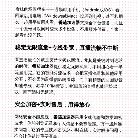
看球的场景很多——通勤时用手机（Android或iOS）看，
回家后用电脑（Windows或Mac）投屏到电视，甚至和朋
友一起用平板同步看。
番茄加速器
支持全平台设备，而且
一个账号可以同时登录多个设备，不用额外付费，全家一
起看也没问题。
稳定无限流量+专线带宽，直播流畅不中断
看直播最怕的就是突然卡顿或断流，尤其是关键时刻进球
的时候。
番茄加速器
提供稳定无限流量，不用担心看一半
流量用完。它的智能分流技术，会把直播流量和其他应用
分开，不会因为刷微信影响看球。而且有精选的回国影音
加速专线，独享100M带宽，4K画质的直播也能轻松驾
驭，画面清晰无延迟。
安全加密+实时售后，用得放心
网络安全不能忽视，
番茄加速器
采用专线传输和数据加密
技术，你的浏览记录和个人信息不会被泄露。万一遇到连
接问题，它的专业技术团队24小时在线，实时解决问题，
不会让你错过重要赛事。