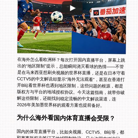
在海外怎么看欧洲杯？每次打开国内直播平台，屏幕上跳
出的“地区限制”提示，总能瞬间浇灭看球的热情——不管
是在马来西亚想刷央视频的世界杯直播，还是在日本守着
CCTV5的中文解说却显示“海外无法观看”，甚至在香港打
开B站看世界杯也遇到地区限制，这些问题的根源，都是
版权方与平台的地域授权协议。今天这篇指南，就带你破
解这些限制，还能找到稳定流畅的中文解说渠道，连
2026年美加墨世界杯的观看方案也提前备好。
为什么海外看国内体育直播会受限？
国内的体育直播平台，比如央视频、CCTV5、B站等，都
和赛事版权方签订了地域限制协议，只允许国内IP访问。
海外用户的IP不在授权范围内，自然就会被拦截。尤其是
世界杯、欧洲杯这样的顶级赛事，版权保护更严格，哪怕