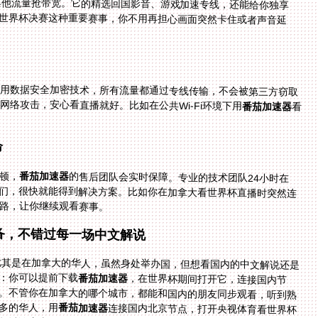
采用数据安全加密技术，所有流量都通过专线传输，不会被第三方窃取
络攻击，安心看直播就好。比如在公共Wi-Fi环境下用
番茄加速器
看
命
顿，
番茄加速器
的售后团队会实时保障。专业的技术团队24小时在
线，你可以通过客服热线或APP内的反馈通道联系他们，很快就能得到解决方案。比如你在加拿大看世界杯直播时突然连
路，让你继续观看赛事。
准备，不错过每一场中文解说
，尤其是在加拿大的华人，虽然身处举办国，但想看国内的中文解说还是
：你可以提前下载
番茄加速器
，在世界杯期间打开它，连接国内节
点，就能访问央视体育、腾讯体育等平台的中文直播。不管你在加拿大的哪个城市，都能和国内的朋友同步观看，听到熟
多的华人，用
番茄加速器
连接国内北京节点，打开央视体育看世界杯