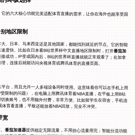
，它的六大核心功能完美适配体育直播的需求，让你在海外也能享受国
告别地区限制
拿大、日本、马来西亚还是其他国家，都能找到就近的节点。它的智能
且速度快。比如在日本看B站世界杯中文直播地区限制时，打开
番茄加
接成功，IP变成国内后，B站的世界杯直播就能正常观看了；在加拿
道理，连接后就能访问央视体育或腾讯体育的直播页面。
、mac四大平台，而且允许一人多端设备同时使用。这意味着你可以在手机上用
当前IP受限制的问题），在电脑上用腾讯体育看NBA直播，在平板上用B站
题。不用切换账号，也不用额外付费，非常方便。比如留学生在宿舍，手机连
视体育看直播，平板还能放着NBA回放，完全不冲突。
带宽
事。
番茄加速器
提供稳定无限流量，不用担心流量用完；智能分流功能
会把你的直播流量优先分配到专用线路上，避免和其他流量抢带宽。它的精选回国影音、游戏加速专线，还能给你独享
100M带宽，让你看4K高清直播也丝毫不卡。比如看世界杯决赛这种重要赛事，你不用再担心画面突然卡住或者声音延