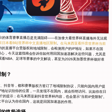
台的体育赛事直播总是充满阻碍——在加拿大看世界杯直播海外无法观
在日本看B站世界杯中文直播地区限制
、
在马来西亚看抖音世界杯当前
内的直播平台受版权和地域限制，会检测用户的IP地址，如果不在国
担心，今天这篇指南会告诉你如何用回国加速器解决这些问题，尤其是
看NBA、足球等赛事的中文解说，甚至为2026美加墨世界杯做好准
限制？
站、抖音等，都和赛事版权方签订了地域限制协议，只能向国内用户提
P地址识别你的位置，一旦发现不在国内，就会拒绝访问。比如你在日
”的提示；在马来西亚刷抖音世界杯内容，也会显示“当前IP受限制”。
让平台认为你在国内，这就是回国加速器的作用。
制的终极选择