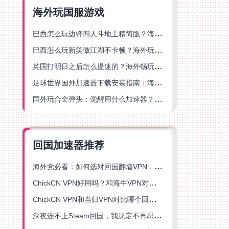
海外玩国服游戏
巴西怎么玩边锋四人斗地主精简版？海外游戏党的加速器终极选择
巴西怎么玩新笑傲江湖不卡顿？海外玩家国服游戏加速终极指南（附猫和老鼠一梦江湖实测）
英国打明日之后怎么提速的？海外畅玩国服游戏终极指南
足球世界国外加速器下载安装指南：海外党畅玩国服游戏的终极解决方案
国外玩合金弹头：觉醒用什么加速器？一份写给海外游子的畅玩指南
回国加速器推荐
海外党必看：如何选对回国翻墙VPN，无缝解锁国内资源？
ChickCN VPN好用吗？和海牛VPN对比哪个回国效果更好？
ChickCN VPN和当归VPN对比哪个回国效果更好？海外党亲测后选了它
深夜连不上Steam回国，我决定不再忍受这数字鸿沟