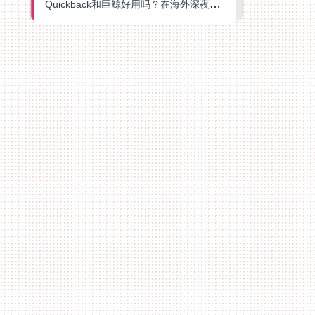
Quickback和巨鲸好用吗？在海外深夜想刷B站、追爱奇艺的你，或许正需要这份答案