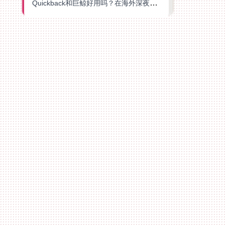
Quickback和巨鲸好用吗？在海外深夜想刷B站、追爱奇艺的你，或许正需要这份答案