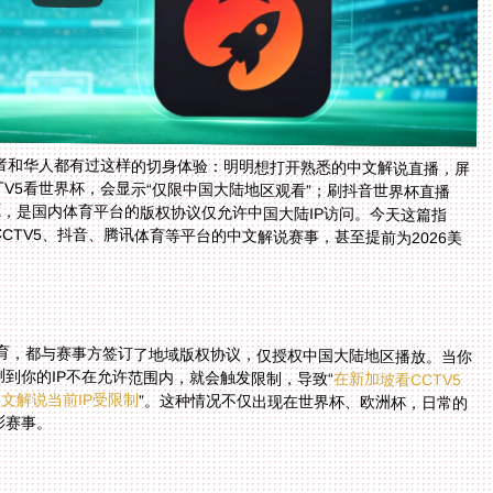
者和华人都有过这样的切身体验：明明想打开熟悉的中文解说直播，屏
CTV5看世界杯，会显示“仅限中国大陆地区观看”；刷抖音世界杯直播
根源，是国内体育平台的版权协议仅允许中国大陆IP访问。今天这篇指
CTV5、抖音、腾讯体育等平台的中文解说赛事，甚至提前为2026美
？
体育，都与赛事方签订了地域版权协议，仅授权中国大陆地区播放。当你
到你的IP不在允许范围内，就会触发限制，导致“
在新加坡看CCTV5
文解说当前IP受限制
”。这种情况不仅出现在世界杯、欧洲杯，日常的
彩赛事。