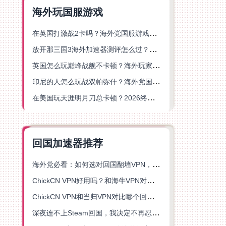
海外玩国服游戏
在英国打激战2卡吗？海外党国服游戏不卡顿的终极解决方案
放开那三国3海外加速器测评怎么过？海外党亲测有效的国服游戏加速指南
英国怎么玩巅峰战舰不卡顿？海外玩家国服游戏加速器终极指南
印尼的人怎么玩战双帕弥什？海外党国服游戏加速避坑指南
在美国玩天涯明月刀总卡顿？2026终极指南：选对加速器让你丝滑连招
回国加速器推荐
海外党必看：如何选对回国翻墙VPN，无缝解锁国内资源？
ChickCN VPN好用吗？和海牛VPN对比哪个回国效果更好？
ChickCN VPN和当归VPN对比哪个回国效果更好？海外党亲测后选了它
深夜连不上Steam回国，我决定不再忍受这数字鸿沟