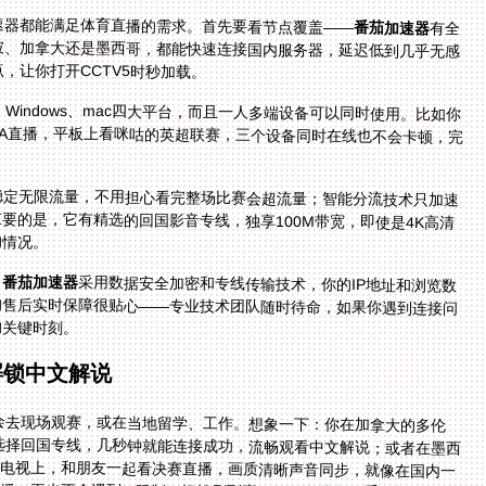
速器都能满足体育直播的需求。首先要看节点覆盖——
番茄加速器
有全
球节点分布，能智能推荐最优线路，无论你在新加坡、加拿大还是墨西哥，都能快速连接国内服务器，延迟低到几乎无感
，让你打开CCTV5时秒加载。
iOS、Windows、mac四大平台，而且一人多端设备可以同时使用。比如你
，电脑上看CCTV5的NBA直播，平板上看咪咕的英超联赛，三个设备同时在线也不会卡顿，完
稳定无限流量，不用担心看完整场比赛会超流量；智能分流技术只加速
和游戏平台，不影响你浏览海外网站。更重要的是，它有精选的回国影音专线，独享100M带宽，即使是4K高清
的情况。
，
番茄加速器
采用数据安全加密和专线传输技术，你的IP地址和浏览数
据都会被保护，不用担心泄露或被攻击。另外，它的售后实时保障很贴心——专业技术团队随时待命，如果你遇到连接问
的关键时刻。
解锁中文解说
能会去现场观赛，或在当地留学、工作。想象一下：你在加拿大的多伦
选择回国专线，几秒钟就能连接成功，流畅观看中文解说；或者在墨西
的坎昆旅游，晚上在民宿用平板连接番茄，投屏到电视上，和朋友一起看决赛直播，画质清晰声音同步，就像在国内一