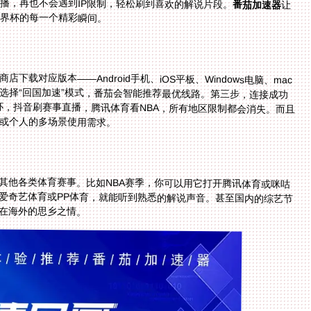
播，再也不会遇到IP限制，轻松刷到喜欢的解说片段。
番茄加速器
让
世界杯的每一个精彩瞬间。
载对应版本——Android手机、iOS平板、Windows电脑、mac
号登录后，选择“回国加速”模式，番茄会智能推荐最优线路。第三步，连接成功
APP看世界杯，抖音刷赛事直播，腾讯体育看NBA，所有地区限制都会消失。而且
或个人的多场景使用需求。
其他各类体育赛事。比如NBA赛季，你可以用它打开腾讯体育或咪咕
，打开爱奇艺体育或PP体育，就能听到熟悉的解说声音。甚至国内的综艺节
在海外的思乡之情。