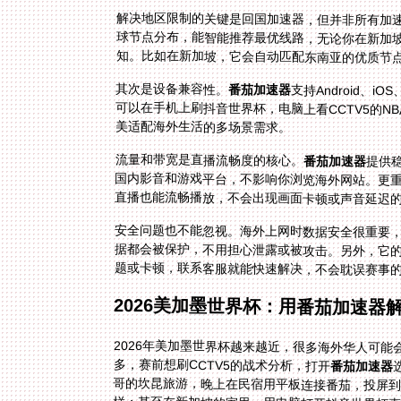
解决地区限制的关键是回国加速器，但并非所有加
知。比如在新加坡，它会自动匹配东南亚的优质节点
其次是设备兼容性。
番茄加速器
支持Android、
可以在手机上刷抖音世界杯
美适配海外生活的多场景需求。
流量和带宽是直播流畅度的核心。
番茄加速器
提供
国内影音
直播也能流畅播放，不会出现画面卡顿或声音延迟
安全问题也不能忽视。海外上网时数据安全很重要
题或卡顿，联系客服就能快速解决，不会耽误赛事
2026美加墨世界杯：用番茄加速器
2026年美加墨世界杯越来越近，很多海外华人可
多，赛前想刷CCTV5的战术分析，打开
番茄加速器
哥