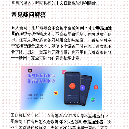
泰国的游客，咪咕视频的中文直播也能顺利播放。
常见疑问解答
有人会问，用加速器会不会被平台检测到？其实
番茄加速
器
的加密专线传输技术，不会被平台识别，你可以放心使
用。还有人担心多设备同时用会影响速度——番茄的独享
带宽和智能分流技术，即使多个设备同时在线，速度也不
会下降。另外，番茄的无限流量让你不用担心看直播用到
一半断网，完全可以放心看完整场比赛。
回到最初的问题——在香港看CCTV5世界杯直播当前IP
受限制？在海外怎么看欧洲杯？只要选对
番茄加速器
，这
些问题都能轻松解决。无论是2026美加墨世界杯，还是