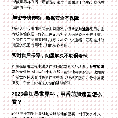
国内看一样。
加密专线传输，数据安全有保障
很多人担心用加速器会泄露隐私，但
番茄加速器
采用加密
专线传输数据，你的上网记录和个人信息都不会被泄露。
不管你是在泰国看咪咕视频世界杯中文直播，还是在其他
地区浏览国内网站，都能放心使用。
实时售后保障，问题解决不耽误看球
如果在使用过程中遇到连接问题或者其他故障，
番茄加速
器
的专业技术团队24小时在线，能快速帮你解决。比如你
在看世界杯决赛时突然连接中断，联系客服后几分钟就能
恢复，不会让你错过关键的进球瞬间。
2026美加墨世界杯，用番茄加速器怎么
看？
2026年美加墨世界杯是全球球迷的盛宴，对于海外华人
来说，能看中文解说的直播才更有味道。假设你在加拿大
工作，或者在美国留学，想和国内的朋友同步看决赛：打