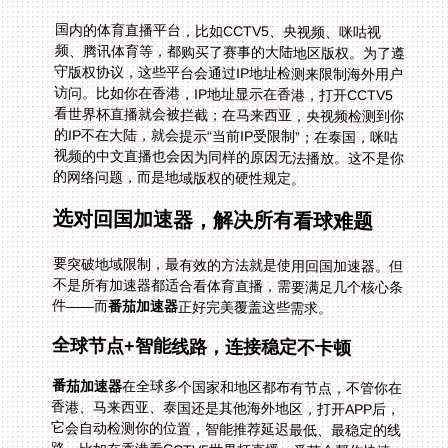
国内的体育直播平台，比如CCTV5、央视频、咪咕视
频、腾讯体育等，都购买了赛事的大陆地区版权。为了遵
守版权协议，这些平台会通过IP地址检测来限制海外用户
访问。比如你在香港，IP地址显示在香港，打开CCTV5
看世界杯直播就会被拦截；在马来西亚，央视频检测到你
的IP不在大陆，就会提示“当前IP受限制”；在泰国，咪咕
视频的中文直播也会因为同样的原因无法播放。这不是你
的网络问题，而是地域版权的硬性规定。
选对回国加速器，解决所有看球难题
要突破地域限制，最有效的方法就是使用回国加速器。但
不是所有加速器都适合看体育直播，需要满足几个核心条
件——而
番茄加速器
正好完美覆盖这些需求。
全球节点+智能线路，连接稳定不卡顿
番茄加速器
在全球多个国家和地区都布有节点，不管你在
香港、马来西亚、泰国还是其他海外地区，打开APP后，
它会自动检测你的位置，智能推荐延迟最低、最稳定的线
路。比如在香港看CCTV5世界杯直播，番茄会帮你快速
连接到大陆的优质节点，让你瞬间拥有大陆IP，不再受IP