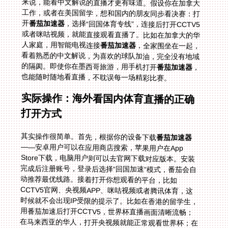
开
番茄加速器
，选择“回国体育专线”，连接后打开CCTV5
或者咪咕视频，就能直接观看直播了。比如在加拿大的华
人家庭，用智能电视连接
番茄加速器
，全家围坐在一起，
看着熟悉的中文解说，为喜欢的球队加油，完全没有地域
的隔阂。即使你在墨西哥旅游，用手机打开
番茄加速器
，
也能随时随地看直播，不耽误每一场精彩比赛。
实际操作：海外看国内体育直播的正确
打开方式
其实操作很简单。首先，根据你的设备下载
番茄加速器
——安卓用户可以在应用商店搜索，苹果用户在App
Store下载，电脑用户则可以去官网下载对应版本。安装
完成后注册账号，登录后选择“回国加速”模式，番茄会自
动推荐最优线路。接着打开你想观看的平台，比如
CCTV5官网、央视频APP、咪咕视频或者腾讯体育，这
时候就不会出现IP受限的提示了。比如在香港的留学生，
用番茄加速后打开CCTV5，世界杯直播画面清晰流畅；
在马来西亚的华人，打开央视频就能正常观看世界杯；在