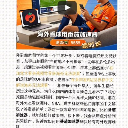
刚到纽约留学的第一个世界杯夜，我抱着电脑打开央视影
音，却弹出刺眼的“当前地区不可播放”；去年在多伦多出
差，想通过央视频看世界杯小组赛，屏幕上赫然显示“
在
加拿大看央视频世界杯海外无法观看
”；甚至连B站上喜欢
的足球解说UP主直播，也提示“
在美国看B站世界杯中文
解说海外无法观看
”——相信每个海外华人、留学生都经
历过这种无奈。为什么国内的体育直播总是看不了？核心
原因是地域版权限制，国内平台只允许大陆IP访问。那在
海外怎么看欧洲杯、NBA、世界杯这些热门赛事的中文解
说？答案很简单：选对一款靠谱的回国加速器，比如
番茄
加速器
，就能轻松打破限制。接下来，我会从痛点分析到
实际操作，告诉你如何用
番茄加速器
解决所有海外观赛难
题。