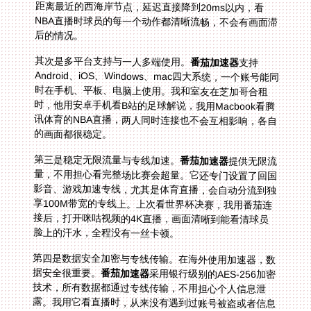
后的情况。
其次是多平台支持与一人多端使用。
番茄加速器
支持
Android、iOS、Windows、mac四大系统，一个账号能同
时在手机、平板、电脑上使用。我和室友在芝加哥合租
时，他用安卓手机看B站的足球解说，我用Macbook看腾
讯体育的NBA直播，两人同时连接也不会互相影响，各自
的画面都很稳定。
第三是稳定无限流量与专线加速。
番茄加速器
提供无限流
量，不用担心看完整场比赛会超量。它还专门设置了回国
影音、游戏加速专线，尤其是体育直播，会自动分流到独
享100M带宽的专线上。上次看世界杯决赛，我用番茄连
接后，打开咪咕视频的4K直播，画面清晰到能看清球员
脸上的汗水，全程没有一丝卡顿。
第四是数据安全加密与专线传输。在海外使用加速器，数
据安全很重要。
番茄加速器
采用银行级别的AES-256加密
技术，所有数据都通过专线传输，不用担心个人信息泄
露。我用它看直播时，从来没有遇到过账号被盗或者信息