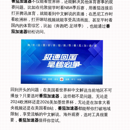
番茄加速器
不仅能看世界杯，还能解决其他体育赛事的观
赛问题。比如在伦敦留学时看NBA季后赛，用番茄连接后
打开腾讯体育，就能看到中文解说的直播；在悉尼工作时
看欧洲杯，打开咪咕视频就能享受高清画面。甚至平时看
国内的体育综艺，比如《奔跑吧·足球季》，也能通过
番
茄加速器
轻松访问。
回到开头的问题：在美国看世界杯中文解说当前地区不可
播放？只要选对
番茄加速器
，这些都不是问题。无论是
2024欧洲杯还是2026美加墨世界杯，无论是在加拿大看
央视频还是在美国看B站，
番茄加速器
都能帮你打破地域
限制，享受流畅的中文解说。海外观赛，选对工具很重
要，
番茄加速器
值得你尝试。