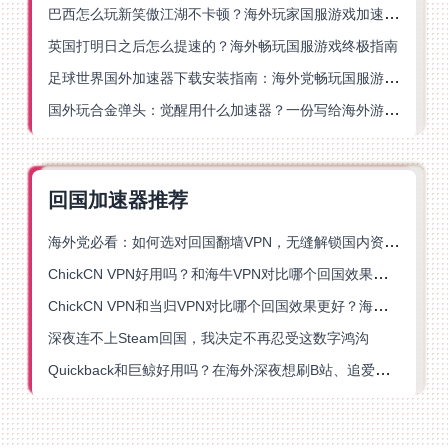
巴西怎么玩新笑傲江湖不卡顿？海外玩家国服游戏加速终极指南（附猫和老鼠一梦江湖实测）
英国打明日之后怎么提速的？海外畅玩国服游戏终极指南
足球世界国外加速器下载安装指南：海外党畅玩国服游戏的终极解决方案
国外玩合金弹头：觉醒用什么加速器？一份写给海外游子的畅玩指南
回国加速器推荐
海外党必看：如何选对回国翻墙VPN，无缝解锁国内资源？
ChickCN VPN好用吗？和海牛VPN对比哪个回国效果更好？
ChickCN VPN和当归VPN对比哪个回国效果更好？海外党亲测后选了它
深夜连不上Steam回国，我决定不再忍受这数字鸿沟
Quickback和巨鲸好用吗？在海外深夜想刷B站、追爱奇艺的你，或许正需要这份答案