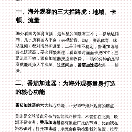
一、海外观赛的三大拦路虎：地域、卡
顿、流量
海外看国内体育直播，最常见的问题有三个：一是地域限
制，几乎所有国内平台（央视影音、B站、腾讯体育、咪
咕视频）都对海外IP设限；二是连接不稳定，普通加速器
要么延迟高，要么频繁断连，看直播时画面卡成PPT；三
是流量不够，很多加速器按流量收费，一场90分钟的足球
赛就能耗掉大半流量。这些问题，
番茄加速器
都能一一解
决。
二、番茄加速器：为海外观赛量身打造
的核心功能
番茄加速器
的六大核心功能，正好戳中海外观赛的痛点：
首先是全球节点分布与智能线路推荐。不管你在北美、欧
洲还是澳洲，
番茄加速器
都有覆盖广泛的节点。比如我在
洛杉矶时，打开加速器，系统会自动检测我的位置，推荐
距离最近的西海岸节点，延迟直接降到20ms以内，看
NBA直播时球员的每一个动作都清晰流畅，不会有画面滞