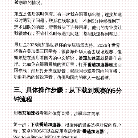
被窃取的情况。
第五是售后实时保障。有一次我在温哥华出差，连接加速
器时遇到了问题，联系在线客服后，不到5分钟就得到了
技术团队的响应，帮我解决了连接问题。他们的专业度让
我很放心，不管什么时候遇到问题，都能快速得到帮助。
最后是2026美加墨世界杯的专属场景支持。2026年世界
杯将在美加墨三国举办，很多海外华人会去现场观赛，但
如果想在酒店看国内的中文解说，
番茄加速器
就是最佳选
择。比如你在墨西哥城的酒店里，打开
番茄加速器
连接回
国专线，然后打开央视影音，就能同步观看国内的直播，
听到熟悉的解说声音，仿佛和国内的家人一起看球。
三、具体操作步骤：从下载到观赛的5分
钟流程
用
番茄加速器
看海外体育直播，步骤非常简单：
第一步，下载
番茄加速器
。根据你的设备选择对应的客户
端，安卓和iOS可以在应用商店搜索“
番茄加速器
”，
Windows和mac则可以去官网下载。