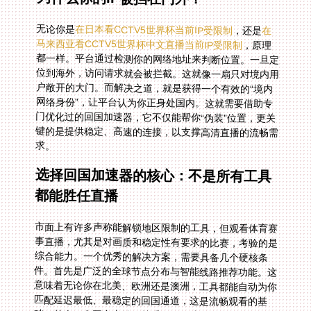
无论你是
在日本看CCTV5世界杯当前IP受限制
，还是
在
马来西亚看CCTV5世界杯中文直播当前IP受限制
，原理
都一样。平台通过检测你的网络地址来判断位置。一旦定
位到海外，访问请求就会被拦截。这就像一扇只对境内用
户敞开的大门。而解决之道，就是获得一个有效的“境内
网络身份”，让平台认为你正身处国内。这就需要借助专
门优化过的回国加速器，它不仅能帮你“伪装”位置，更关
键的是提供稳定、高速的连接，以支撑高清直播的流畅需
求。
选择回国加速器的核心：不是所有工具
都能胜任直播
市面上有许多声称能解锁地区限制的工具，但观看体育赛
事直播，尤其是对画质和稳定性有要求的比赛，考验的是
综合能力。一个优秀的解决方案，需要具备几个硬核条
件。首先是广泛的全球节点分布与智能线路推荐功能。这
意味着无论你在北美、欧洲还是澳洲，工具都能自动为你
匹配延迟最低、最稳定的回国通道，这是流畅观看的基
础。其次，多平台支持至关重要。你或许用手机在通勤路
上看上半场，回家后想换到电脑或平板继续，支持
Android、iOS、Windows、macOS，并能让你在多个设