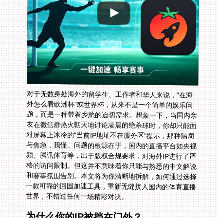
对于无数身处海外的留学生、工作者和华人来说，“在海
外怎么看欧洲杯”或世界杯，从来不是一个简单的娱乐问
题，而是一种带着乡愁的迫切需求。想象一下，当国内亲
友在微信群热火朝天地讨论凌晨的绝杀球时，你却只能面
对屏幕上冰冷的“当前IP地址不在服务区”提示，那种隔阂
与焦急，我懂。问题的根源在于，国内的直播平台如央视
频、腾讯体育等，出于版权合规要求，对海外IP进行了严
格的访问限制。但这并不意味着你只能与熟悉的中文解说
和赛事氛围告别。本文将为你清晰地拆解，如何通过选择
一款可靠的回国加速工具，重新无缝接入国内的体育直播
世界，不错过任何一场精彩对决。
为什么你的IP被挡在门外？