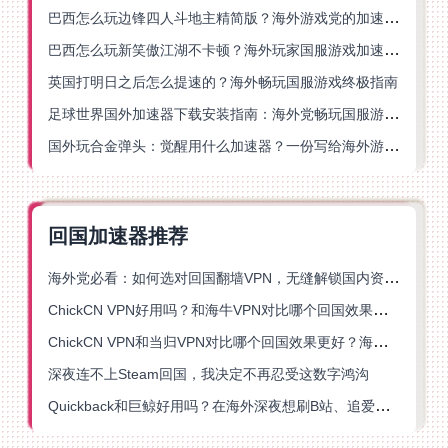
巴西怎么玩边锋四人斗地主精简版？海外游戏党的加速器终极选择
巴西怎么玩新笑傲江湖不卡顿？海外玩家国服游戏加速终极指南（附猫和老鼠一梦江湖实测）
英国打明日之后怎么提速的？海外畅玩国服游戏终极指南
足球世界国外加速器下载安装指南：海外党畅玩国服游戏的终极解决方案
国外玩合金弹头：觉醒用什么加速器？一份写给海外游子的畅玩指南
回国加速器推荐
海外党必看：如何选对回国翻墙VPN，无缝解锁国内资源？
ChickCN VPN好用吗？和海牛VPN对比哪个回国效果更好？
ChickCN VPN和当归VPN对比哪个回国效果更好？海外党亲测后选了它
深夜连不上Steam回国，我决定不再忍受这数字鸿沟
Quickback和巨鲸好用吗？在海外深夜想刷B站、追爱奇艺的你，或许正需要这份答案