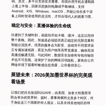
备上同时登录使用的灵活性，才符合现代人的观看习惯。
稳定与安全：直播体验的生命线
比赛到了关键时刻，画面却开始卡顿、缓冲，这足以毁掉
整个夜晚。因此，加速器必须提供真正稳定的无限流量和
智能分流技术。优质的服务会为影音、游戏等不同需求设
立专属加速线路，甚至为用户独享高带宽通道，确保高清
直播流畅通无阻。与此同时，数据安全加密和专线传输技
术也不可忽视。这保护了你的网络活动隐私，避免在公共
网络环境下观看时敏感信息泄露，让你看得安心。
展望未来：2026美加墨世界杯的完美观
看场景
让我们把目光放远到2026年，由美国、加拿大和墨西哥
联合举办的世界杯。届时，赛事将横跨北美多个时区，对
于身处这三个国家的华人观众，以及全球其他地区的球
迷，观看国内平台的中文解说直播需求将空前高涨。想象
一下，在温哥华的公寓里，在多伦多的深夜，你通过提前
部署好的加速服务，一键连接至国内的直播源。智能系统
为你优选了上海或广州的节点，独享的带宽让4K画质丝
滑呈现。专业的售后技术团队提供全天候保障，即便在用
户量激增的决赛夜，你的线路依然稳定。那一刻，你与国
内亿万观众共享着同一种心跳，中文解说的激昂呐喊瞬间