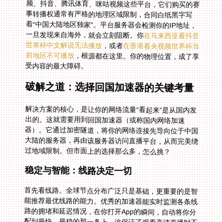
一旦发现来自海外，就会立刻阻断。你
在马来西亚看抖音
世界杯中文解说无法播放
，或者
在香港看央视频世界杯当
前地区不可播放
，根源都在这里。你的物理位置，成了享
受内容的最大障碍。
破解之道：选择回国加速器的关键考量
解决方案的核心，是让你的网络流量“看起来”是从国内发
出的。这就需要用到回国加速器（或称国内网络加速
器）。它通过加密隧道，将你的网络连接先导向位于中国
大陆的服务器，再由该服务器访问直播平台，从而完美绕
过地域限制。但市面上的选择那么多，怎么挑？
稳定与智能：线路决定一切
首先看线路。全球节点分布广泛只是基础，更重要的是智
能推荐最优线路的能力。优秀的加速器能实时监测各条线
路的拥堵和延迟情况，在你打开App的瞬间，自动将你分
配到最快、最稳的那一条上。这保证了观看高清直播时不
卡顿、不缓冲，尤其在比赛进球的关键时刻，任何延迟都