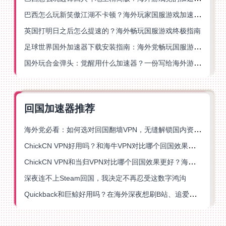
巴西怎么玩新笑傲江湖不卡顿？海外玩家国服游戏加速终极指南（附猫和老鼠一梦江湖实测）
英国打明日之后怎么提速的？海外畅玩国服游戏终极指南
足球世界国外加速器下载安装指南：海外党畅玩国服游戏的终极解决方案
国外玩合金弹头：觉醒用什么加速器？一份写给海外游子的畅玩指南
回国加速器推荐
海外党必看：如何选对回国翻墙VPN，无缝解锁国内资源？
ChickCN VPN好用吗？和海牛VPN对比哪个回国效果更好？
ChickCN VPN和当归VPN对比哪个回国效果更好？海外党亲测后选了它
深夜连不上Steam回国，我决定不再忍受这数字鸿沟
Quickback和巨鲸好用吗？在海外深夜想刷B站、追爱奇艺的你，或许正需要这份答案