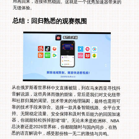
无缝体验。
总结：回归熟悉的观赛氛围
从在俄罗斯看世界杯中文直播被阻，到在马来西亚寻找抖
音解说源，这些具体而微的烦恼，背后是我们对文化纽带
和社群归属的渴望。技术带来的地理隔阂，最终也需用可
靠的技术手段来弥合。选择一款具备智能线路、全平台支
持、无限稳定流量、安全保障和及时售后能力的回国加速
器，你就能轻松拆掉那堵“墙”。无论未来是欧洲杯、NBA
总决赛还是2026世界杯，你都能随时与国内同步，在熟
悉的语言解说中，感受那份独一无二的激情与共鸣。