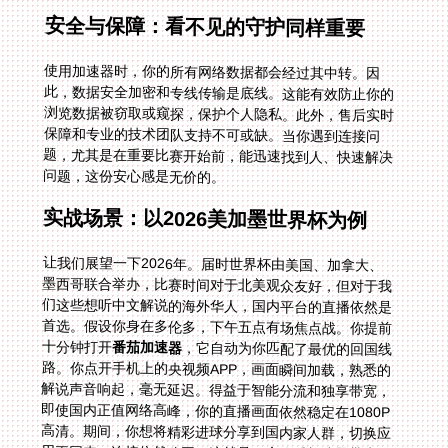
安全与保障：看不见的守护同样重要
使用加速器时，你的所有网络数据都会经过其中转。因
此，数据安全加密和专线传输是底线。这能有效防止你的
浏览数据被窃取或窥探，保护个人隐私。此外，售后实时
保障和专业的技术团队支持不可或缺。当你遇到连接问
题，尤其是在重要比赛开始前，能迅速找到人、快速解决
问题，这份安心感是无价的。
实战场景：以2026美加墨世界杯为例
让我们展望一下2026年。届时世界杯由美国、加拿大、
墨西哥联合举办，比赛时间对于北美观众友好，但对于我
们这些想听中文解说的海外华人，国内平台的直播依然是
首选。假设你身在多伦多，下午五点有场焦点战。你提前
十分钟打开
番茄加速器
，它自动为你匹配了最优的回国线
路。你点开手机上的央视频APP，画面瞬间加载，熟悉的
解说声音响起，毫无延迟。得益于智能分流和独享带宽，
即使国内正值网络高峰，你的直播画面依然稳定在1080P
高清。期间，你想将精彩进球分享到国内家人群，切换应
用再回来，连接依然稳固。这就是一个优秀加速器带来的