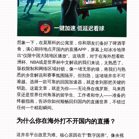
想象一下，在莫斯科的公寓里，你和朋友们备好了啤酒零
食，满心期待地点开国内的直播APP，屏幕上却冰冷地弹
出“仅限中国大陆地区播放”。这场景，对于在海外想看欧
洲杯、NBA或是世界杯中文解说的我们来说，太熟悉了。
版权限制和网络区域封锁，像一堵无形的墙，将我们与熟
悉的乡音解说和赛事氛围隔开。但别急，这堵墙并非不可
逾越。选择一款可靠的回国加速器，就是拿到那把关键的
钥匙。这篇文章，就是为你——无论身在俄罗斯、马来西
亚还是世界任何角落的留学生、工作者和华人——准备的
终极指南，告诉你如何顺畅回归国内的直播世界，不错过
任何一个精彩瞬间。
为什么你在海外打不开国内的直播？
这并非平台故意为难。核心原因在于“数字国界”。像央视
频、抖音、腾讯体育、咪咕视频这些平台，它们购买的赛
事转播权通常有严格的地理区域限制，合同白纸黑字写
着“中国大陆地区独家”。平台服务器会检测你的IP地址，