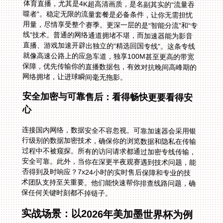
体育直播，尤其是4K超高清画质，是名副其实的“流量吞
噬者”。稳定无限的流量套餐是必备条件，让你无需担忧
用量，尽情享受整个赛季。更深一层的是“智能分流”和“专
线”技术。普通的网络通道拥堵不堪，而加速器能为影音
直播、游戏加速开辟出独立的“精选回国专线”。这条专线
就像高速公路上的应急车道，独享100M甚至更高的带宽
保障，优先传输你的直播数据包，有效对抗晚间高峰期的
网络拥堵，让进球瞬间毫无拖影。
安全加密与可靠售后：看得畅快更要看得安
心
连接国内网络，数据安全不容忽视。可靠加速器会采用银
行级别的数据加密技术，确保你的浏览数据和隐私在传输
过程中不被窥探。所有的访问请求都通过加密专线传输，
安全可靠。此外，当你在深更半夜观赛遇到技术问题，能
否得到及时响应？7x24小时的实时售后保障和专业的技
术团队支持至关重要。他们能快速帮你排查线路问题，确
保任何关键时刻都不掉链子。
实战场景：以2026年美加墨世界杯为例