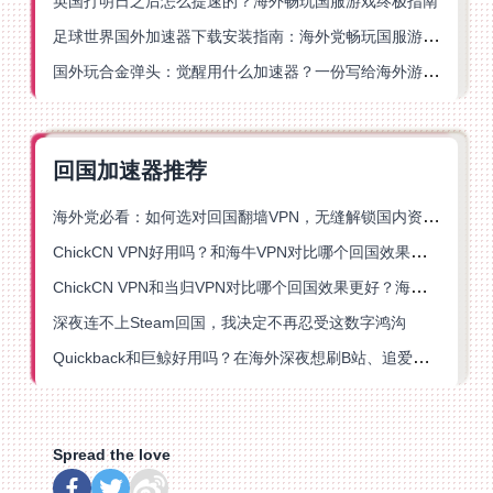
英国打明日之后怎么提速的？海外畅玩国服游戏终极指南
足球世界国外加速器下载安装指南：海外党畅玩国服游戏的终极解决方案
国外玩合金弹头：觉醒用什么加速器？一份写给海外游子的畅玩指南
回国加速器推荐
海外党必看：如何选对回国翻墙VPN，无缝解锁国内资源？
ChickCN VPN好用吗？和海牛VPN对比哪个回国效果更好？
ChickCN VPN和当归VPN对比哪个回国效果更好？海外党亲测后选了它
深夜连不上Steam回国，我决定不再忍受这数字鸿沟
Quickback和巨鲸好用吗？在海外深夜想刷B站、追爱奇艺的你，或许正需要这份答案
Spread the love