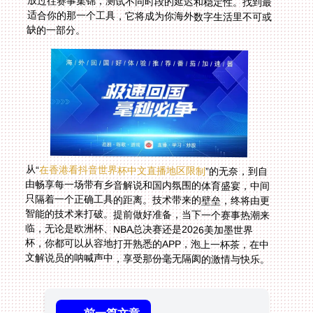
缺的一部分。
从“
在香港看抖音世界杯中文直播地区限制
”的无奈，到自
由畅享每一场带有乡音解说和国内氛围的体育盛宴，中间
只隔着一个正确工具的距离。技术带来的壁垒，终将由更
智能的技术来打破。提前做好准备，当下一个赛事热潮来
临，无论是欧洲杯、NBA总决赛还是2026美加墨世界
杯，你都可以从容地打开熟悉的APP，泡上一杯茶，在中
文解说员的呐喊声中，享受那份毫无隔阂的激情与快乐。