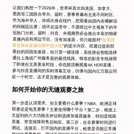
让我们构想一下2026年，世界杯首次由美国、加拿大、
墨西哥三国联合举办。届时，赛事将遍布北美不同时区。
作为海外华人，你或许身在纽约，想观看由国内名嘴解说
的阿根廷比赛；或许在温哥华，不愿错过中文视角下的夺
冠热门分析。届时，抖音、央视频势必会推出丰富的独家
直播内容和周边节目。没有加速器，你只能面对“
在美国
看世界杯直播仅限中国大陆
”的提示兴叹。而通过提前部
署好的回国加速器，你只需一键连接，系统便会智能选择
通往上海或广州服务器的最优线路。独享的影音专线保障
了即便在北美黄金时段，你也能流畅观看4K HDR直播，
参与抖音直播间的实时弹幕互动，仿佛与国内亿万观众同
处一个时空。这才是完整的观赛体验。
如何开始你的无缝观赛之旅
第一步是认清需求。你主要看什么赛事？NBA、欧洲足球
联赛还是电竞赛事？主要使用哪个平台？第二步，根据上
文提到的六大功能去评估和选择加速器服务，特别是线路
质量、带宽保障和售后响应。第三步，在非赛事时间进行
测试。连接后，打开国内的直播平台，检查是否能正常播
放过往赛事集锦，测试不同时段的延迟和稳定性。找到最
适合你的那一个工具，它将成为你海外数字生活里不可或