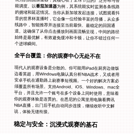
优秀的回国加速器，其核心在于全球节点的广泛分布与智
能调度。以
番茄加速器
为例，其系统能实时监测各条线路
的拥堵和延迟情况。当你从新加坡发起连接，试图观看抖
音的世界杯直播时，它会像一位经验丰富的导播，从众多
线路中，智能推荐并连接至当前最快、最稳定的回国通
道。这确保了从你点击播放到画面流畅呈现，中间的路径
始终是最优解，有效避免缓冲和卡顿，让你不错过任何一
个进球瞬间。
全平台覆盖：你的观赛中心无处不在
现代人的观赛设备是分散的。你可能用iPad在厨房边做饭
边看英超，用Windows电脑认真分析NBA战术，又或者用
安卓手机在通勤路上刷赛事短视频。一个好的解决方案必
须覆盖所有场景。支持Android、iOS、Windows、mac全
平台，并且允许一个账号在多个设备上同时使用，意味着
你的观赛体验是连贯的。在悉尼的公寓里用电脑看腾讯
NBA直播，出门后手机自动同步连接，继续收听中文解
说，体验无缝衔接。
稳定与安全：沉浸式观赛的基石