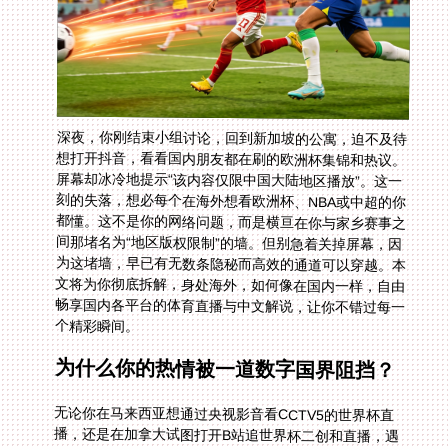
深夜，你刚结束小组讨论，回到新加坡的公寓，迫不及待
想打开抖音，看看国内朋友都在刷的欧洲杯集锦和热议。
屏幕却冰冷地提示“该内容仅限中国大陆地区播放”。这一
刻的失落，想必每个在海外想看欧洲杯、NBA或中超的你
都懂。这不是你的网络问题，而是横亘在你与家乡赛事之
间那堵名为“地区版权限制”的墙。但别急着关掉屏幕，因
为这堵墙，早已有无数条隐秘而高效的通道可以穿越。本
文将为你彻底拆解，身处海外，如何像在国内一样，自由
畅享国内各平台的体育直播与中文解说，让你不错过每一
个精彩瞬间。
为什么你的热情被一道数字国界阻挡？
无论你在马来西亚想通过央视影音看CCTV5的世界杯直
播，还是在加拿大试图打开B站追世界杯二创和直播，遇
到“仅限中国大陆”的提示已成家常便饭。根本原因在于流
媒体平台根据你的IP地址来判断地理位置。你的海外IP，
就像一本写着“境外”的护照，被直播平台的门卫一眼认出
并拒之门外。版权协议、内容审核规则构成了这堵看不见
的墙。但办法总比困难多，核心思路就是：让你的网络设
备，拥有一张“中国身份证”，也就是一个稳定的中国大陆