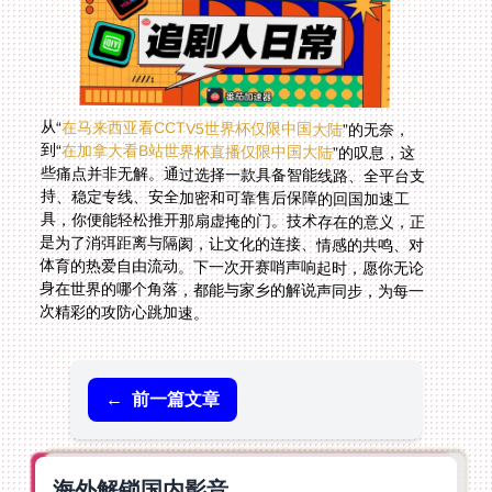
从“
在马来西亚看CCTV5世界杯仅限中国大陆
”的无奈，
到“
在加拿大看B站世界杯直播仅限中国大陆
”的叹息，这
些痛点并非无解。通过选择一款具备智能线路、全平台支
持、稳定专线、安全加密和可靠售后保障的回国加速工
具，你便能轻松推开那扇虚掩的门。技术存在的意义，正
是为了消弭距离与隔阂，让文化的连接、情感的共鸣、对
体育的热爱自由流动。下一次开赛哨声响起时，愿你无论
身在世界的哪个角落，都能与家乡的解说声同步，为每一
次精彩的攻防心跳加速。
←
前一篇文章
海外解锁国内影音