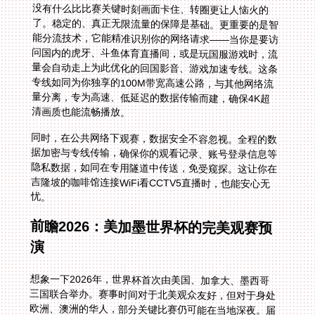
没有什么比比赛关键时刻画面卡住、转圈更让人恼火的
了。稳定的、真正无限流量的保障是基础。更重要的是智
能分流技术，它能精准识别你的网络请求——当你是要访
问国内的虎牙、斗鱼体育直播间，或是玩国服游戏时，流
量会自动走上为此优化的回国影音、游戏加速专线。这条
专线如同为你独享的100M带宽高速公路，与其他网络流
量分离，专为高速、低延迟的数据传输而建，确保4K超
清画质也能流畅播放。
同时，在公共网络下观赛，数据安全不容忽视。全程的数
据加密与专线传输，确保你的观看记录、账号登录信息等
隐私数据，如同在专用隧道中传送，免受窥探。这让你在
吉隆坡的咖啡馆连接WiFi看CCTV5直播时，也能安心无
忧。
前瞻2026：美加墨世界杯的完美观赛预
演
想象一下2026年，世界杯首次由美国、加拿大、墨西哥
三国联合举办。赛事时间对于北美观众友好，但对于身处
欧洲、澳洲的华人，部分关键比赛仍可能在当地深夜。届
时，你或许想通过国内的直播平台，观看更对你胃口的、
充满熟悉梗和文化共鸣的中文解说与赛后节目。无论是通
过抖音的碎片化精彩剪辑，B站深度的赛事分析，还是央
视的专业直播，提前部署好可靠的回国加速方案，就如同
提前购买了所有场次的数字通行证。当其他海外朋友还在
为无法观看而苦恼时，你已经稳稳地接入了国内的观赛狂