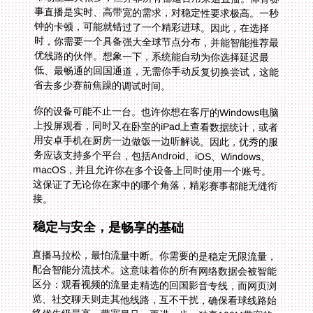
省去多少赛前焦躁的调试时间。
你的设备可能不止一台。也许你想在客厅的Windows电脑
上投屏观看，同时又在卧室的iPad上查看数据统计，或者
用安卓手机在厨房一边做饭一边听解说。因此，优秀的服
务应该支持多个平台，包括Android、iOS、Windows、
macOS，并且允许你在多个设备上同时使用一个账号。
这保证了无论你在家中的哪个角落，精彩赛事都能无缝衔
接。
稳定与安全，是畅享的基础
直播马拉松，最怕流量中断。你需要的是稳定无限流量，
配合智能分流技术。这意味着你的所有网络数据会被智能
区分：观看视频的流量走精选的回国影音专线，而网页浏
览、社交聊天则走其他线路，互不干扰，确保看球线路始
终优先级最高、带宽最足。更进一步，独享100M带宽的
承诺，能为你提供影院级的超高清画质，让每一个战术跑