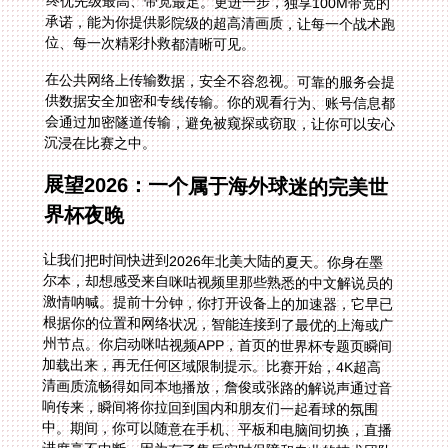
位、每一次精彩扑救都清晰可见。
在公共网络上传输数据，安全不容忽视。可靠的服务会提
供数据安全加密和专线传输。你的观看行为、账号信息都
会通过加密隧道传输，避免被窥探或窃取，让你可以安心
沉浸在比赛之中。
展望2026：一个属于海外球迷的完美世
界杯夜晚
让我们把时间快进到2026年北美大陆的夏天。你身在墨
尔本，却想感受来自咪咕视频里那些熟悉的中文解说员的
激情呐喊。提前十分钟，你打开设备上的加速器，它早已
根据你的位置和网络状况，智能连接到了最优的上海或广
州节点。你启动咪咕视频APP，首页的世界杯专题页瞬间
加载出来，再无任何区域限制提示。比赛开始，4K超高
清画质流畅得如同本地播放，詹俊或张路的解说声通过音
响传来，瞬间将你拉回到国内和朋友们一起看球的氛围
中。期间，你可以随意在手机、平板和电脑间切换，直播
进度毫不中断。因为有了售后实时保障和专业的技术团队
支持，即便遇到罕见的网络波动，也能迅速得到解决，绝