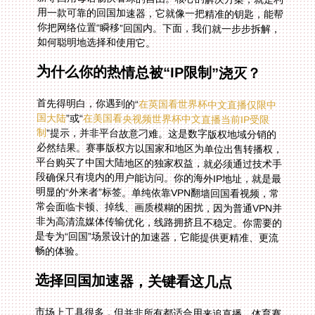
如何聪明地选择和使用它。
为什么你的热情总被“IP限制”浇灭？
首先得明白，你遇到的“
在英国看世界杯中文直播仅限中
国大陆
”或“
在美国看央视频世界杯中文直播当前IP受限
制
”提示，并非平台故意刁难。这是数字版权地域分销的
必然结果。赛事版权方以国家和地区为单位出售转播权，
平台购买了中国大陆地区的独家权益，就必须通过技术手
段确保只有境内的用户能访问。你的海外IP地址，就是最
明显的“外来者”标签。单纯依靠VPN翻墙回国看视频，常
常会面临卡顿、掉线、画质模糊的困扰，因为普通VPN并
非为高清流媒体传输优化，线路拥挤且不稳定。你需要的
是专为“回国”场景设计的加速器，它能提供更精准、更流
畅的体验。
选择回国加速器，关键看这几点
市场上工具很多，但并非所有都适合用来追直播。体育赛
事直播是实时、高带宽的需求，对稳定性要求极高。一秒
钟的卡顿，可能就错过了一个精彩进球。因此，在选择
时，你需要一个具备强大全球节点分布，并能智能推荐最
优线路的伙伴。想象一下，系统能自动为你选择延迟最
低、最畅通的回国通道，无需你手动反复切换尝试，这能