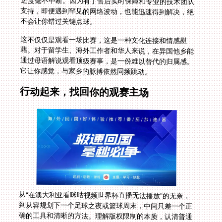
不会让你错过关键点球。
这不仅仅是观看一场比赛，这是一种文化连接和情感慰
藉。对于留学生、海外工作者和华人来说，在异国他乡能
通过母语解说观看顶级赛事，是一份难以替代的归属感。
它让你感觉，与家乡的脉搏依然同频跳动。
行动起来，找回你的观赛主场
从“在澳大利亚看咪咕视频世界杯直播无法播放”的无奈，
到从容规划下一个足球之夜或篮球周末，中间只差一个正
确的工具和清晰的方法。理解版权限制的本质，认清普通
工具的不足，然后选择那些真正为高清影音回流、拥有全
球节点、智能线路、多端支持、稳定带宽并注重安全与服
务的专业加速器。无论是即将到来的欧洲杯、NBA季后
赛，还是未来的2026美加墨世界杯，你都不必再做一个
无奈的旁观者。准备好你的设备，设定好提醒，届时，你
只需轻松点击，就能让中文解说的声浪，跨越山海，准时