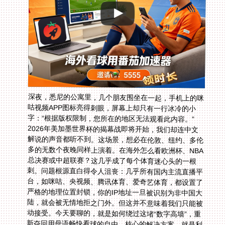
深夜，悉尼的公寓里，几个朋友围坐在一起，手机上的咪
咕视频APP图标亮得刺眼，屏幕上却只有一行冰冷的小
字：“根据版权限制，您所在的地区无法观看此内容。”
2026年美加墨世界杯的揭幕战即将开始，我们却连中文
解说的声音都听不到。这场景，想必在伦敦、纽约、多伦
多的无数个夜晚同样上演着。在海外怎么看欧洲杯、NBA
总决赛或中超联赛？这几乎成了每个体育迷心头的一根
刺。问题根源直白得令人沮丧：几乎所有国内主流直播平
台，如咪咕、央视频、腾讯体育、爱奇艺体育，都设置了
严格的地理位置封锁，你的IP地址一旦被识别为非中国大
陆，就会被无情地拒之门外。但这并不意味着我们只能被
动接受。今天要聊的，就是如何绕过这堵“数字高墙”，重
新夺回用母语畅快看球的自由。核心的解决方案，就是利
用一款可靠的回国加速器，它就像一把精准的钥匙，能帮
你把网络位置“瞬移”回国内。下面，我们就一步步拆解，