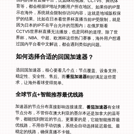
国内的体育直播平台，比如咪咕视频、CCTV5、腾讯体
育等，都会根据IP地址判断用户所在地区。如果你的IP显
示在海外，系统就会限制你访问内容，这就是地域版权保
护的结果。比如在日本看世界杯直播当前IP受限制，就是
因为日本的IP不在平台允许的范围内；在俄罗斯看
CCTV5世界杯直播无法播放，也是同样的道理。除了世
界杯，NBA、中超、欧洲杯这些热门赛事，海外用户想通
过国内平台看中文解说，都会遇到类似的问题。
如何选择合适的回国加速器？
选回国加速器，核心要看几个点：节点覆盖、设备支持、
稳定性、安全性、售后。而
番茄加速器
刚好满足这些需
求，让海外看球变得简单。
全球节点+智能推荐最优线路
加速器的节点分布直接影响连接速度。
番茄加速器
有全球
节点分布，不管你在澳大利亚的墨尔本还是加拿大的温哥
华，都能找到附近的节点。更重要的是，它能智能推荐最
优线路，不用你手动切换，系统会自动选择延迟最低、最
稳定的线路，确保直播不卡顿。