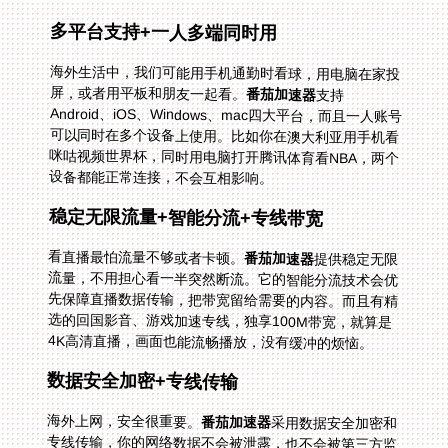
多平台支持+一人多端同时用
海外生活中，我们可能用手机通勤时看球，用电脑在家投
屏，或者用平板和朋友一起看。
番茄加速器
支持
Android、iOS、Windows、mac四大平台，而且一人账号
可以同时在多个设备上使用。比如你在澳大利亚用手机看
咪咕视频世界杯，同时用电脑打开腾讯体育看NBA，两个
设备都能正常连接，不会互相影响。
稳定无限流量+智能分流+专线带宽
看直播最怕流量不够或者卡顿。
番茄加速器
提供稳定无限
流量，不用担心看一半突然断流。它的智能分流技术会优
先保障直播数据传输，把带宽留给需要的内容。而且有精
选的回国影音、游戏加速专线，独享100M带宽，就算是
4K高清直播，画面也能流畅播放，没有缓冲的烦恼。
数据安全加密+专线传输
海外上网，安全很重要。
番茄加速器
采用数据安全加密和
专线传输，你的网络数据不会被泄露，也不会被第三方监
控。不管你是在公共WiFi还是自己的网络，都能放心使