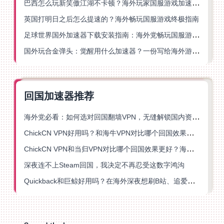
巴西怎么玩新笑傲江湖不卡顿？海外玩家国服游戏加速终极指南（附猫和老鼠一梦江湖实测）
英国打明日之后怎么提速的？海外畅玩国服游戏终极指南
足球世界国外加速器下载安装指南：海外党畅玩国服游戏的终极解决方案
国外玩合金弹头：觉醒用什么加速器？一份写给海外游子的畅玩指南
回国加速器推荐
海外党必看：如何选对回国翻墙VPN，无缝解锁国内资源？
ChickCN VPN好用吗？和海牛VPN对比哪个回国效果更好？
ChickCN VPN和当归VPN对比哪个回国效果更好？海外党亲测后选了它
深夜连不上Steam回国，我决定不再忍受这数字鸿沟
Quickback和巨鲸好用吗？在海外深夜想刷B站、追爱奇艺的你，或许正需要这份答案