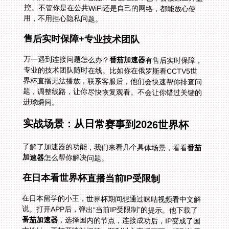
用，不用担心隐私问题。
售后实时保障+专业技术团队
万一遇到连接问题怎么办？
番茄加速器
有售后实时保障，
专业的技术团队随时在线。比如你在俄罗斯看CCTV5世
界杯直播无法播放，联系客服后，他们会快速帮你排查问
题，调整线路，让你尽快恢复观看。不会让你错过关键的
进球瞬间。
实战场景：从日常赛事到2026世界杯
了解了加速器的功能，我们来看几个具体场景，看看
番茄
加速器
怎么帮你解决问题。
在日本看世界杯直播当前IP受限制
在日本留学的小王，世界杯期间想通过咪咕视频看中文解
说。打开APP后，弹出“当前IP受限制”的提示。他下载了
番茄加速器
，选择国内的节点，连接成功后，IP变成了国
内地址。再打开咪咕视频，顺利进入直播页面，听到熟悉
的中文解说，画面也很流畅。他还把加速器分享给同宿舍