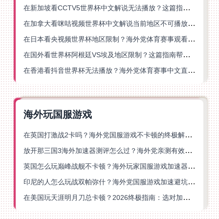
在新加坡看CCTV5世界杯中文解说无法播放？这篇指南帮你解锁海外体育直播自由
在加拿大看咪咕视频世界杯中文解说当前地区不可播放？这篇指南帮你一键解决
在日本看央视频世界杯地区限制？海外党体育赛事观看终极指南
在国外看世界杯阿根廷VS埃及地区限制？这篇指南帮你搞定中文直播+解说
在香港看抖音世界杯无法播放？海外党体育赛事中文直播终极指南
海外玩国服游戏
在英国打激战2卡吗？海外党国服游戏不卡顿的终极解决方案
放开那三国3海外加速器测评怎么过？海外党亲测有效的国服游戏加速指南
英国怎么玩巅峰战舰不卡顿？海外玩家国服游戏加速器终极指南
印尼的人怎么玩战双帕弥什？海外党国服游戏加速避坑指南
在美国玩天涯明月刀总卡顿？2026终极指南：选对加速器让你丝滑连招