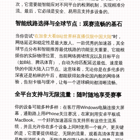
流。最后，它必须是安全、易用且支持多设备的。
智能线路选择与全球节点：观赛流畅的基石
当你尝试“
在加拿大看B站世界杯直播仅限中国大陆
”时，
网络延迟和稳定性是最大敌人。一款优秀的加速器，其全
球节点分布和智能推荐最优线路的功能至关重要。它能根
据你的实际物理位置、当前网络拥堵情况以及目标平台
（如B站、腾讯体育），自动为你匹配延迟最低、速度最
快的中国大陆入口节点。这意味着，无论你是在多伦多的
深夜还是柏林的午后，都能获得如身处国内般的网络体
验，告别卡顿与缓冲，让每一个进球瞬间都清晰流畅。
全平台支持与无限流量：随时随地享受赛事
你的设备可能多种多样：在客厅用Windows电脑连接大屏
幕，通勤路上用iPhone关注赛况，在家则用安卓平板或
MacBook。一个好的加速器应当支持所有这些主流系
统，并且允许你在多个设备上同时使用一个账户。更关键
的是，它需要提供稳定、无限的流量。观看高清体育直播
是数据消耗大户，无限流量保障让你无需担心用量，可以
尽情享受整场赛事、赛后分析乃至整个赛季的连续直播，