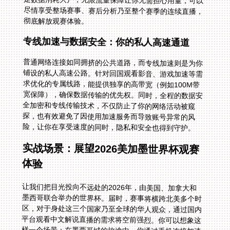
彻底解放观赛体验。
专线加速与数据安全：你的私人高速通道
普通网络连接如同拥挤的公共道路，而专线加速则是为你
铺设的私人高速公路。针对回国观看影音、游戏加速等需
求优化的专属线路，能提供独享的高带宽（例如100M带
宽保障），确保数据传输的优先权。同时，全程的数据安
全加密和专线传输技术，不仅防止了你的网络活动被窥
探，也有效避免了因使用加速服务而导致账号异常的风
险，让你在享受速度的同时，隐私和安全也得到守护。
实战场景：展望2026美加墨世界杯观赛
体验
让我们把目光投向不远处的2026年，由美国、加拿大和
墨西哥联合举办的世界杯。届时，赛事将横跨北美多个时
区，对于身处这三个国家乃至全球的华人观众，通过国内
平台观看中文解说直播的需求将空前强烈。你可以想象这
样一个场景：在墨西哥城的旅途中，你通过手机连接加速
器，智能线路瞬间为你匹配到上海的最优节点，稳定无限
流量保障下，你在央视频APP上流畅观看中国队（如果晋
级）的比赛，中文解说声声入耳，仿佛从未离开家乡。这