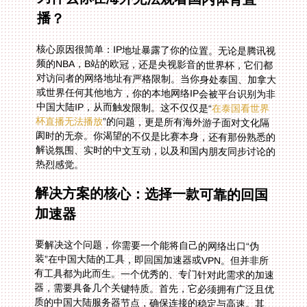
播？
核心原因很简单：IP地址暴露了你的位置。无论是腾讯视
频的NBA，B站的欧冠，还是央视影音的世界杯，它们都
对访问者的网络地址有严格限制。当你身处泰国、加拿大
或世界任何其他地方，你的本地网络IP会被平台识别为非
中国大陆IP，从而触发限制。这不仅仅是“
在泰国看世界
杯直播无法播放
”的问题，更是所有海外游子面对文化隔
阂时的无奈。你渴望的不仅是比赛本身，还有那份熟悉的
解说氛围、实时的中文互动，以及和国内朋友同步讨论的
热烈感觉。
解决方案的核心：选择一款可靠的回国
加速器
要解决这个问题，你需要一个能将自己的网络出口“伪
装”在中国大陆的工具，即回国加速器或VPN。但并非所
有工具都为此而生。一个优秀的、专门针对此需求的加速
器，需要具备几个关键特质。首先，它必须拥有广泛且优
质的中国大陆服务器节点，确保连接的稳定与高速。其
次，它需要能智能应对不同平台的检测机制，实现精准分