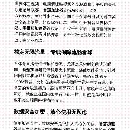
频追足球联赛。
番茄加速器
支持Android、iOS、
Windows、mac等多个平台，而且一个账号可以同时在多
台设备上使用。比如你在日本，手机打开抖音世界杯受
限，用
番茄加速器
连接后，不仅手机能看，电脑也能同步
打开咪咕视频看其他赛事，甚至平板还能放央视频的回
放，完全不耽误。
稳定无限流量，专线保障流畅看球
看体育直播最怕卡顿和断流，尤其是关键时刻的进球瞬
间。
番茄加速器
提供稳定无限流量，还能智能分流，针对
回国影音和游戏加速设置了精选专线，每条专线独享
100M带宽。比如在越南看央视频的世界杯中文解说，用
番茄的专线连接后，高清画面不会卡顿，解说声音也清晰
流畅，就像坐在国内家里看电视一样。即使是高峰时段，
也不会出现网络拥堵的情况。
数据安全加密，放心使用无顾虑
使用加速器时，数据安全是很多人关心的问题。
番茄加速
器
采用专线传输和数据安全加密技术，能有效保护你的网
络隐私，不用担心个人信息泄露。不管你是在韩国用咪咕
视频看世界杯，还是在日本刷抖音，都能放心使用，不会