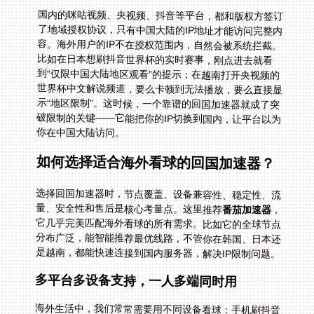
国内的咪咕视频、央视频、抖音等平台，都和版权方签订
了地域授权协议，只有中国大陆的IP地址才能访问完整内
容。海外用户的IP不在授权范围内，自然会被系统拦截。
比如在日本想刷抖音世界杯的实时赛事，刚点进去就看
到“仅限中国大陆地区观看”的提示；在越南打开央视频的
世界杯中文解说频道，要么卡顿到无法播放，要么直接显
示“地区限制”。这时候，一个靠谱的回国加速器就成了突
破限制的关键——它能把你的IP切换到国内，让平台以为
你在中国大陆访问。
如何选择适合海外看球的回国加速器？
选择回国加速器时，节点覆盖、设备兼容性、稳定性、流
量、安全性和售后是核心考量点。这里推荐
番茄加速器
，
它几乎完美匹配海外看球的所有需求。比如它的全球节点
分布广泛，能智能推荐最优线路，不管你在韩国、日本还
是越南，都能快速连接到国内服务器，解决IP限制问题。
多平台多设备支持，一人多端同时用
海外生活中，我们常常需要用不同设备看球：手机刷抖音
世界杯短视频，电脑看咪咕视频的NBA直播，平板用央视