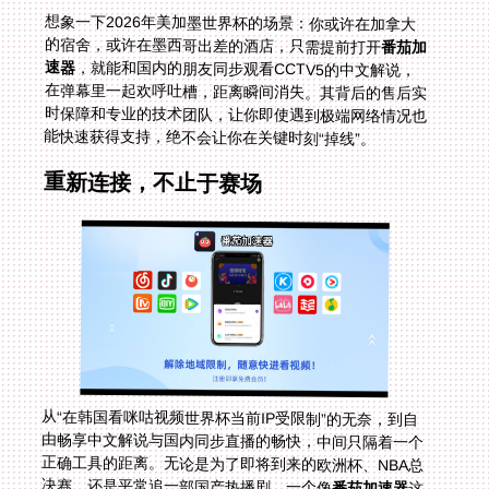
想象一下2026年美加墨世界杯的场景：你或许在加拿大
的宿舍，或许在墨西哥出差的酒店，只需提前打开
番茄加
速器
，就能和国内的朋友同步观看CCTV5的中文解说，
在弹幕里一起欢呼吐槽，距离瞬间消失。其背后的售后实
时保障和专业的技术团队，让你即使遇到极端网络情况也
能快速获得支持，绝不会让你在关键时刻“掉线”。
重新连接，不止于赛场
从“在韩国看咪咕视频世界杯当前IP受限制”的无奈，到自
由畅享中文解说与国内同步直播的畅快，中间只隔着一个
正确工具的距离。无论是为了即将到来的欧洲杯、NBA总
决赛，还是平常追一部国产热播剧，一个像
番茄加速器
这
样拥有全球智能线路、多端支持、专线带宽和安全保障的
工具，能为你省去无数折腾的时间与烦恼。它修复的不仅
是一个播放错误提示，更是你与家乡文化生活的那根重要
纽带。现在，是时候夺回你的观赛主导权，让那份熟悉的