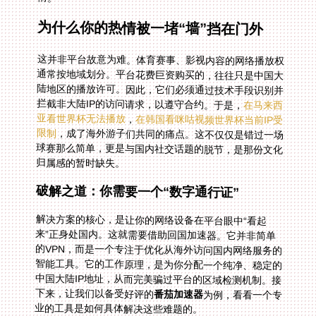
为什么你的热情被一堵“墙”挡在门外
这并非平台故意为难。体育赛事、影视内容的网络播放权
通常按地域划分。平台花费巨资购买的，往往只是中国大
陆地区的播放许可。因此，它们必须通过技术手段识别并
拦截非大陆IP的访问请求，以遵守合约。于是，
在马来西
亚看世界杯无法播放
，
在韩国看咪咕视频世界杯当前IP受
限制
，成了海外游子们共同的痛点。这不仅仅是错过一场
球赛那么简单，更是与国内社交话题的脱节，是那份文化
归属感的暂时缺失。
破解之道：你需要一个“数字通行证”
解决方案的核心，是让你的网络设备在平台眼中“看起
来”正身处国内。这就需要借助回国加速器。它并非简单
的VPN，而是一个专注于优化从海外访问国内网络服务的
智能工具。它的工作原理，是为你分配一个纯净、稳定的
中国大陆IP地址，从而完美骗过平台的区域检测机制。接
下来，让我们以备受好评的
番茄加速器
为例，看看一个专
业的工具是如何具体解决这些难题的。