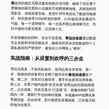
器
提供的稳定无限流量和智能分流功能，确保了你在整个
赛事期间都无需担心流量耗尽或网速被拖慢。其精选的回
国影音、游戏加速专线，更是针对性地优化了数据传输路
径。特别是独享100M带宽的保障，让4K超高清直播成为
可能，每一个进球细节、每一次战术跑位都清晰无比，告
别卡顿和马赛克画面，沉浸感十足。
在享受畅快的同时，安全不容忽视。
番茄加速器
通过数据
安全加密和专线传输技术，确保你的所有浏览数据和个人
隐私都得到严密保护，避免在公共网络上“裸奔”。
实战指南：从设置到欢呼的三步走
理论说再多，不如实际操作。使用起来非常简单。第一
步，根据你的设备前往官网下载对应的
番茄加速器
客户
端。第二步，安装后注册登录，通常你会获得试用体验。
第三步，在客户端内选择“影音加速”或类似的回国线路模
式，点击连接。当状态显示“已连接”后，就像你刚刚飞回
国内一样，重新打开你的咪咕视频、央视频APP或腾讯体
育网页版，你会发现，那片熟悉的直播画面，已经毫无阻
碍地为你展开。