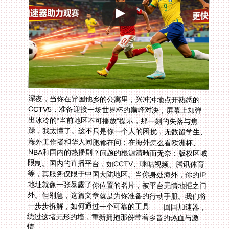
深夜，当你在异国他乡的公寓里，兴冲冲地点开熟悉的
CCTV5，准备迎接一场世界杯的巅峰对决，屏幕上却弹
出冰冷的“当前地区不可播放”提示，那一刻的失落与焦
躁，我太懂了。这不只是你一个人的困扰，无数留学生、
海外工作者和华人同胞都在问：在海外怎么看欧洲杯、
NBA和国内的热播剧？问题的根源清晰而无奈：版权区域
限制。国内的直播平台，如CCTV、咪咕视频、腾讯体育
等，其服务仅限于中国大陆地区。当你身处海外，你的IP
地址就像一张暴露了你位置的名片，被平台无情地拒之门
外。但别急，这篇文章就是为你准备的行动手册。我们将
一步步拆解，如何通过一个可靠的工具——回国加速器，
绕过这堵无形的墙，重新拥抱那份带着乡音的热血与激
情。