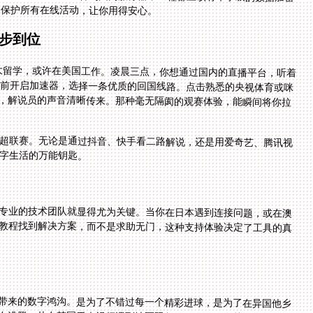
是保护所有在线活动，让你用得安心。
步到位
拿大留学，或许在美国工作。凌晨三点，你想通过国内的直播平台，听着
提前开启加速器，选择一条优质的回国线路。点击熟悉的央视体育或咪
出，解说员的声音清晰传来。那种毫无隔阂的观赛体验，能瞬间将你拉
中超联赛。无论是通过抖音、快手看二路解说，还是用爱奇艺、腾讯视
字生活的万能钥匙。
专业的技术团队就显得尤为关键。当你在日本遇到连接问题，或在澳
教程找到解决方案，而不是求助无门，这种支持体验决定了工具的真
带来的数字鸿沟。是为了不错过每一个精彩进球，是为了在异国他乡
血沸腾。从在韩国看央视频遇到地区限制的无奈，到在越南刷抖音直