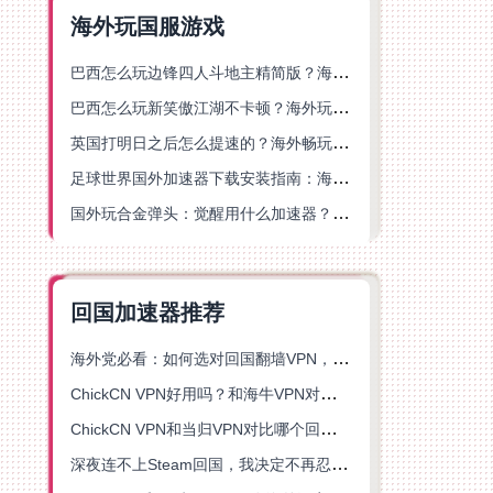
海外玩国服游戏
巴西怎么玩边锋四人斗地主精简版？海外游戏党的加速器终极选择
巴西怎么玩新笑傲江湖不卡顿？海外玩家国服游戏加速终极指南（附猫和老鼠一梦江湖实测）
英国打明日之后怎么提速的？海外畅玩国服游戏终极指南
足球世界国外加速器下载安装指南：海外党畅玩国服游戏的终极解决方案
国外玩合金弹头：觉醒用什么加速器？一份写给海外游子的畅玩指南
回国加速器推荐
海外党必看：如何选对回国翻墙VPN，无缝解锁国内资源？
ChickCN VPN好用吗？和海牛VPN对比哪个回国效果更好？
ChickCN VPN和当归VPN对比哪个回国效果更好？海外党亲测后选了它
深夜连不上Steam回国，我决定不再忍受这数字鸿沟