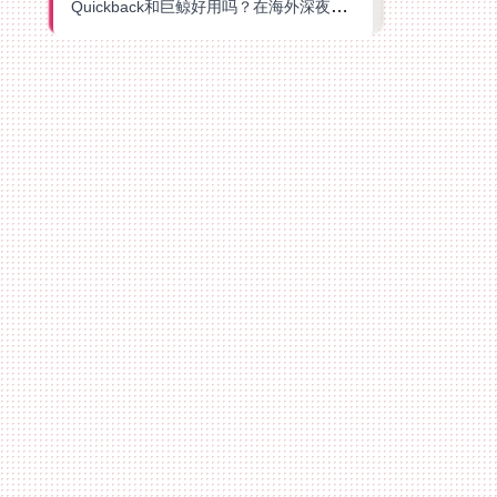
Quickback和巨鲸好用吗？在海外深夜想刷B站、追爱奇艺的你，或许正需要这份答案