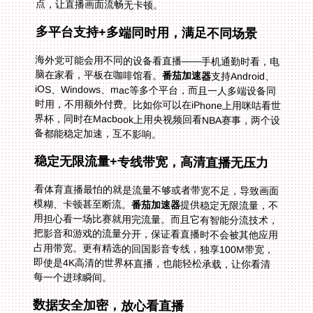
点，让直播画面流畅无卡顿。
多平台支持+多端同时用，满足不同场景
海外党可能会用不同的设备看直播——手机通勤时看，电
脑在家看，平板在咖啡馆看。
番茄加速器
支持Android、
iOS、Windows、mac等多个平台，而且一人多端设备同
时用，不用额外付费。比如你可以在iPhone上用咪咕看世
界杯，同时在Macbook上用央视频回看NBA赛事，两个设
备都能稳定加速，互不影响。
稳定无限流量+专线带宽，高清直播无压力
看体育直播最怕的就是流量不够或者带宽不足，导致画面
模糊、卡顿甚至断流。
番茄加速器
提供稳定无限流量，不
用担心看一场比赛就用完流量。而且它有智能分流技术，
把影音和游戏的流量分开，保证看直播时不会被其他应用
占用带宽。更有精选的回国影音专线，独享100M带宽，
即使是4K高清的世界杯直播，也能轻松承载，让你看清
每一个进球瞬间。
数据安全加密，放心看直播