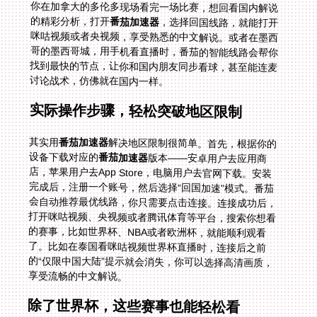
的精彩分析，打开
番茄加速器
，选择回国线路，就能打开
咪咕视频或者央视频，享受熟悉的中文解说。或者在墨西
哥的墨西哥城，用手机看直播时，番茄的智能线路会帮你
找到最快的节点，让你和国内朋友同步看球，甚至能连麦
讨论战术，仿佛就在国内一样。
实际操作步骤，轻松突破地区限制
其实用
番茄加速器
解决地区限制很简单。首先，根据你的
设备下载对应的
番茄加速器
版本——安卓用户去应用商
店，苹果用户去App Store，电脑用户去官网下载。安装
完成后，注册一个账号，然后选择“回国加速”模式。番茄
会自动推荐最优线路，你只需要点击连接。连接成功后，
打开咪咕视频、央视频或者腾讯体育等平台，搜索你想看
的赛事，比如世界杯、NBA或者欧洲杯，就能顺利观看
了。比如在泰国看咪咕视频世界杯直播时，连接后之前
的“仅限中国大陆”提示就会消失，你可以选择高清画质，
享受流畅的中文解说。
除了世界杯，这些赛事也能轻松看