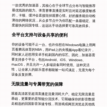
一款优秀的加速器，其核心在于全球节点分布与智能推荐
最优线路的能力。体育赛事直播是实时且对延迟极度敏感
的，卡顿、缓冲会直接毁掉观赛心情。好的服务能自动检
测你的网络状况，从众多节点中为你匹配一条最稳定、速
度最快的回国专线，这远比手动选择要可靠高效得多。
全平台支持与设备共享的便利
你的设备可能不止一台。也许你想在Windows电脑上用网
页看腾讯体育的NBA，用iPad上的央视频App看纪录片，
同时家人还想用安卓手机刷国内的综艺。因此，加速器需
要支持多个平台，包括Android、iOS、Windows、
macOS，并且允许一人多端设备同时使用。这种灵活
性，让全家人的娱乐需求都能被一站式满足，无需为每个
设备反复折腾。
无限流量与专属带宽的保障
观看高清甚至超清直播是流量消耗大户。稳定无限流量是
基础，更重要的是智能分流技术。它能确保你的影音数据
走精选的回国影音加速专线，而游戏或网页浏览走其他线
路，互不干扰。独享100M带宽的承诺，意味着在赛事高
峰时段，你也能独享高速通道，避免与他人挤占带宽导致