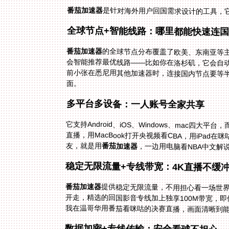
番茄加速器
是针对海外用户回国需求设计的工具，
全球节点+智能线路：哪里都能快速连
番茄加速器
的全球节点分布覆盖了欧美、东南亚等主
会智能推荐最优线路——比如你在洛杉矶，
前小张在悉尼用其他加速器时，连接国内节
面。
多平台多设备：一人账号全家共享
它支持Android、iOS、Windows、mac四
直播，用MacBook打开央视频看CBA，用iPa
友，就是用
番茄加速器
，一边用电脑看NBA中文解
稳定无限流量+专线带宽：4K直播不缓
番茄加速器
提供稳定无限流量，不用担心看一场世
开走，精选的回国影音专线加上独享100M
我在温哥华用番茄看咪咕的决赛直播，画面清晰到