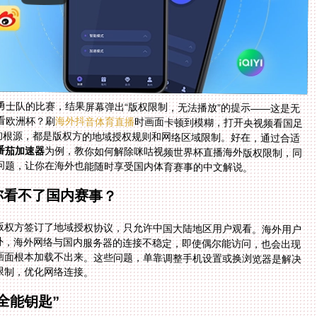
勇士队的比赛，结果屏幕弹出“版权限制，无法播放”的提示——这是无
看欧洲杯？刷
海外抖音体育直播
时画面卡顿到模糊，打开央视频看国足
世预赛也显示“您所在地区无访问权限”，这些问题的根源，都是版权方的地域授权规则和网络区域限制。好在，通过合适
番茄加速器
为例，教你如何解除咪咕视频世界杯直播海外版权限制，同
问题，让你在海外也能随时享受国内体育赛事的中文解说。
你看不了国内赛事？
版权方签订了地域授权协议，只允许中国大陆地区用户观看。海外用户
此外，海外网络与国内服务器的连接不稳定，即使偶尔能访问，也会出现
画面根本加载不出来。这些问题，单靠调整手机设置或换浏览器是解决
限制，优化网络连接。
全能钥匙”