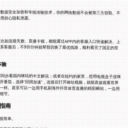
用数据安全加密和专线传输技术，你的网络数据不会被第三方窃取。不
不用担心隐私泄露。
，比如连接失败、直播卡顿，都能通过APP内的客服入口快速解决。上
联系客服后，不到5分钟就帮我切换了最优线路，顺利看完了国足的世
体验
，想同步看国内咪咕的中文解说；或者在纽约的家里，想用电视盒子连咪
开番茄，选择“回国加速”，连接后打开咪咕视频，就能直接观看世界
就像坐在国内的客厅里一样。甚至可以一边用手机刷海外抖音体育直播的精彩瞬间，一边用
细节。
程指南
很简单。