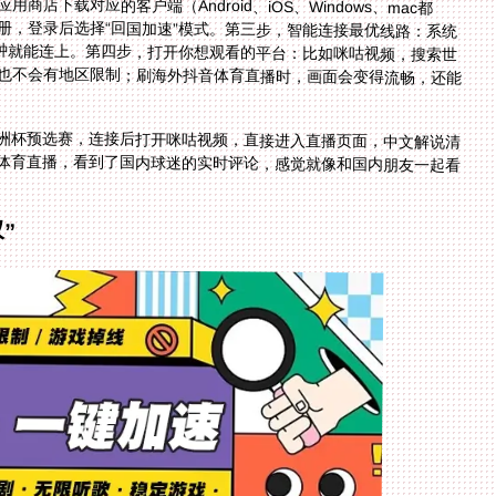
商店下载对应的客户端（Android、iOS、Windows、mac都
邮箱或手机号注册，登录后选择“回国加速”模式。第三步，智能连接最优线路：系统
连接”按钮，几秒钟就能连上。第四步，打开你想观看的平台：比如咪咕视频，搜索世
频，看国足比赛也不会有地区限制；刷海外抖音体育直播时，画面会变得流畅，还能
洲杯预选赛，连接后打开咪咕视频，直接进入直播页面，中文解说清
面没有任何卡顿。她还同时用手机刷海外抖音体育直播，看到了国内球迷的实时评论，感觉就像和国内朋友一起看
”