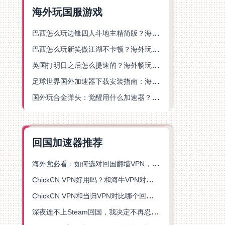
海外玩国服游戏
巴西怎么玩边锋四人斗地主精简版？海外游戏党的加速器终极选择
巴西怎么玩新笑傲江湖不卡顿？海外玩家国服游戏加速终极指南（附猫和老鼠一梦江湖实测）
英国打明日之后怎么提速的？海外畅玩国服游戏终极指南
足球世界国外加速器下载安装指南：海外党畅玩国服游戏的终极解决方案
国外玩合金弹头：觉醒用什么加速器？一份写给海外游子的畅玩指南
回国加速器推荐
海外党必看：如何选对回国翻墙VPN，无缝解锁国内资源？
ChickCN VPN好用吗？和海牛VPN对比哪个回国效果更好？
ChickCN VPN和当归VPN对比哪个回国效果更好？海外党亲测后选了它
深夜连不上Steam回国，我决定不再忍受这数字鸿沟