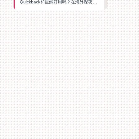
Quickback和巨鲸好用吗？在海外深夜想刷B站、追爱奇艺的你，或许正需要这份答案