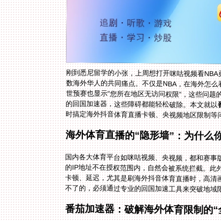
刚到悉尼留学的小张，上周想打开咪咕视频看NBA
数海外华人的共同痛点。不仅是NBA，在海外怎么
的回国加速器，这些障碍都能轻松破除。本文就以
时搞定海外抖音体育直播卡顿、央视频地区限制等
海外体育直播的“隐形墙”：为什么
国内各大体育平台如咪咕视频、央视频，都和赛事
的IP地址不在授权范围内，自然会被系统拦截。
卡顿、延迟，尤其是刷海外抖音体育直播时，高清
不了的，必须通过专业的回国加速工具来突破地域
番茄加速器：破解海外体育限制的“