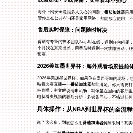
数据加密+专线传输：安全看球不担心
海外上网安全是很多人关心的问题，
番茄加速器
采
管你是在公共WiFi还是家用网络，都能放心使用，
售后实时保障：问题随时解决
番茄有专业的技术团队24小时在线，遇到任何问题
个月我在东京出差，用番茄时遇到一次线路波动，
预赛。
2026美加墨世界杯：海外观看场景提前
2026年美加墨世界杯，如果你在墨西哥城的现场
咕看决赛直播——
番茄加速器
都能满足。你只需要打
杯直播，中文解说清晰流畅，
电脑看央视频的赛后分析，多设备同步，不错过任何
具体操作：从NBA到世界杯的全流
说了这么多，到底怎么用
番茄加速器
解除限制？其实