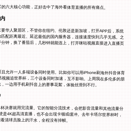
它的六大核心功能，正好击中了海外看体育直播的所有痛点。
国内
要华人聚居区，不管你在纽约、伦敦还是新加坡，打开APP后，系统
它会自动匹配距离最近、延迟最低的国内服务器，连接速度快到几乎无感。之
点要等半分钟，换了番茄后，几秒钟就能连上，打开咪咕视频直接进入直播页
大平台，而且允许一人多端设备同时使用。比如你可以用iPhone刷海外抖音体育
d在咪咕视频追世界杯，三个设备同时加速，互不影响。上周我在多伦多的朋
说，一边用手机刷抖音上的赛事花絮，体验丝滑到不行。
冲
界杯决赛就用完流量。它的智能分流技术，会把影音流量和其他流量分
带宽，即使是4K超高清直播，也不会出现卡顿或缓冲。去年卡塔尔世界杯时，
能看清球员脸上的汗水，全程没有掉帧。