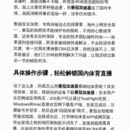
驭。我上次看世界杯预选赛，用
番茄加速器
连了国内专
线，画面清晰得像在现场一样，没有任何缓冲。
数据安全加密、专线传输这点也很重要，海外上网安全第
一，番茄的加密技术能保护你的隐私，不用担心数据泄
露。还有售后实时保障，专业的技术团队随时待命——如
果遇到连接问题，联系客服就能快速解决，不会耽误你看
比赛。有一次我在澳洲看CBA总决赛，突然连接不上，联
系客服后，他们三分钟就帮我解决了问题，让我没错过最
后一节的精彩对决。
具体操作步骤，轻松解锁国内体育直播
说了这么多，到底怎么用
番茄加速器
看咪咕体育呢？其实
很简单。首先，根据你的设备下载
番茄加速器
：安卓用户
去官网或应用商店，iOS用户可以通过TestFlight安装，
Windows和mac直接在官网下载客户端。安装完成后，注
册账号并登录，然后选择“回国加速”模式，番茄会智能推
荐最优线路。连接成功后，打开咪咕体育APP或网页版，
你会发现之前的地区限制提示消失了，直接就能观看直
播。比如你在海外用安卓手机看咪咕体育的CBA直播，或