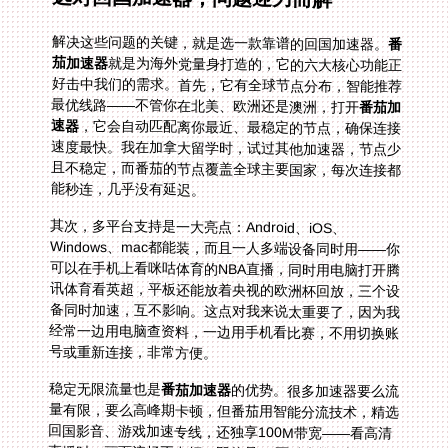
解决这些问题的关键，就是选一款靠谱的回国加速器。
番
茄加速器
就是为海外党量身打造的，它的六大核心功能正
好击中我们的需求。首先，它有全球节点分布，智能推荐
最优线路——不管你在北美、欧洲还是澳洲，打开
番茄加
速器
，它会自动匹配离你最近、最稳定的节点，确保连接
速度最快。我在加拿大留学时，试过其他加速器，节点少
且不稳定，而番茄的节点覆盖全球主要国家，每次连接都
能秒连，几乎没有延迟。
其次，多平台支持是一大亮点：Android、iOS、
Windows、mac都能装，而且一人多端设备同时用——你
可以在手机上看咪咕体育的NBA直播，同时用电脑打开腾
讯体育看英超，平板还能放着央视的欧洲杯回放，三个设
备同时加速，互不影响。这点对我来说太重要了，因为我
经常一边用电脑查资料，一边用手机看比赛，不用切换账
号或重新连接，非常方便。
稳定无限流量也是
番茄加速器
的优势。很多加速器要么流
量有限，要么高峰期卡顿，但番茄用智能分流技术，精选
回国影音、游戏加速专线，还独享100M带宽——看高清
直播时，画面流畅不卡顿，即使是4K画质也能轻松驾