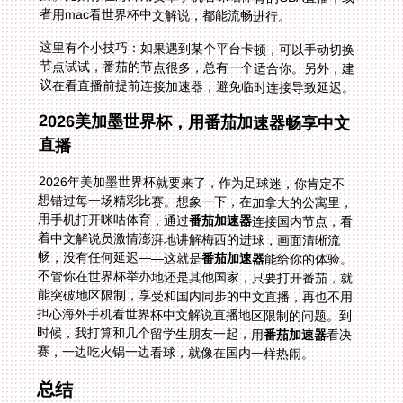
者用mac看世界杯中文解说，都能流畅进行。
这里有个小技巧：如果遇到某个平台卡顿，可以手动切换
节点试试，番茄的节点很多，总有一个适合你。另外，建
议在看直播前提前连接加速器，避免临时连接导致延迟。
2026美加墨世界杯，用番茄加速器畅享中文
直播
2026年美加墨世界杯就要来了，作为足球迷，你肯定不
想错过每一场精彩比赛。想象一下，在加拿大的公寓里，
用手机打开咪咕体育，通过
番茄加速器
连接国内节点，看
着中文解说员激情澎湃地讲解梅西的进球，画面清晰流
畅，没有任何延迟——这就是
番茄加速器
能给你的体验。
不管你在世界杯举办地还是其他国家，只要打开番茄，就
能突破地区限制，享受和国内同步的中文直播，再也不用
担心海外手机看世界杯中文解说直播地区限制的问题。到
时候，我打算和几个留学生朋友一起，用
番茄加速器
看决
赛，一边吃火锅一边看球，就像在国内一样热闹。
总结