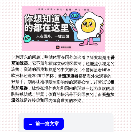
回到开头的问题，咪咕体育在国外怎么看？答案就是用
番
茄加速器
。它不仅能帮你突破地区限制，还能提供稳定的
连接、高清的画质和熟悉的中文解说。不管你是看NBA、
欧洲杯还是2026世界杯，
番茄加速器
都是海外党观赛的
好帮手。别再让地域限制影响你的观赛心情，赶紧试试
番
茄加速器
，让你在海外也能和国内的球迷一起为喜欢的球
队呐喊助威。毕竟，体育的快乐是不分国界的，而
番茄加
速器
就是连接你和国内体育世界的桥梁。
←
前一篇文章