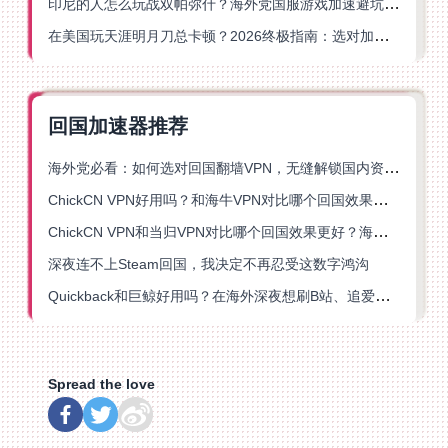
印尼的人怎么玩战双帕弥什？海外党国服游戏加速避坑指南
在美国玩天涯明月刀总卡顿？2026终极指南：选对加速器让你丝滑连招
回国加速器推荐
海外党必看：如何选对回国翻墙VPN，无缝解锁国内资源？
ChickCN VPN好用吗？和海牛VPN对比哪个回国效果更好？
ChickCN VPN和当归VPN对比哪个回国效果更好？海外党亲测后选了它
深夜连不上Steam回国，我决定不再忍受这数字鸿沟
Quickback和巨鲸好用吗？在海外深夜想刷B站、追爱奇艺的你，或许正需要这份答案
Spread the love