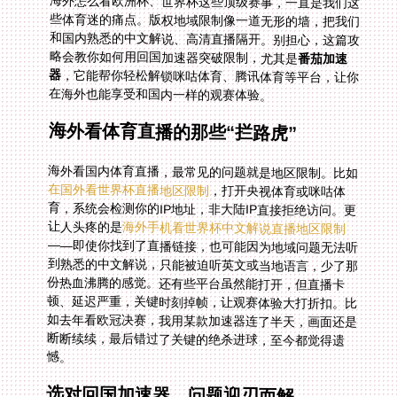
略会教你如何用回国加速器突破限制，尤其是
番茄加速
器
，它能帮你轻松解锁咪咕体育、腾讯体育等平台，让你
在海外也能享受和国内一样的观赛体验。
海外看体育直播的那些“拦路虎”
海外看国内体育直播，最常见的问题就是地区限制。比如
在国外看世界杯直播地区限制
，打开央视体育或咪咕体
育，系统会检测你的IP地址，非大陆IP直接拒绝访问。更
让人头疼的是
海外手机看世界杯中文解说直播地区限制
——即使你找到了直播链接，也可能因为地域问题无法听
到熟悉的中文解说，只能被迫听英文或当地语言，少了那
份热血沸腾的感觉。还有些平台虽然能打开，但直播卡
顿、延迟严重，关键时刻掉帧，让观赛体验大打折扣。比
如去年看欧冠决赛，我用某款加速器连了半天，画面还是
断断续续，最后错过了关键的绝杀进球，至今都觉得遗
憾。
选对回国加速器，问题迎刃而解