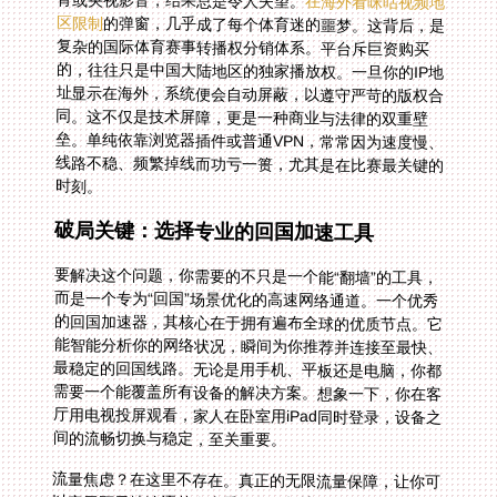
育或央视影音，结果总是令人失望。
在海外看咪咕视频地
区限制
的弹窗，几乎成了每个体育迷的噩梦。这背后，是
复杂的国际体育赛事转播权分销体系。平台斥巨资购买
的，往往只是中国大陆地区的独家播放权。一旦你的IP地
址显示在海外，系统便会自动屏蔽，以遵守严苛的版权合
同。这不仅是技术屏障，更是一种商业与法律的双重壁
垒。单纯依靠浏览器插件或普通VPN，常常因为速度慢、
线路不稳、频繁掉线而功亏一篑，尤其是在比赛最关键的
时刻。
破局关键：选择专业的回国加速工具
要解决这个问题，你需要的不只是一个能“翻墙”的工具，
而是一个专为“回国”场景优化的高速网络通道。一个优秀
的回国加速器，其核心在于拥有遍布全球的优质节点。它
能智能分析你的网络状况，瞬间为你推荐并连接至最快、
最稳定的回国线路。无论是用手机、平板还是电脑，你都
需要一个能覆盖所有设备的解决方案。想象一下，你在客
厅用电视投屏观看，家人在卧室用iPad同时登录，设备之
间的流畅切换与稳定，至关重要。
流量焦虑？在这里不存在。真正的无限流量保障，让你可
以毫无顾忌地追逐整个赛季的每一场比赛。更重要的是智
能分流技术，它能精准识别你的网络请求，将观看直播、
视频流的数据，通过精心优化的回国影音专线进行传输。
这与普通的网络通道截然不同，是专为高清视频流媒体打