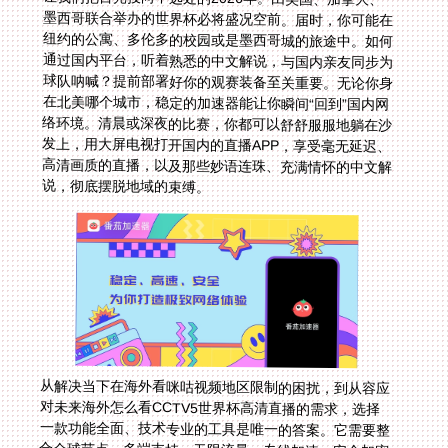
说，彻底摆脱地域的束缚。
从解决当下在海外看咪咕视频地区限制的困扰，到从容应
对未来海外怎么看CCTV5世界杯高清直播的需求，选择
一款功能全面、技术专业的工具是唯一的答案。它需要整
合全球节点、多端支持、无限流量、专线加速、安全加密
和实时售后这六大核心能力，缺一不可。这不仅仅是观看
一场比赛，更是连接一份情感，安放一段乡愁。当终场哨
响，无论胜负，你感受到的将是与同胞同频共振的喜悦与