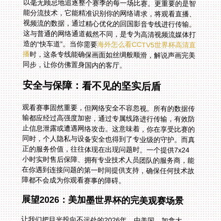
造的“快车道”。当你需要
海外怎么看CCTV5世界杯高清直
播
时，这条专线能确保画面如丝绸般顺滑，解说声画完美
同步，让你仿佛置身国内的客厅。
安全与保障：看不见的坚实后盾
观看赛事固然重要，但网络安全不容忽视。所有的数据传
输都应经过高强度加密，通过专属线路进行传输，有效防
止信息泄露或遭遇网络攻击。这意味着，你在享受比赛的
同时，个人隐私与设备安全也得到了专业级的守护。而真
正的服务价值，往往体现在出现问题时。一个提供7x24
小时实时售后保障、拥有专业技术人员团队的服务商，能
在你遇到连接问题的第一时间提供支持，确保任何技术故
障都不会成为你观看赛事的障碍。
展望2026：美加墨世界杯的完美观赛场景
让我们把目光投向不远处的2026年。由美国、加拿大、
墨西哥联合举办的世界杯必将盛况空前。届时，你可能在
纽约的公寓、多伦多的校园或是墨西哥城的旅途中。如何
通过国内平台，听着熟悉的中文解说，与国内亲友同步为
球队呐喊？提前部署好你的观赛装备至关重要。无论你身
在北美哪个城市，稳定的加速器能让你瞬间“回到”国内网
络环境。清晨或深夜的比赛，你都可以舒舒服服地躺在沙
发上，用大屏电视打开国内的直播APP，享受毫无延迟、
高清画质的直播，以及那些妙语连珠、充满情怀的中文解