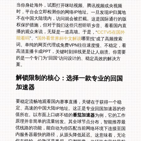
当你身处海外，试图打开咪咕视频、腾讯视频或央视频
时，平台会立即检测你的网络IP地址。一旦发现IP归属地
不在中国大陆境内，访问就会被拦截。这是国际通行的版
权保护措施，但对于我们这些只想听听乡音、看看国内直
播的观众来说，无疑是一道高墙。于是，“
CCTV5在国外
能看吗
”、“
国外看世界杯中文解说
哪里找”成了高频搜索
词。单纯的网页代理或免费VPN往往速度慢、不稳定，看
高清直播卡成PPT，关键时刻掉线更是让人崩溃。你需要
的是一个专门为“回国”访问设计的、稳定高效的解决方
案。
解锁限制的核心：选择一款专业的回国
加速器
要稳定流畅地观看国内赛事直播，关键在于获得一个稳
定、高速的中国大陆IP地址。这正是专业回国加速器的价
值所在。以市面上口碑不错的
番茄加速器
为例，它的工作
原理并非简单的流量转发。其全球节点分布，智能推荐最
优线路的功能，能自动为你匹配当前网络环境下连接至国
内服务器最快的路径，从源头降低延迟。这意味着，无论
你在纽约、伦敦还是悉尼，它都能像一位经验丰富的导航