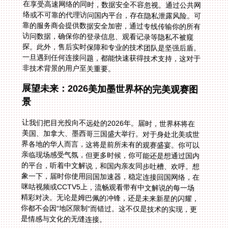
在享受高速网络的同时，数据安全不容忽视。通过公共网
络或不可靠的代理访问国内平台，存在隐私泄露风险。可
靠的服务商会提供数据安全加密，通过专线传输你的所有
访问数据，确保你的登录信息、观看记录等隐私不被窥
探。此外，售后实时保障和专业的技术团队是坚强后盾。
一旦遇到任何连接问题，都能快速获得技术支持，这对于
非技术背景的用户至关重要。
展望未来：2026美加墨世界杯的完美观赛图
景
让我们把目光投向不远处的2026年。届时，世界杯将在
美国、加拿大、墨西哥三国盛大举行。对于身处北美或世
界各地的华人而言，这将是前所未有的观赛盛宴。你可以
亲临现场感受气氛，但更多时候，你可能还是想通过国内
的平台，听着中文解说，和国内亲友同步吐槽、欢呼。想
象一下，届时你使用回国加速器，稳定连接回国网络，在
咪咕视频或CCTV5上，流畅观看带有中文解说的每一场
精彩对决。无论是姆巴佩的冲锋，还是未来新星的闪耀，
你都不会因“地区限制”而错过。这不仅是技术的实现，更
是情感与文化的无缝连接。