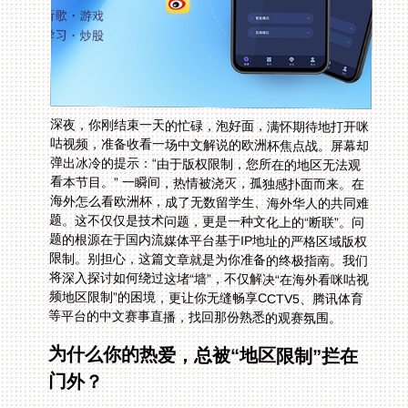
深夜，你刚结束一天的忙碌，泡好面，满怀期待地打开咪
咕视频，准备收看一场中文解说的欧洲杯焦点战。屏幕却
弹出冰冷的提示：“由于版权限制，您所在的地区无法观
看本节目。” 一瞬间，热情被浇灭，孤独感扑面而来。在
海外怎么看欧洲杯，成了无数留学生、海外华人的共同难
题。这不仅仅是技术问题，更是一种文化上的“断联”。问
题的根源在于国内流媒体平台基于IP地址的严格区域版权
限制。别担心，这篇文章就是为你准备的终极指南。我们
将深入探讨如何绕过这堵“墙”，不仅解决“在海外看咪咕视
频地区限制”的困境，更让你无缝畅享CCTV5、腾讯体育
等平台的中文赛事直播，找回那份熟悉的观赛氛围。
为什么你的热爱，总被“地区限制”拦在
门外？