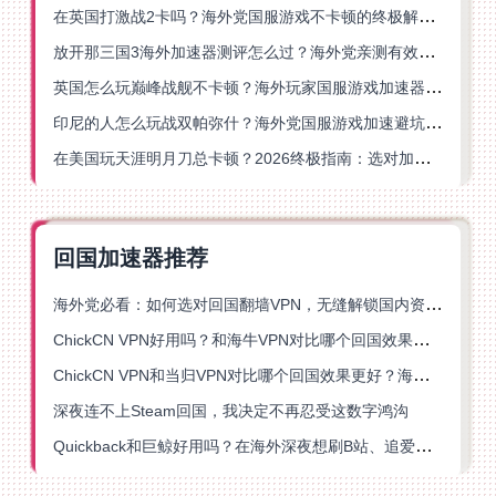
在英国打激战2卡吗？海外党国服游戏不卡顿的终极解决方案
放开那三国3海外加速器测评怎么过？海外党亲测有效的国服游戏加速指南
英国怎么玩巅峰战舰不卡顿？海外玩家国服游戏加速器终极指南
印尼的人怎么玩战双帕弥什？海外党国服游戏加速避坑指南
在美国玩天涯明月刀总卡顿？2026终极指南：选对加速器让你丝滑连招
回国加速器推荐
海外党必看：如何选对回国翻墙VPN，无缝解锁国内资源？
ChickCN VPN好用吗？和海牛VPN对比哪个回国效果更好？
ChickCN VPN和当归VPN对比哪个回国效果更好？海外党亲测后选了它
深夜连不上Steam回国，我决定不再忍受这数字鸿沟
Quickback和巨鲸好用吗？在海外深夜想刷B站、追爱奇艺的你，或许正需要这份答案