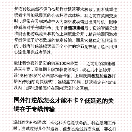
炉石传说虽然不像FPS那样对延迟要求极致，但断线重连
或者卡牌加载慢真的会破坏游戏体验。我之前在英国交换
时，经常在天梯对战中因为网络波动错过出牌时机，眼睁
睁看着对手完成斩杀。用了
番茄加速器
后，它的智能分流
功能会把游戏流量和其他上网流量分开，精选的回国游戏
专线保证了炉石数据的稳定传输。而且它是稳定无限流量
的，我有时候连续玩四五个小时的炉石竞技场，也不用担
心流量用完或者限速。
最让我惊喜的是它的独享100M带宽——之前用的加速器
共享带宽，高峰期卡牌加载要等3秒，现在几乎是秒开，
连“奥秘”触发的动画都不会卡顿。上周我用
番茄加速器
打
炉石传说的“对决模式”，连续赢了8局，延迟稳定在40ms
以内，那种流畅感和在国内玩没什么区别。
国外打逆战怎么才能不卡？低延迟的关
键在于专线传输
逆战作为FPS游戏，延迟和丢包是致命的。我在澳洲工作
时，尝试过好几个加速器，但要么延迟忽高忽低，要么打