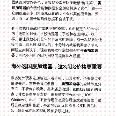
团队战时突然丢包，导致我经常被队友吐槽“枪法菜”。
番
茄加速器
的专线传输和数据安全加密解决了这个问题——
它的线路是专门为游戏优化的，不会和其他流量抢占资
源，而且加密传输确保数据不会被干扰。
有一次我打逆战的“团队竞技”模式，延迟稳定在50ms以
内，连狙的时候几乎没有延迟，手感和在国内玩一模一
样。更让我放心的是它的售后实时保障，有一次我遇到连
接问题，联系技术团队后，十分钟内就帮我调整了节点，
问题立刻解决了。现在我每次打逆战都会打开
番茄加速
器
，再也不用担心因为网络问题拖队友后腿。
海外选国服加速器，这3点比价格更重要
很多海外玩家选加速器只看价格，但其实有几个关键点更
值得关注。首先是节点覆盖——
番茄加速器
的全球节点分
布广，不管你在欧洲、美洲还是澳洲，都能找到最近的节
点；其次是多平台支持，像番茄支持Android、iOS、
Windows、mac，不管你用什么设备玩游戏都能覆盖；最
后是稳定性和售后，番茄的稳定无限流量和实时售后团
队，能让你在玩游戏时没有后顾之忧。