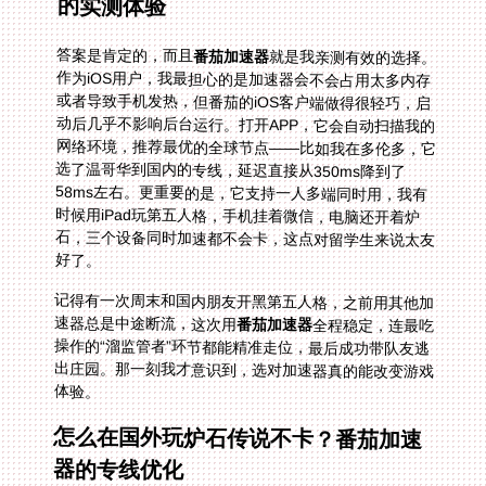
的实测体验
答案是肯定的，而且
番茄加速器
就是我亲测有效的选择。
作为iOS用户，我最担心的是加速器会不会占用太多内存
或者导致手机发热，但番茄的iOS客户端做得很轻巧，启
动后几乎不影响后台运行。打开APP，它会自动扫描我的
网络环境，推荐最优的全球节点——比如我在多伦多，它
选了温哥华到国内的专线，延迟直接从350ms降到了
58ms左右。更重要的是，它支持一人多端同时用，我有
时候用iPad玩第五人格，手机挂着微信，电脑还开着炉
石，三个设备同时加速都不会卡，这点对留学生来说太友
好了。
记得有一次周末和国内朋友开黑第五人格，之前用其他加
速器总是中途断流，这次用
番茄加速器
全程稳定，连最吃
操作的“溜监管者”环节都能精准走位，最后成功带队友逃
出庄园。那一刻我才意识到，选对加速器真的能改变游戏
体验。
怎么在国外玩炉石传说不卡？番茄加速
器的专线优化