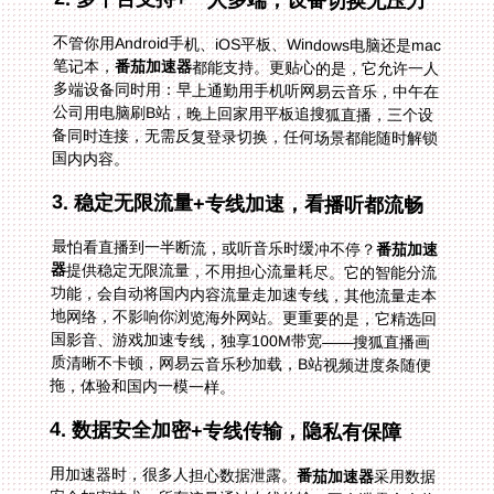
2. 多平台支持+一人多端，设备切换无压力
不管你用Android手机、iOS平板、Windows电脑还是mac
笔记本，
番茄加速器
都能支持。更贴心的是，它允许一人
多端设备同时用：早上通勤用手机听网易云音乐，中午在
公司用电脑刷B站，晚上回家用平板追搜狐直播，三个设
备同时连接，无需反复登录切换，任何场景都能随时解锁
国内内容。
3. 稳定无限流量+专线加速，看播听都流畅
最怕看直播到一半断流，或听音乐时缓冲不停？
番茄加速
器
提供稳定无限流量，不用担心流量耗尽。它的智能分流
功能，会自动将国内内容流量走加速专线，其他流量走本
地网络，不影响你浏览海外网站。更重要的是，它精选回
国影音、游戏加速专线，独享100M带宽——搜狐直播画
质清晰不卡顿，网易云音乐秒加载，B站视频进度条随便
拖，体验和国内一模一样。
4. 数据安全加密+专线传输，隐私有保障
用加速器时，很多人担心数据泄露。
番茄加速器
采用数据
安全加密技术，所有流量通过专线传输，不会泄露个人信
息。不管你在公共WiFi还是家庭网络，都能放心使用，无