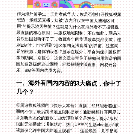
作为海外留学生、工作者或华人，你是否曾打开搜狐视频
想追一场综艺直播，却被“该内容仅在中国大陆地区可
用”的提示浇灭热情？这就是为什么在海外看不了搜狐视
频直播的核心原因——版权地域限制。不仅如此，网易云
音乐出国就听不了了，收藏多年的华语歌单突然变灰；连
刷B站时，也常遇到“地区限制无法观看”的弹窗。这些问
题的根源，是你的设备IP显示在境外，平台为保护版权而
限制访问。别担心，这篇文章会带你了解如何用靠谱的回
国加速器破解这些困境，轻松解锁搜狐直播、网易云音
乐、B站等国内优质内容。
一、海外看国内内容的3大痛点，你中了
几个？
每周追搜狐视频的《快乐大本营》直播，却只能看着缓冲
圈转不停，最后跳出地区限制提示；通勤时想打开网易云
音乐听周杰伦的新歌，却发现歌单全是灰色，提示“版权
限制无法播放”；刷B站时，热门UP主的生活vlog显示“该
视频仅允许中国大陆地区观看”——这些场景，几乎是每
个海外党的日常。这些问题不是网络差，而是平台基于IP
地址的地域管控，切断了你和国内文化生活的连接：追不
了最新剧集，听不了熟悉的音乐，连家乡的新闻直播都看