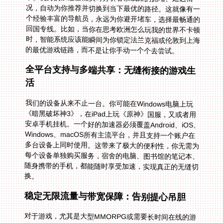
的最优游戏链路，而不是让你手动一个个去尝试。
全平台支持与多端共享：无缝衔接的游戏生
活
我们的设备从来不止一台。你可能在Windows电脑上玩
《暗黑破坏神3》，在iPad上玩《原神》国服，又或者用
安卓手机挂机。一个好的加速器必须覆盖Android、iOS、
Windows、macOS所有主流平台，并且支持一个账户在
多台设备上同时使用。这带来了极大的便利性，你无需为
每个设备单独购买服务，宿舍的电脑、图书馆的笔记本、
随身携带的手机，都能随时享受加速，实现真正的无缝切
换。
稳定无限流量与带宽保障：告别提心吊胆
对于游戏，尤其是大型MMORPG或需要长时间在线的游
戏，稳定和流量至关重要。想象一下正在副本关键时刻突
然断线，或者因为流量用尽而被限速的痛苦。真正的无忧
体验来自于“稳定无限流量”和“独享带宽”的承诺。这意味
着你可以尽情下载更新、长时间挂机、畅玩大型网游，而
无需担心额外费用或速度衰减。特别是“独享100M带
宽”这样的配置，能为你的游戏数据提供充足的专用通
道，有效避免高峰期公用带宽的拥堵，确保指令响应的极