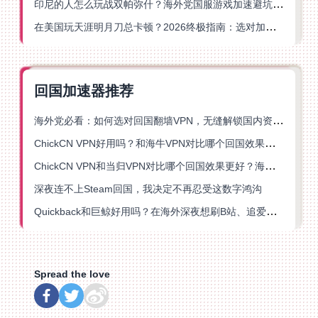
印尼的人怎么玩战双帕弥什？海外党国服游戏加速避坑指南
在美国玩天涯明月刀总卡顿？2026终极指南：选对加速器让你丝滑连招
回国加速器推荐
海外党必看：如何选对回国翻墙VPN，无缝解锁国内资源？
ChickCN VPN好用吗？和海牛VPN对比哪个回国效果更好？
ChickCN VPN和当归VPN对比哪个回国效果更好？海外党亲测后选了它
深夜连不上Steam回国，我决定不再忍受这数字鸿沟
Quickback和巨鲸好用吗？在海外深夜想刷B站、追爱奇艺的你，或许正需要这份答案
Spread the love