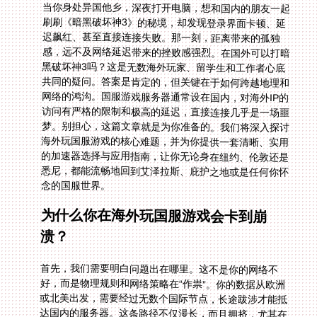
当你身处异国他乡，深夜打开电脑，想和国内的朋友一起
刷刷《暗黑破坏神3》的秘境，却发现登录界面卡顿、延
迟飙红、甚至直接连接失败。那一刻，距离带来的孤独
感，远不及网络延迟带来的挫败感强烈。在国外可以打暗
黑破坏神3吗？这是无数海外玩家、留学生和工作者心底
共同的疑问。答案是肯定的，但关键在于如何跨越地理和
网络的鸿沟。国服游戏服务器通常设在国内，对海外IP的
访问有严格的限制和极高的延迟，直接连接几乎是一场噩
梦。别担心，这篇文章就是为你准备的。我们将深入探讨
海外玩国服游戏的核心难题，并为你提供一套清晰、实用
的加速器选择与应用指南，让你无论身在纽约、伦敦还是
悉尼，都能流畅地回到艾泽拉斯、庇护之地或是任何你怀
念的国服世界。
为什么你在海外玩国服游戏会卡到崩
溃？
首先，我们需要明白问题出在哪里。这不是你的网络不
好，而是物理规则和网络策略在“作祟”。你的数据从欧洲
或北美出发，需要经过无数个国际节点，长途跋涉才能抵
达国内的服务器。这条路径不仅漫长，而且拥挤，尤其在
网络高峰时段，丢包和延迟是无法避免的。此外，许多国
服游戏为保护服务器和玩家体验，会主动限制或优化海外
IP的接入，导致直接连接变得异常困难甚至被阻断。这就
是为什么你会在登录环节就遇到麻烦，或者进入游戏后感
觉人物在“太空步”。理解了这个痛点，解决方案就清晰
了：我们需要一条更短、更稳定、更专属的“网络高速公