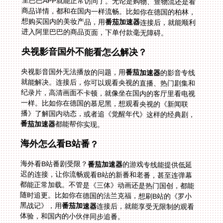
想购买国内的美妆产品，用
番茄加速器
连接后，就能顺利
进入阿里巴巴的商品页面，下单付款毫无障碍。
央视影音国外不能看怎么解决？
央视影音国外无法播放的问题，用
番茄加速器
的影音专线
就能解决。连接后，你可以观看央视的直播、热门剧集和
纪录片，高清画面不卡顿，就像坐在国内的客厅里看电视
一样。比如你在德国的慕尼黑，想观看央视的《新闻联
播》了解国内动态，或者追《觉醒年代》这样的经典剧，
番茄加速器
都能帮你实现。
海外怎么看B站番？
海外看B站番剧受限？
番茄加速器
的游戏专线能提供低延
迟的连接，让你流畅观看B站的新番和老番，甚至连弹幕
都能正常加载。不管是《三体》动画还是热门国创，都能
随时追更。比如你在德国的法兰克福，想刷B站的《罗小
黑战记》，用
番茄加速器
连接后，就能享受无限制的观看
体验，和国内的小伙伴同步追番。