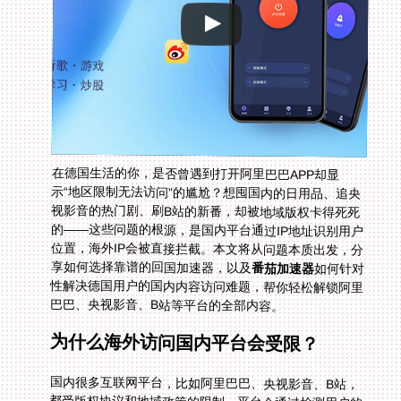
在德国生活的你，是否曾遇到打开阿里巴巴APP却显
示“地区限制无法访问”的尴尬？想囤国内的日用品、追央
视影音的热门剧、刷B站的新番，却被地域版权卡得死死
的——这些问题的根源，是国内平台通过IP地址识别用户
位置，海外IP会被直接拦截。本文将从问题本质出发，分
享如何选择靠谱的回国加速器，以及
番茄加速器
如何针对
性解决德国用户的国内内容访问难题，帮你轻松解锁阿里
巴巴、央视影音、B站等平台的全部内容。
为什么海外访问国内平台会受限？
国内很多互联网平台，比如阿里巴巴、央视影音、B站，
都受版权协议和地域政策的限制。平台会通过检测用户的
IP地址来判断是否在中国大陆境内，一旦发现IP属于海外
（比如德国），就会限制内容访问。这对于留学生、海外
工作者和华人来说，无疑是一大痛点——想念国内的内
容，却只能望“墙”兴叹。比如在德国的周末，你想打开B
站看最新的《时光代理人》第二季，却发现提示“该视频
仅在中国大陆地区可用”；或者想在阿里巴巴买家乡的特
产，却被挡在门外。这些场景，都是地域限制带来的困