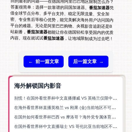
回到最初的问题——在德国用阿里巴巴地区限制怎么办？
答案很简单：选择一款靠谱的回国加速器。
番茄加速器
凭
借全球节点分布、多平台支持、稳定无限流量、安全加
密、专业售后等核心优势，能完美解决海外用户访问国内
平台的难题。无论是阿里巴巴购物、央视影音追剧还是B
站刷番，
番茄加速器
都能让你在德国轻松享受国内的优质
内容。现在就试试
番茄加速器
，让地域限制成为过去吧！
←
前一篇文章
后一篇文章
→
海外解锁国内影音
别慌！在国外看世界杯中文直播挪威 VS 英格兰仅限中国大陆？这篇指南帮你搞定
在海外看世界杯直播英格兰 vs 刚果 (金)当前地区不可播放？这篇指南帮你突破所有限制
在国外如何看世界杯巴西 vs 摩洛哥？海外党专属体育观赛指南来了
在国外看世界杯中文直播瑞士 VS 哥伦比亚当前地区不可播放？这篇指南帮你搞定