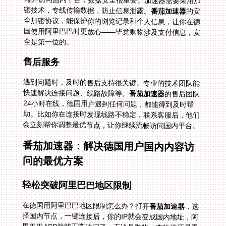
密技术，专线传输数据，防止信息泄露。
番茄加速器
的安
全加密协议，能保护你的浏览记录和个人信息，让你在德
国使用阿里巴巴时更放心——毕竟购物涉及支付信息，安
全是第一位的。
售后服务
遇到问题时，及时的售后支持很关键。专业的技术团队能
快速解决连接问题、线路故障等。
番茄加速器
的售后团队
24小时在线，德国用户遇到任何问题，都能得到及时帮
助。比如你在连接时发现线路不稳定，联系客服后，他们
会立刻帮你调整最优节点，让你继续流畅访问国内平台。
番茄加速器：解决德国用户国内内容访
问的最优方案
轻松突破阿里巴巴地区限制
在德国用阿里巴巴地区限制怎么办？打开
番茄加速器
，选
择国内节点，一键连接后，你的IP就会变成国内地址，阿
里巴巴APP就能正常访问了。无论是购物、查物流还是看
商品详情，都和在国内一样流畅。比如你在德国的柏林，