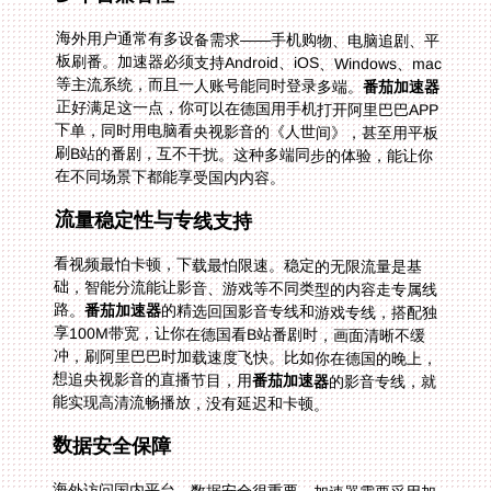
海外用户通常有多设备需求——手机购物、电脑追剧、平
板刷番。加速器必须支持Android、iOS、Windows、mac
等主流系统，而且一人账号能同时登录多端。
番茄加速器
正好满足这一点，你可以在德国用手机打开阿里巴巴APP
下单，同时用电脑看央视影音的《人世间》，甚至用平板
刷B站的番剧，互不干扰。这种多端同步的体验，能让你
在不同场景下都能享受国内内容。
流量稳定性与专线支持
看视频最怕卡顿，下载最怕限速。稳定的无限流量是基
础，智能分流能让影音、游戏等不同类型的内容走专属线
路。
番茄加速器
的精选回国影音专线和游戏专线，搭配独
享100M带宽，让你在德国看B站番剧时，画面清晰不缓
冲，刷阿里巴巴时加载速度飞快。比如你在德国的晚上，
想追央视影音的直播节目，用
番茄加速器
的影音专线，就
能实现高清流畅播放，没有延迟和卡顿。
数据安全保障
海外访问国内平台，数据安全很重要。加速器需要采用加