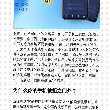
深夜，在异国他乡的公寓里，你打开手机上的西瓜视频，
想重温一集《舌尖上的中国》，屏幕却冷冰冰地弹出“暂
时不对您所在地区提供服务”。那一刻的失落，每个留学
生、海外工作者或华人都懂。手机西瓜视频地区限制怎么
办？这背后是复杂的版权协议和网络区域政策，将我们与
熟悉的文化内容无情隔开。但别急，这篇文章就是为你准
备的生存指南。我们将深入探讨如何绕过这些限制，不仅
解决西瓜视频的问题，还会一并处理优酷、爱奇艺等平台
的访问难题，让你无论身在何处，都能顺畅追剧、看综
艺、听新歌，找回那份“家”的味道。
为什么你的手机被拒之门外？
当你看到“优酷在国外无法播放怎么办”的搜索提示时，问
题根源其实很一致。这些国内视频平台，会根据你设备的
IP地址来判断地理位置。一旦检测到是海外IP，为了遵守
地区版权法律，就会限制访问。这就像一堵无形的墙，无
关你的账号或会员身份。单纯更换国家地区设置是没用
的，关键在于让你的网络连接“看起来”像是从国内发出
的。这就需要借助专业的网络工具——回国加速器，来为