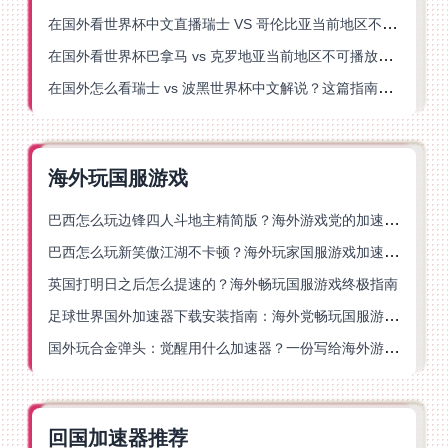
在国外看世界杯中文直播瑞士 VS 哥伦比亚当前地区不可播放？这篇指南帮你搞定
在国外看世界杯巴拿马 vs 克罗地亚当前地区不可播放？这篇指南帮你轻松解决海外体育直播难题
在国外怎么看瑞士 vs 波黑世界杯中文解说？这篇指南帮你搞定所有地区限制问题
海外玩国服游戏
巴西怎么玩边锋四人斗地主精简版？海外游戏党的加速器终极选择
巴西怎么玩新笑傲江湖不卡顿？海外玩家国服游戏加速终极指南（附猫和老鼠一梦江湖实测）
英国打明日之后怎么提速的？海外畅玩国服游戏终极指南
足球世界国外加速器下载安装指南：海外党畅玩国服游戏的终极解决方案
国外玩合金弹头：觉醒用什么加速器？一份写给海外游子的畅玩指南
回国加速器推荐