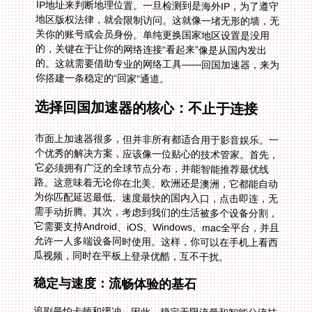
你搭建一条稳定的“回家”通道。
选择回国加速器的核心：不止于连接
市面上加速器很多，但并非所有都适合用于影音娱乐。一
个优秀的解决方案，应该像一位贴心的技术管家。首先，
它必须拥有广泛的全球节点分布，并能智能推荐最优线
路。这意味着无论你在北美、欧洲还是澳洲，它都能自动
为你匹配延迟最低、速度最快的国内入口，点击即连，无
需手动折腾。其次，考虑到我们的生活被多个设备分割，
它需要支持Android、iOS、Windows、mac全平台，并且
允许一人多端设备同时使用。这样，你可以在手机上看西
瓜视频，同时在平板上登录优酷，互不干扰。
稳定与速度：流畅体验的基石
追剧最怕卡顿和缓冲。因此，稳定无限流量和智能分流技
术至关重要。好的加速器能保障你的连接长期稳定，不会
在看剧高潮时突然断线。智能分流则能精准识别你的流
量，将访问国内视频、游戏的需求通过精选的回国专线传
输，而其他本地浏览则走普通通道，互不挤占。特别是对
于高清甚至4K流媒体，独享100M带宽的专线能确保画面