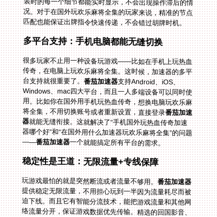
匹配也能保证出牌指令快速传递，不会错过胡牌时机。
多平台支持：手机电脑都能无缝切换
很多玩家不止用一种设备玩游戏——比如在手机上玩热血
传奇，在电脑上玩欢乐麻将全集。这时候，加速器的多平
台支持就很重要了。
番茄加速器
支持Android、iOS、
Windows、mac四大平台，而且一人多端设备可以同时使
用。比如你在国外用手机玩热血传奇，想换电脑玩欢乐麻
将全集，不用切换账号或者重新设置，直接登录
番茄加速
器
就能无缝衔接。这就解决了“手机国外玩热血传奇加速
器哪个好”和“在国外用什么加速器玩欢乐麻将全集”的问题
——
番茄加速器
一个就能搞定所有平台的需求。
稳定性是王道：无限流量+专线保障
玩游戏最怕的就是突然断流或者流量不够用。
番茄加速器
提供稳定无限流量，不用担心玩到一半因为流量耗尽而被
迫下线。而且它有智能分流技术，能把游戏流量和其他网
络流量分开，保证游戏数据优先传输。精选的回国影音、
游戏加速专线，加上独享100M带宽，让你在玩闪耀暖暖
时加载速度飞快，玩欢乐麻将全集时出牌没有延迟，玩热