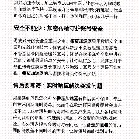
血传奇团战的时候不会卡顿，体验和国服玩家几乎一样。
安全不能少：加密传输守护账号安全
游戏账号的安全是重中之重。
番茄加速器
采用数据安全加
密和专线传输技术，你的游戏数据不会被泄露或者篡改。
不管是登录闪耀暖暖的账号，还是在欢乐麻将全集中进行
充值，都能保证信息的安全，让你玩得放心。尤其是对于
热血传奇这类需要长期投入的游戏，账号安全更是不能忽
视，
番茄加速器
的加密技术能为你保驾护航。
售后要靠谱：实时响应解决突发问题
如果遇到问题怎么办？
番茄加速器
有售后实时保障，专业
的技术团队随时待命。比如你在欧洲打闪耀暖暖时突然连
接不上，或者玩热血传奇时延迟突然变高，联系客服就能
得到及时的帮助，快速解决问题，不会影响你的游戏体
验。海外玩家经常会遇到时差问题，但
番茄加速器
的售后
团队能覆盖不同时区的需求，让你随时都能找到支持。