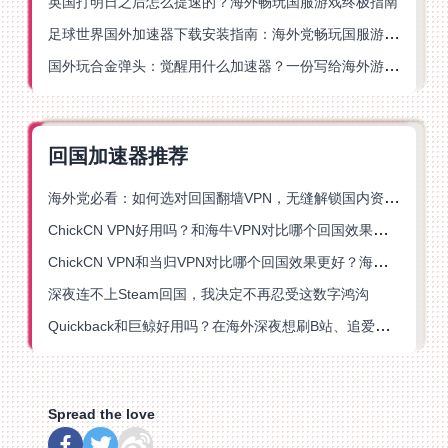
英国打明日之后怎么提速的？海外畅玩国服游戏终极指南
足球世界国外加速器下载安装指南：海外党畅玩国服游戏的终极解决方案
国外玩合金弹头：觉醒用什么加速器？一份写给海外游子的畅玩指南
回国加速器推荐
海外党必看：如何选对回国翻墙VPN，无缝解锁国内资源？
ChickCN VPN好用吗？和海牛VPN对比哪个回国效果更好？
ChickCN VPN和当归VPN对比哪个回国效果更好？海外党亲测后选了它
深夜连不上Steam回国，我决定不再忍受这数字鸿沟
Quickback和巨鲸好用吗？在海外深夜想刷B站、追爱奇艺的你，或许正需要这份答案
Spread the love