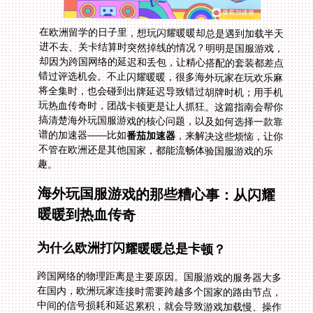
在欧洲留学的日子里，想玩闪耀暖暖却总是遇到加载半天
进不去、关卡结算时突然掉线的情况？明明是国服游戏，
却因为跨国网络的延迟和丢包，让精心搭配的套装都差点
错过评选机会。不止闪耀暖暖，很多海外玩家在玩欢乐麻
将全集时，也会碰到出牌延迟导致错过胡牌时机；用手机
玩热血传奇时，团战卡顿更是让人抓狂。这篇指南会帮你
搞清楚海外玩国服游戏的核心问题，以及如何选择一款靠
谱的加速器——比如
番茄加速器
，来解决这些烦恼，让你
不管在欧洲还是其他国家，都能流畅体验国服游戏的乐
趣。
海外玩国服游戏的那些糟心事：从闪耀
暖暖到热血传奇
为什么欧洲打闪耀暖暖总是卡顿？
跨国网络的物理距离是主要原因。国服游戏的服务器大多
在国内，欧洲玩家连接时需要跨越多个国家的路由节点，
中间的信号损耗和延迟累积，就会导致游戏加载慢、操作
滞后。比如闪耀暖暖的服装细节加载需要大量数据传输，
延迟高的时候，你点击换装按钮，可能要等好几秒才能看