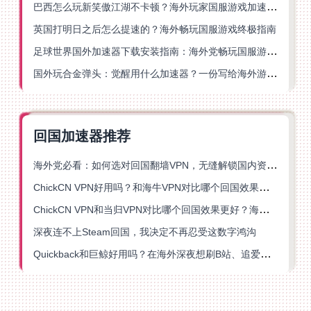
巴西怎么玩新笑傲江湖不卡顿？海外玩家国服游戏加速终极指南（附猫和老鼠一梦江湖实测）
英国打明日之后怎么提速的？海外畅玩国服游戏终极指南
足球世界国外加速器下载安装指南：海外党畅玩国服游戏的终极解决方案
国外玩合金弹头：觉醒用什么加速器？一份写给海外游子的畅玩指南
回国加速器推荐
海外党必看：如何选对回国翻墙VPN，无缝解锁国内资源？
ChickCN VPN好用吗？和海牛VPN对比哪个回国效果更好？
ChickCN VPN和当归VPN对比哪个回国效果更好？海外党亲测后选了它
深夜连不上Steam回国，我决定不再忍受这数字鸿沟
Quickback和巨鲸好用吗？在海外深夜想刷B站、追爱奇艺的你，或许正需要这份答案