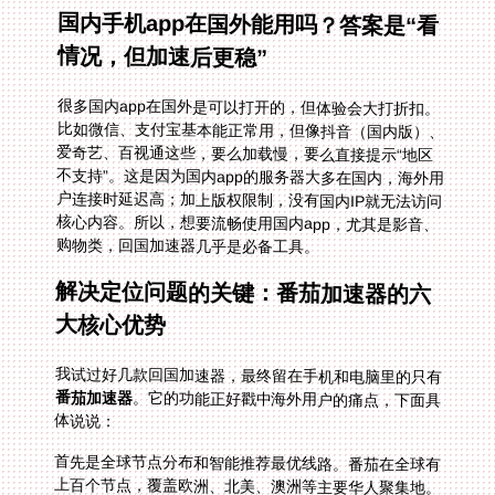
国内手机app在国外能用吗？答案是“看
情况，但加速后更稳”
很多国内app在国外是可以打开的，但体验会大打折扣。
比如微信、支付宝基本能正常用，但像抖音（国内版）、
爱奇艺、百视通这些，要么加载慢，要么直接提示“地区
不支持”。这是因为国内app的服务器大多在国内，海外用
户连接时延迟高；加上版权限制，没有国内IP就无法访问
核心内容。所以，想要流畅使用国内app，尤其是影音、
购物类，回国加速器几乎是必备工具。
解决定位问题的关键：番茄加速器的六
大核心优势
我试过好几款回国加速器，最终留在手机和电脑里的只有
番茄加速器
。它的功能正好戳中海外用户的痛点，下面具
体说说：
首先是全球节点分布和智能推荐最优线路。番茄在全球有
上百个节点，覆盖欧洲、北美、澳洲等主要华人聚集地。
打开app后，它会自动检测你的网络环境，推荐延迟最
低、最稳定的回国线路——比如我在比利时，它通常会推