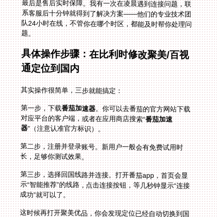
最后是售后实时保障。我有一次在凌晨遇到连接问题，联
系客服后十分钟就得到了解决方案——他们的专业技术团
队24小时在线，不管你在哪个时区，都能及时帮你处理问
题。
具体操作步骤：在比利时修改聚美/百视
通定位到国内
其实操作很简单，三步就能搞定：
第一步，下载
番茄加速器
。你可以去番茄的官方网站下载
对应平台的客户端，或者在应用商店搜索“
番茄加速
器
”（注意认准官方标识）。
第二步，注册并登录账号。新用户一般会有免费试用时
长，足够你测试效果。
第三步，选择回国线路并连接。打开番茄app，首页会显
示“智能推荐”的线路，点击连接按钮，等几秒钟显示“连接
成功”就可以了。
这时候再打开聚美优品，你会发现定位已经自动切换到国
内，能正常浏览和下单；打开百视通，也能流畅观看国内