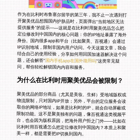
作为在比利时布鲁塞尔留学的第三年，我不止一次遇到打
开聚美优品想囤国内护肤品时，页面弹出“当前地区无法
提供服务”的提示——这就是在比利时用聚美优品怎么把
定位修改到中国国内的核心问题：你的IP地址暴露了海外
身份。国内很多app和平台（比如聚美、百视通）会通过
IP识别地域，限制非国内用户访问。今天这篇文章，我会
结合自己的使用经验，分享如何用回国加速器解决这个问
题，还会解答“
国内手机app在国外能用吗
”这类常见疑
问，帮你轻松解锁国内内容和服务。
为什么在比利时用聚美优品会被限制？
聚美优品的部分商品（尤其是美妆、生鲜）受地域版权或
物流限制，只对国内IP开放；另外，平台的定位服务会读
取你的网络IP地址，如果是比利时的IP，就会自动屏蔽或
限制功能。这不是聚美独有的问题，像百视通这类视频平
台，也会因为版权原因，把海外用户拒之门外——比如在
比利时用百视通怎么把定位修改到中国国内？本质上和聚
美一样，都是需要把IP切换到国内。