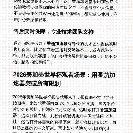
网络安全是很多人关心的问题。
番茄加速器
采用加密专线
传输数据，确保你的网络连接安全，不会泄露个人信息。
不管你是用公共WiFi还是自己的网络，都能放心使用，不
用担心数据被窃取。
售后实时保障，专业技术团队支持
遇到问题怎么办？
番茄加速器
有专业的技术团队提供实时
售后保障。比如你在看直播时突然连不上，或者线路卡
顿，只要联系客服，他们会很快帮你解决问题，让你不会
错过精彩的比赛瞬间。
2026美加墨世界杯观看场景：用番茄加
速器突破所有限制
2026年美加墨世界杯很快就要来了，很多海外党已经开
始期待。比如想看墨西哥 vs 厄瓜多尔的直播，国内平台
肯定会有版权，但海外IP无法访问。这时候打开
番茄加速
器
，选择影音专线，几秒钟就能切换到中国大陆的IP地
址，然后打开你喜欢的直播平台，就能流畅观看比赛，而
且还是熟悉的中文解说。再比如科特迪瓦 vs 挪威的比