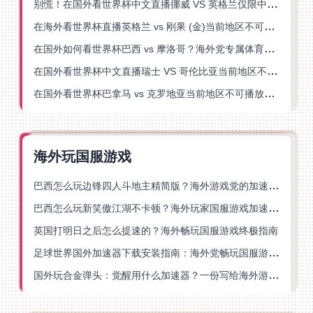
别慌！在国外看世界杯中文直播挪威 VS 英格兰仅限中国大陆？这篇指南帮你搞定
在海外看世界杯直播英格兰 vs 刚果 (金)当前地区不可播放？这篇指南帮你突破所有限制
在国外如何看世界杯巴西 vs 摩洛哥？海外党专属体育观赛指南来了
在国外看世界杯中文直播瑞士 VS 哥伦比亚当前地区不可播放？这篇指南帮你搞定
在国外看世界杯巴拿马 vs 克罗地亚当前地区不可播放？这篇指南帮你轻松解决海外体育直播难题
海外玩国服游戏
巴西怎么玩边锋四人斗地主精简版？海外游戏党的加速器终极选择
巴西怎么玩新笑傲江湖不卡顿？海外玩家国服游戏加速终极指南（附猫和老鼠一梦江湖实测）
英国打明日之后怎么提速的？海外畅玩国服游戏终极指南
足球世界国外加速器下载安装指南：海外党畅玩国服游戏的终极解决方案
国外玩合金弹头：觉醒用什么加速器？一份写给海外游子的畅玩指南