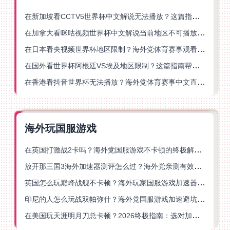
在新加坡看CCTV5世界杯中文解说无法播放？这篇指南帮你解锁海外体育直播自由
在加拿大看咪咕视频世界杯中文解说当前地区不可播放？这篇指南帮你一键解决
在日本看央视频世界杯地区限制？海外党体育赛事观看终极指南
在国外看世界杯阿根廷VS埃及地区限制？这篇指南帮你搞定中文直播+解说
在香港看抖音世界杯无法播放？海外党体育赛事中文直播终极指南
海外玩国服游戏
在英国打激战2卡吗？海外党国服游戏不卡顿的终极解决方案
放开那三国3海外加速器测评怎么过？海外党亲测有效的国服游戏加速指南
英国怎么玩巅峰战舰不卡顿？海外玩家国服游戏加速器终极指南
印尼的人怎么玩战双帕弥什？海外党国服游戏加速避坑指南
在美国玩天涯明月刀总卡顿？2026终极指南：选对加速器让你丝滑连招