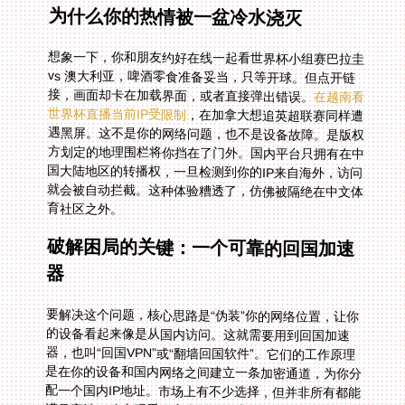
为什么你的热情被一盆冷水浇灭
想象一下，你和朋友约好在线一起看世界杯小组赛巴拉圭
vs 澳大利亚，啤酒零食准备妥当，只等开球。但点开链
接，画面却卡在加载界面，或者直接弹出错误。
在越南看
世界杯直播当前IP受限制
，在加拿大想追英超联赛同样遭
遇黑屏。这不是你的网络问题，也不是设备故障。是版权
方划定的地理围栏将你挡在了门外。国内平台只拥有在中
国大陆地区的转播权，一旦检测到你的IP来自海外，访问
就会被自动拦截。这种体验糟透了，仿佛被隔绝在中文体
育社区之外。
破解困局的关键：一个可靠的回国加速
器
要解决这个问题，核心思路是“伪装”你的网络位置，让你
的设备看起来像是从国内访问。这就需要用到回国加速
器，也叫“回国VPN”或“翻墙回国软件”。它们的工作原理
是在你的设备和国内网络之间建立一条加密通道，为你分
配一个国内IP地址。市场上有不少选择，但并非所有都能
满足高清、稳定观看体育直播的需求。你需要的是一个专
为影音娱乐和游戏加速设计的工具，而不仅仅是能“连