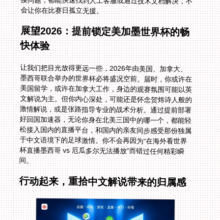
会让你在比赛日孤立无援。
展望2026：提前锁定美加墨世界杯的畅
快体验
让我们把目光放得更远一些，2026年由美国、加拿大、
墨西哥联合举办的世界杯必将盛况空前。届时，你或许在
美国留学，或许在加拿大工作，身边的观赛氛围可能以英
文解说为主。但你内心深处，可能还是怀念贺炜诗人般的
激情解说，或是张路指导专业的战术分析。通过提前部署
好回国加速器，无论你身在北美三国中的哪一个，都能轻
松接入国内的直播平台，和国内的亲友同步感受那份独属
于中文语境下的足球激情。你不会再因为“在海外看世界
杯直播墨西哥 vs 厄瓜多尔无法播放”而错过任何精彩瞬
间。
行动起来，重拾中文解说带来的归属感