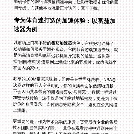
国专线，而其他本地流量正常访问，互不干扰。
专为体育迷打造的加速体验：以番茄加
速器为例
以市场上口碑不错的
番茄加速器
为例，它很好地诠释了上
述功能如何服务于海外观众。它的影音游戏加速专线，就
是为高清直播和低延迟联机量身定制的通道。当你选
择“回国模式”并连接到上海或北京的节点时，你仿佛就坐
在国内的家中。
独享的100M带宽意味着，即便是在世界杯决赛、NBA总
决赛这样的万人空巷时刻，你的直播画面依然清晰流畅，
不会因为共享带宽的拥堵而变成“马赛克”。数据全程通过
加密专线传输，这不仅是为了绕过地域检测，更是为了保
护你的账号登录、支付信息等隐私安全，避免在公共网络
上泄露。
更重要的是，作为技术驱动的服务，它背后有专业的售后
技术团队提供实时保障。一旦你在观看过程中遇到任何连
接问题，都能快速找到人工客服或通过技术文档解决，不