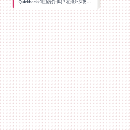
Quickback和巨鲸好用吗？在海外深夜想刷B站、追爱奇艺的你，或许正需要这份答案