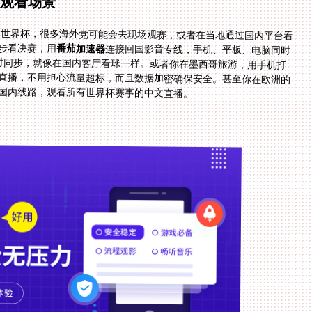
的观看场景
办的世界杯，很多海外党可能会去现场观赛，或者在当地通过国内平台看
步看决赛，用
番茄加速器
连接回国影音专线，手机、平板、电脑同时
在线，独享100M带宽，画面清晰流畅，中文解说实时同步，就像在国内客厅看球一样。或者你在墨西哥旅游，用手机打
下看直播，不用担心流量超标，而且数据加密确保安全。甚至你在欧洲的
国内线路，观看所有世界杯赛事的中文直播。