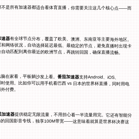
但不是所有加速器都适合看体育直播，你需要关注这几个核心点——而
加速器
有全球节点分布，覆盖了欧美、澳洲、东南亚等主要海外地区。
更重要的是，它能智能推荐最优线路，根据你的位置和网络状况，自动选择延迟最低、最稳定的节点，避免直播时出现卡
会自动匹配到离你最近的欧洲节点，再跳转回国，确保直播流畅。
电脑在家看，平板躺沙发上看。
番茄加速器
支持Android、iOS、
Windows、mac四大平台，而且允许一人多端设备同时使用。比如你可以用手机看巴西 vs 日本的世界杯直播，同时用电
额外付费。
茄加速器
提供稳定无限流量，不用担心看一半流量用完。它还有智能分
流技术，能优先保障影音和游戏的带宽，再加上精选的回国影音专线，独享100M带宽——这意味着就算是世界杯决赛这