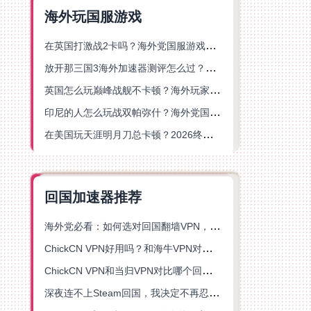
海外玩国服游戏
在英国打激战2卡吗？海外党国服游戏不卡顿的终极解决方案
放开那三国3海外加速器测评怎么过？海外党亲测有效的国服游戏加速指南
英国怎么玩巅峰战舰不卡顿？海外玩家国服游戏加速器终极指南
印尼的人怎么玩战双帕弥什？海外党国服游戏加速避坑指南
在美国玩天涯明月刀总卡顿？2026终极指南：选对加速器让你丝滑连招
回国加速器推荐
海外党必看：如何选对回国翻墙VPN，无缝解锁国内资源？
ChickCN VPN好用吗？和海牛VPN对比哪个回国效果更好？
ChickCN VPN和当归VPN对比哪个回国效果更好？海外党亲测后选了它
深夜连不上Steam回国，我决定不再忍受这数字鸿沟