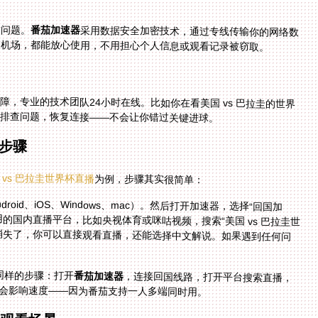
大问题。
番茄加速器
采用数据安全加密技术，通过专线传输你的网络数
是机场，都能放心使用，不用担心个人信息或观看记录被窃取。
障，专业的技术团队24小时在线。比如你在看美国 vs 巴拉圭的世界
你排查问题，恢复连接——不会让你错过关键进球。
步骤
vs 巴拉圭世界杯直播
为例，步骤其实很简单：
droid、iOS、Windows、mac）。然后打开加速器，选择“回国加
会智能推荐最优线路。接着打开你常用的国内直播平台，比如央视体育或咪咕视频，搜索“美国 vs 巴拉圭世
这时候你会发现，之前的地区限制提示消失了，你可以直接观看直播，还能选择中文解说。如果遇到任何问
，同样的步骤：打开
番茄加速器
，连接回国线路，打开平台搜索直播，
会影响速度——因为番茄支持一人多端同时用。