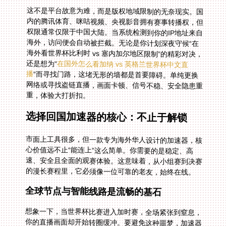
这不是平台故意为难，而是版权地域限制的无奈现实。国
内的腾讯体育、咪咕视频、央视影音拥有赛事转播权，但
权限通常仅限于中国大陆。当系统检测到你的IP地址来自
海外，访问便会自动被拦截。无论是你计划深夜守候“在
海外看世界杯比利时 vs 塞内加尔地区限制”的精彩对决，
还是想为“
在国外怎么看加纳 vs 英格兰世界杯中文直
播
”而寻找门路，这堵无形的墙都是首要障碍。单纯更换
网络或寻找盗链直播，画面卡顿、信号不稳、安全隐患重
重，体验大打折扣。
选择回国加速器的核心：不止于解锁
市面上工具很多，但一款专为海外华人设计的加速器，核
心价值远不止“能连上”这么简单。你需要的是稳定、高
速、安全且全面的观赛体验。这意味着，从小组赛到决赛
的漫长赛程里，它必须像一位可靠的老友，始终在线。
全球节点与智能线路是流畅的基石
想象一下，当世界杯比赛进入加时赛，全场紧张到窒息，
你的直播画面却开始转圈缓冲。要避免这种噩梦，加速器
的全球节点分布和智能线路推荐能力至关重要。优秀的服
务商会在全球主要城市部署服务器，并能根据你的实时网
络状况，毫秒级智能推荐最优、最稳定的回国线路。这确
保了无论你是在北美、欧洲还是澳洲，都能获得低延迟、
高带宽的连接，让梅西的每一次盘带和C罗的每一脚射门