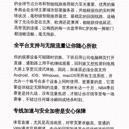
都清晰流畅，毫无拖影。
全平台支持与无限流量让你随心所欲
你的观赛设备可能随时切换。下班后用公司电脑网页打开
直播，通勤路上用手机继续观看，回到家又想投屏到电视
大屏上享受沉浸式体验。因此，加速器必须全面支持
Android、iOS、Windows、macOS等所有主流系统，并
允许一个账号在多个设备上同时使用。更重要的是，它需
要提供稳定无限制的流量。世界杯长达一个月，NBA季后
赛更是持久战，没有流量焦虑，才能让你尽情享受每一场
赛事，不错过任何爆冷瞬间或绝杀时刻。
专线加速与安全加密是安心保障
体育直播，尤其是高清画质，对带宽要求极高。普通的
VPN通道容易拥堵。专业的回国加速器会提供精选的回国
影音、游戏加速专线，甚至独享带宽资源，确保视频数据
包优先、快速地传输，有效解决高峰时段卡顿问题。同
时，你所有的网络数据都应通过加密隧道传输，防止个人
信息和观看记录泄露。在公共Wi-Fi下观赛，这份安全保