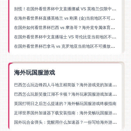
别慌！在国外看世界杯中文直播挪威 VS 英格兰仅限中国大陆？这篇指南帮你搞定
在海外看世界杯直播英格兰 vs 刚果 (金)当前地区不可播放？这篇指南帮你突破所有限制
在国外如何看世界杯巴西 vs 摩洛哥？海外党专属体育观赛指南来了
在国外看世界杯中文直播瑞士 VS 哥伦比亚当前地区不可播放？这篇指南帮你搞定
在国外看世界杯巴拿马 vs 克罗地亚当前地区不可播放？这篇指南帮你轻松解决海外体育直播难题
海外玩国服游戏
巴西怎么玩边锋四人斗地主精简版？海外游戏党的加速器终极选择
巴西怎么玩新笑傲江湖不卡顿？海外玩家国服游戏加速终极指南（附猫和老鼠一梦江湖实测）
英国打明日之后怎么提速的？海外畅玩国服游戏终极指南
足球世界国外加速器下载安装指南：海外党畅玩国服游戏的终极解决方案
国外玩合金弹头：觉醒用什么加速器？一份写给海外游子的畅玩指南