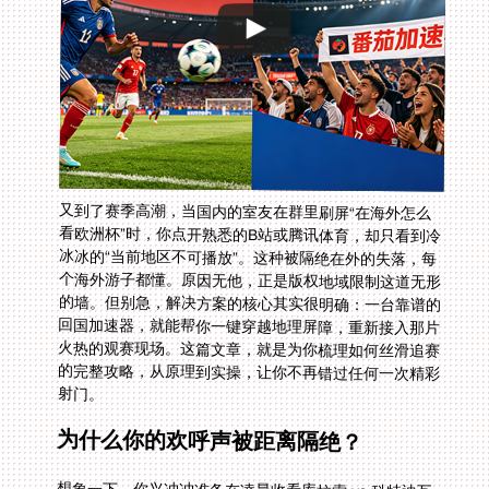
又到了赛季高潮，当国内的室友在群里刷屏“在海外怎么
看欧洲杯”时，你点开熟悉的B站或腾讯体育，却只看到冷
冰冰的“当前地区不可播放”。这种被隔绝在外的失落，每
个海外游子都懂。原因无他，正是版权地域限制这道无形
的墙。但别急，解决方案的核心其实很明确：一台靠谱的
回国加速器，就能帮你一键穿越地理屏障，重新接入那片
火热的观赛现场。这篇文章，就是为你梳理如何丝滑追赛
的完整攻略，从原理到实操，让你不再错过任何一次精彩
射门。
为什么你的欢呼声被距离隔绝？