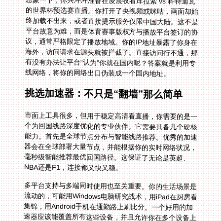
想象一下，你兴冲冲准备在凌晨收看库拉索 vs 科特迪瓦
的世界杯预选赛直播。你打开了央视频或咪咕，画面却始
终加载不出来，或者直接提示服务仅限中国大陆。这不是
平台故意为难，而是体育赛事版权方与播放平台签订的协
议，通常严格限定了播放地域。你的IP地址暴露了你身在
海外，访问请求在源头就被拦截了。直接访问行不通，那
有没有办法让平台“认为”你就在国内呢？答案就是利用专
线网络，将你的网络出口伪装成一个国内地址。
挑选加速器：不只是“翻墙”那么简单
市面上工具很多，但用于稳定高清看直播，你需要的是一
个为回国线路深度优化的专业伙伴。它需要具备几个硬核
能力。首先是全球节点分布与智能线路推荐。优秀的加速
器会在全球部署大量节点，并能根据你的实时网络状况，
毫秒级智能推荐最优回国路径。这保证了无论是英超、
NBA还是F1，连接都又快又稳。
多平台支持与多端同时使用也至关重要。你的生活场景是
流动的，可能用Windows电脑研究战术，用iPad在厨房看
集锦，用Android手机在通勤路上刷比分。一个好用的加
速器应该能覆盖所有这些设备，并且允许你在多个设备上
同时登录使用。这意味着你可以在客厅电视投屏看主赛，