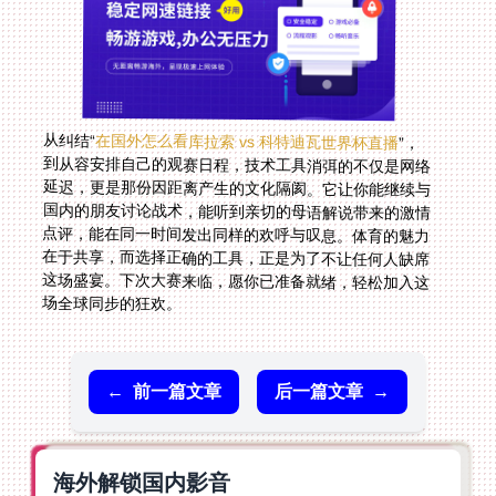
从纠结“
在国外怎么看库拉索 vs 科特迪瓦世界杯直播
”，
到从容安排自己的观赛日程，技术工具消弭的不仅是网络
延迟，更是那份因距离产生的文化隔阂。它让你能继续与
国内的朋友讨论战术，能听到亲切的母语解说带来的激情
点评，能在同一时间发出同样的欢呼与叹息。体育的魅力
在于共享，而选择正确的工具，正是为了不让任何人缺席
这场盛宴。下次大赛来临，愿你已准备就绪，轻松加入这
场全球同步的狂欢。
←
前一篇文章
后一篇文章
→
海外解锁国内影音