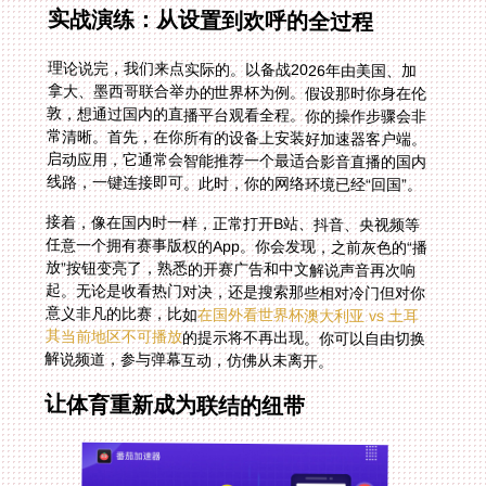
实战演练：从设置到欢呼的全过程
理论说完，我们来点实际的。以备战2026年由美国、加
拿大、墨西哥联合举办的世界杯为例。假设那时你身在伦
敦，想通过国内的直播平台观看全程。你的操作步骤会非
常清晰。首先，在你所有的设备上安装好加速器客户端。
启动应用，它通常会智能推荐一个最适合影音直播的国内
线路，一键连接即可。此时，你的网络环境已经“回国”。
接着，像在国内时一样，正常打开B站、抖音、央视频等
任意一个拥有赛事版权的App。你会发现，之前灰色的“播
放”按钮变亮了，熟悉的开赛广告和中文解说声音再次响
起。无论是收看热门对决，还是搜索那些相对冷门但对你
意义非凡的比赛，比如
在国外看世界杯澳大利亚 vs 土耳
其当前地区不可播放
的提示将不再出现。你可以自由切换
解说频道，参与弹幕互动，仿佛从未离开。
让体育重新成为联结的纽带