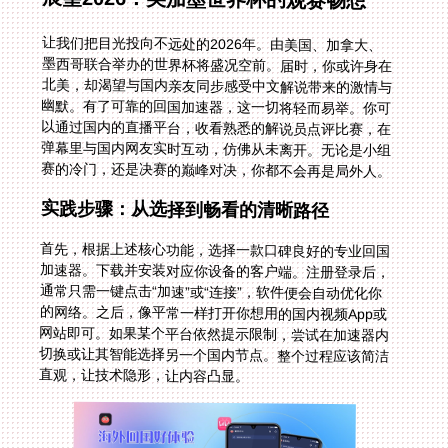
让我们把目光投向不远处的2026年。由美国、加拿大、
墨西哥联合举办的世界杯将盛况空前。届时，你或许身在
北美，却渴望与国内亲友同步感受中文解说带来的激情与
幽默。有了可靠的回国加速器，这一切将轻而易举。你可
以通过国内的直播平台，收看熟悉的解说员点评比赛，在
弹幕里与国内网友实时互动，仿佛从未离开。无论是小组
赛的冷门，还是决赛的巅峰对决，你都不会再是局外人。
实践步骤：从选择到畅看的清晰路径
首先，根据上述核心功能，选择一款口碑良好的专业回国
加速器。下载并安装对应你设备的客户端。注册登录后，
通常只需一键点击“加速”或“连接”，软件便会自动优化你
的网络。之后，像平常一样打开你想用的国内视频App或
网站即可。如果某个平台依然提示限制，尝试在加速器内
切换或让其智能选择另一个国内节点。整个过程应该简洁
直观，让技术隐形，让内容凸显。