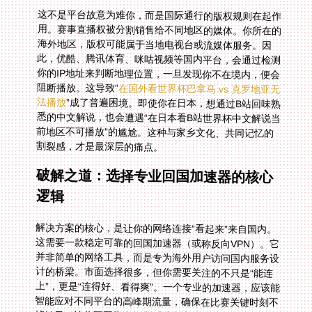
这不是平台故意为难你，而是国际通行的版权规则在起作
用。赛事直播权被分割销售给不同地区的媒体。你所在的
海外地区，版权可能属于当地电视台或流媒体服务。因
此，优酷、腾讯体育、咪咕视频等国内平台，会通过检测
你的IP地址来判断地理位置，一旦发现你不在境内，便会
阻断播放。这导致“
在国外看世界杯巴拿马 vs 克罗地亚无
法播放
”成了普遍困境。即使你在日本，想通过B站回味熟
悉的中文解说，也会遭遇“在日本看B站世界杯中文解说当
前地区不可播放”的尴尬。这种与家乡文化、共同记忆的
割裂感，才是最深层的痛点。
破解之道：选择专业回国加速器的核心
逻辑
解决方案的核心，是让你的网络连接“看起来”来自国内。
这需要一款稳定可靠的回国加速器（或称反向VPN）。它
并非简单的网络工具，而是专为海外用户访问国内服务设
计的桥梁。市面选择很多，但你需要关注的不只是“能连
上”，更是“连得好、看得爽”。一个专业的加速器，应该能
智能应对不同平台的高峰期流量，确保在比赛关键时刻不