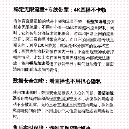
稳定无限流量+专线带宽：4K直播不卡顿
看体育直播最怕的就是卡顿和流量不够。
番茄加速器
提供
稳定无限流量，不用担心看一场比赛就超出流量限制。同
时，它的智能分流技术能把影音、游戏和日常上网的流量
分开，保证看直播时带宽充足。而且它的回国影音专线是
精选的，独享100M带宽，就算是4K分辨率的世界杯直
播，画面也能流畅到像在国内一样，不会出现缓冲或者掉
帧的情况。比如上次在国外看世界杯秘鲁vs挪威无法播
放，我用
番茄加速器
连了影音专线，瞬间就能看了，画面
清晰到能看清球员的表情。
数据安全加密：看直播也不用担心隐私
使用加速器时，数据安全是很多人关心的问题。
番茄加速
器
采用专线传输和高强度数据加密技术，确保你的网络活
动不会被泄露。无论是看直播还是浏览国内网站，你的隐
私都能得到保护，不用担心个人信息被窃取或者网络被监
控。
售后实时保障：遇到问题随时解决