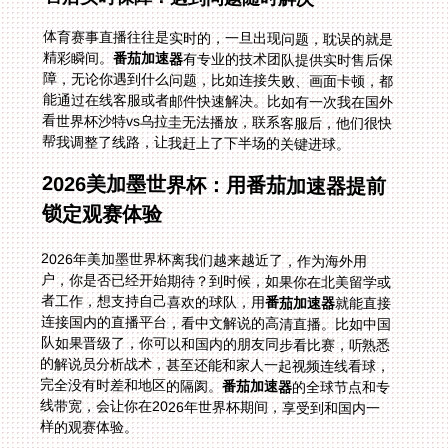
体育赛事直播往往是实时的，一旦出现问题，耽误的就是
精彩瞬间。
番茄加速器
有专业的技术团队提供实时售后保
障，无论你遇到什么问题，比如连接失败、画面卡顿，都
能通过在线客服或者邮件快速解决。比如有一次我在国外
看世界杯沙特vs乌拉圭无法播放，联系客服后，他们很快
帮我调整了线路，让我赶上了下半场的关键进球。
2026美加墨世界杯：用番茄加速器提前
锁定观赛体验
2026年美加墨世界杯离我们越来越近了，作为海外用
户，你是否已经开始期待？到时候，如果你在北美留学或
者工作，想支持自己喜欢的球队，用
番茄加速器
就能直接
连接国内的直播平台，看中文解说的高清直播。比如中国
队如果晋级了，你可以和国内的朋友同步看比赛，听熟悉
的解说员分析战术，甚至还能和家人一起视频连线看球，
完全没有时差和地区的隔阂。
番茄加速器
的全球节点和专
线带宽，会让你在2026年世界杯期间，享受到和国内一
样的观赛体验。