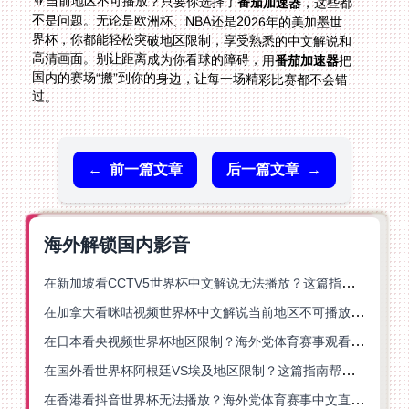
亚当前地区不可播放？只要你选择了
番茄加速器
，这些都
不是问题。无论是欧洲杯、NBA还是2026年的美加墨世
界杯，你都能轻松突破地区限制，享受熟悉的中文解说和
高清画面。别让距离成为你看球的障碍，用
番茄加速器
把
国内的赛场“搬”到你的身边，让每一场精彩比赛都不会错
过。
←
前一篇文章
后一篇文章
→
海外解锁国内影音
在新加坡看CCTV5世界杯中文解说无法播放？这篇指南帮你解锁海外体育直播自由
在加拿大看咪咕视频世界杯中文解说当前地区不可播放？这篇指南帮你一键解决
在日本看央视频世界杯地区限制？海外党体育赛事观看终极指南
在国外看世界杯阿根廷VS埃及地区限制？这篇指南帮你搞定中文直播+解说
在香港看抖音世界杯无法播放？海外党体育赛事中文直播终极指南