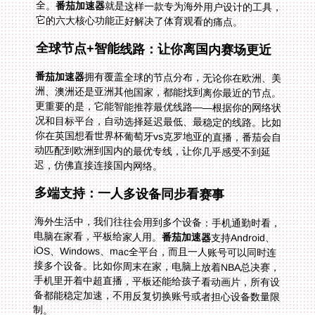
全。
番茄加速器
就是这样一款专为海外用户设计的工具，
它的六大核心功能正好解决了体育观看的痛点。
全球节点+智能线路：让你离国内赛场更近
番茄加速器
拥有覆盖全球的节点分布，无论你在欧洲、美
洲、澳洲还是亚洲其他国家，都能找到离你最近的节点。
更重要的是，它能智能推荐最优线路——根据你的网络状
况和目标平台，自动选择延迟最低、最稳定的线路。比如
你在英国想看世界杯葡萄牙vs克罗地亚的直播，番茄会自
动匹配到欧洲到国内的最优专线，让你几乎感受不到延
迟，仿佛直接连接国内网络。
多端支持：一人多设备同步看赛事
海外生活中，我们往往会用到多个设备：手机通勤时看，
电脑在家看，平板给家人用。
番茄加速器
支持Android、
iOS、Windows、mac全平台，而且一人账号可以同时连
接多个设备。比如你周末在家，电脑上放着NBA总决赛，
手机里开着中超直播，平板还能给孩子看动画片，所有设
备都能稳定加速，不用反复切换账号或者担心设备数量限
制。