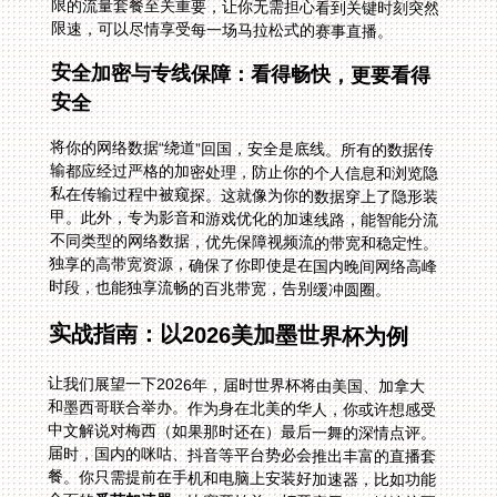
限速，可以尽情享受每一场马拉松式的赛事直播。
安全加密与专线保障：看得畅快，更要看得
安全
将你的网络数据“绕道”回国，安全是底线。所有的数据传
输都应经过严格的加密处理，防止你的个人信息和浏览隐
私在传输过程中被窥探。这就像为你的数据穿上了隐形装
甲。此外，专为影音和游戏优化的加速线路，能智能分流
不同类型的网络数据，优先保障视频流的带宽和稳定性。
独享的高带宽资源，确保了你即使是在国内晚间网络高峰
时段，也能独享流畅的百兆带宽，告别缓冲圆圈。
实战指南：以2026美加墨世界杯为例
让我们展望一下2026年，届时世界杯将由美国、加拿大
和墨西哥联合举办。作为身在北美的华人，你或许想感受
中文解说对梅西（如果那时还在）最后一舞的深情点评。
届时，国内的咪咕、抖音等平台势必会推出丰富的直播套
餐。你只需提前在手机和电脑上安装好加速器，比如功能