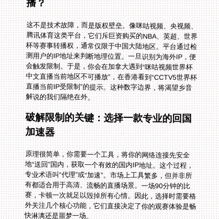
播？
这不是技术故障，而是版权壁垒。像咪咕视频、央视频、
腾讯体育这类平台，它们斥巨资购买的NBA、英超、世界
杯等赛事转播权，通常仅限于中国大陆地区。平台通过检
测用户的IP地址来判断地理位置。一旦识别为海外IP，便
会触发限制。于是，你会在加拿大遇到“咪咕视频世界杯
中文直播当前地区不可播放”，在香港看到“CCTV5世界杯
直播当前IP受限制”的提示。这种数字边界，将渴望乡音
解说的我们隔绝在外。
破解限制的关键：选择一款专业的回国
加速器
原理很简单，你需要一个工具，将你的网络连接先安全
地“送回”国内，获取一个有效的国内IP地址。这个过程，
专业术语叫“代理”或“加速”。市场上工具繁多，但并非所
有都适合用于高清、流畅的直播场景。一场90分钟的比
赛，卡顿一次就足以毁掉所有心情。因此，选择时需要格
外关注几个核心功能，它们直接决定了你的观赛体验是畅
快淋漓还是噩梦一场。