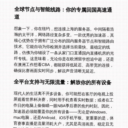
全球节点与智能线路：你的专属回国高速通
道
想象一下，你在纽约，想连接上海的服务器。中间隔着浩
瀚的太平洋，网络路径复杂多变。一款优秀的加速器，其
核心优势在于拥有广泛分布的国内服务器节点和智能路由
技术。它能自动为你检测并选择当前最快、最稳定的线
路，仿佛为你铺设了一条从家门口直通国内直播机房的光
纤专线。这意味着，无论你是在欧洲留学想追中超，还是
在澳洲工作想看CBA，都能获得低延迟、高带宽的连接，
确保比赛画面实时同步，解说声音清晰无延迟。
全平台支持与无限流量：解放你的所有设备
现代人的生活离不开多设备。你可能想在客厅的电视上投
屏观看世界杯决赛，同时用手机查看实时数据；或者在工
作日的电脑上偷偷瞄一眼NBA季后赛的焦灼时刻。因此，
加速器必须能覆盖你的所有设备——无论是Windows、
mac电脑，还是Android、iOS手机平板。更重要的是，体
育赛事直播是流量消耗大户，尤其是高清画质。稳定且无
限的流量套餐至关重要，让你无需担心看到关键时刻突然