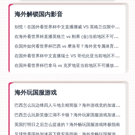
海外解锁国内影音
别慌！在国外看世界杯中文直播挪威 VS 英格兰仅限中国大陆？这篇指南帮你搞定
在海外看世界杯直播英格兰 vs 刚果 (金)当前地区不可播放？这篇指南帮你突破所有限制
在国外如何看世界杯巴西 vs 摩洛哥？海外党专属体育观赛指南来了
在国外看世界杯中文直播瑞士 VS 哥伦比亚当前地区不可播放？这篇指南帮你搞定
在国外看世界杯巴拿马 vs 克罗地亚当前地区不可播放？这篇指南帮你轻松解决海外体育直播难题
海外玩国服游戏
巴西怎么玩边锋四人斗地主精简版？海外游戏党的加速器终极选择
巴西怎么玩新笑傲江湖不卡顿？海外玩家国服游戏加速终极指南（附猫和老鼠一梦江湖实测）
英国打明日之后怎么提速的？海外畅玩国服游戏终极指南
足球世界国外加速器下载安装指南：海外党畅玩国服游戏的终极解决方案