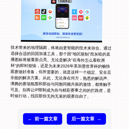
技术带来的地理隔阂，终将由更智能的技术来弥合。通过
选择合适的回国加速工具，那个因“地区限制”而灰暗的直
播图标将被重新点亮。无论是解决“在海外怎么看欧洲
杯”的即时烦恼，还是为未来2026年美加墨世界杯的畅快
观赛做好准备，你所需要的，就是这样一个稳定、安全且
全能的解决方案。从此，无论身在何方，熟悉的解说声、
沸腾的赛场氛围和那份与同胞同频共振的激情，都将触手
可及。别再让IP限制成为你与精彩赛事之间的拦路虎，是
时候行动，找回那份无拘无束的观赛自由了。
←
前一篇文章
后一篇文章
→