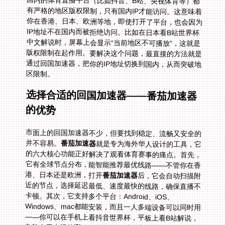
国内的体育直播平台（比如抖音、B站、央视体育等）都
有严格的地区版权限制，只有国内IP才能访问。这意味着
你在香港、日本、欧洲等地，即使打开了平台，也会因为
IP地址不在国内而被拒绝访问。比如在日本看B站世界杯
中文解说时，屏幕上会显示“当前地区不可播放”，这就是
版权限制在起作用。要解决这个问题，最直接的方法就是
通过回国加速器，把你的IP地址切换到国内，从而突破地
区限制。
选择合适的回国加速器——番茄加速器
的优势
市面上的回国加速器不少，但要找到稳定、流畅又安全的
并不容易。
番茄加速器
就是专为海外华人设计的工具，它
的六大核心功能正好解决了观看体育赛事的痛点。首先，
它有全球节点分布，能智能推荐最优线路——不管你在香
港、日本还是欧洲，打开
番茄加速器
后，它会自动扫描附
近的节点，选择延迟最低、速度最快的线路，确保直播不
卡顿。其次，它支持多个平台：Android、iOS、
Windows、mac都能安装，而且一人多端设备可以同时用
——你可以在手机上看抖音世界杯，平板上看B站解说，