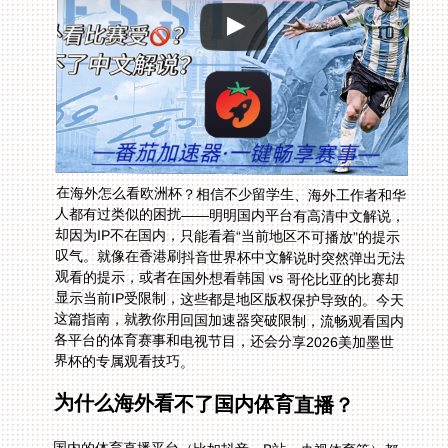
在海外怎么看欧洲杯？相信不少留学生、海外工作者和华
人都有过类似的困扰——明明国内平台有高清中文解说，
却因为IP不在国内，只能看着“当前地区不可播放”的提示
叹气。就像在香港刷抖音世界杯中文解说时突然弹出无法
观看的提示，或者在国外想看韩国 vs 哥伦比亚的比赛却
显示当前IP受限制，这些都是地区版权保护导致的。今天
这篇指南，就教你用回国加速器突破限制，流畅观看国内
各平台的体育赛事和电视节目，还会分享2026美加墨世
界杯的专属观看技巧。
为什么海外看不了国内体育直播？