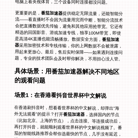
电脑上看央视体育，三个设备同时连接都没问题。
更重要的是，
番茄加速器
提供稳定无限流量，还能智能分
流——看直播时不会因为流量用完而中断，智能分流技术
会把直播数据优先传输，避免和其他应用抢带宽。它还有
精选的回国影音、游戏加速专线，独享100M带宽，即使
是高清4K直播也能流畅播放。数据安全方面，
番茄加速
器
采用加密技术和专线传输，你的上网数据不会被泄露，
用起来更放心。最后，售后实时保障——如果遇到连接问
题，专业的技术团队会及时帮你解决，不用担心没人管。
具体场景：用番茄加速器解决不同地区
的观看问题
场景1：在香港看抖音世界杯中文解说
在香港刷抖音时，想看看世界杯的中文解说，却弹出“海
外无法观看”的提示？打开
番茄加速器
，选择国内的节点
（比如北京、上海的节点），点击连接。等连接成功后，
再打开抖音，就能顺利观看世界杯的中文解说视频了。番
茄的智能线路推荐会帮你选最快的节点，几乎没有延迟，